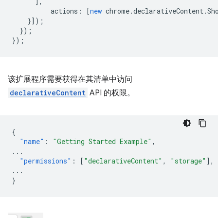
],
actions
:
[
new
chrome
.
declarativeContent
.
Sh
}]);
});
});
该扩展程序需要获得在其清单中访问
declarativeContent
API 的权限。
{
"name"
:
"Getting Started Example"
,
...
"permissions"
:
[
"declarativeContent"
,
"storage"
],
...
}