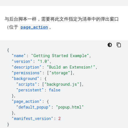
与后台脚本一样，需要将此文件指定为清单中的弹出窗口
（位于
page_action
。
{
"name"
:
"Getting Started Example"
,
"version"
:
"1.0"
,
"description"
:
"Build an Extension!"
,
"permissions"
:
[
"storage"
],
"background"
:
{
"scripts"
:
[
"background.js"
],
"persistent"
:
false
},
"page_action"
:
{
"default_popup"
:
"popup.html"
},
"manifest_version"
:
2
}