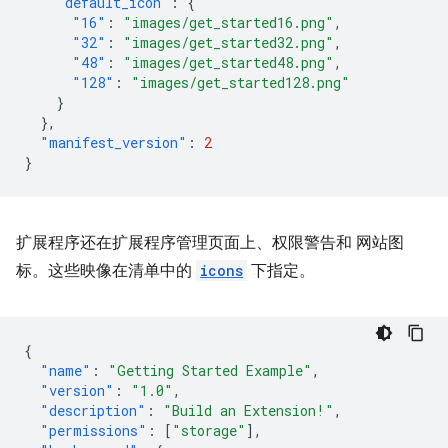
"default_icon"
:
{
"16"
:
"images/get_started16.png"
,
"32"
:
"images/get_started32.png"
,
"48"
:
"images/get_started48.png"
,
"128"
:
"images/get_started128.png"
}
},
"manifest_version"
:
2
}
扩展程序还在扩展程序管理页面上、权限警告和 网站图
标。这些映像在清单中的
icons
下指定。
{
"name"
:
"Getting Started Example"
,
"version"
:
"1.0"
,
"description"
:
"Build an Extension!"
,
"permissions"
:
[
"storage"
],