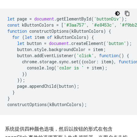
let
page
=
document
.
getElementById
(
'buttonDiv'
);
const
kButtonColors
=
[
'#3aa757'
,
'#e8453c'
,
'#f9bb
function
constructOptions
(
kButtonColors
)
{
for
(
let
item
of
kButtonColors
)
{
let
button
=
document
.
createElement
(
'button'
);
button
.
style
.
backgroundColor
=
item
;
button
.
addEventListener
(
'click'
,
function
()
{
chrome
.
storage
.
sync
.
set
({
color
:
item
},
functio
console
.
log
(
'color is '
+
item
);
})
});
page
.
appendChild
(
button
);
}
}
constructOptions
(
kButtonColors
);
系统提供四种颜色选项，然后以按钮的形式在包含