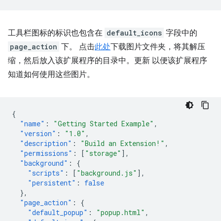
工具栏图标的标识也包含在
default_icons
字段中的
page_action
下。 点击
此处
下载图片文件夹，将其解压
缩，然后放入该扩展程序的目录中。更新 以便该扩展程序
知道如何使用这些图片。
{
"name"
:
"Getting Started Example"
,
"version"
:
"1.0"
,
"description"
:
"Build an Extension!"
,
"permissions"
:
[
"storage"
],
"background"
:
{
"scripts"
:
[
"background.js"
],
"persistent"
:
false
},
"page_action"
:
{
"default_popup"
:
"popup.html"
,