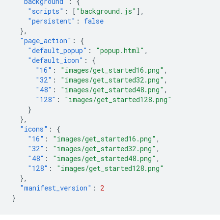
"background"
:
{
"scripts"
:
[
"background.js"
],
"persistent"
:
false
},
"page_action"
:
{
"default_popup"
:
"popup.html"
,
"default_icon"
:
{
"16"
:
"images/get_started16.png"
,
"32"
:
"images/get_started32.png"
,
"48"
:
"images/get_started48.png"
,
"128"
:
"images/get_started128.png"
}
},
"icons"
:
{
"16"
:
"images/get_started16.png"
,
"32"
:
"images/get_started32.png"
,
"48"
:
"images/get_started48.png"
,
"128"
:
"images/get_started128.png"
},
"manifest_version"
:
2
}