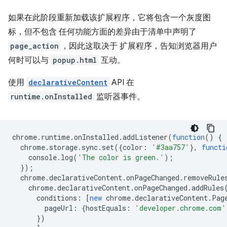
如果在此阶段重新加载该扩展程序，它将包含一个灰度图
标，但不包含 任何功能方面的差异由于清单中声明了
page_action
，因此这取决于 扩展程序，告知浏览器用户
何时可以与
popup.html
互动。
使用
declarativeContent
API 在
runtime.onInstalled
监听器事件。
chrome
.
runtime
.
onInstalled
.
addListener
(
function
()
{
chrome
.
storage
.
sync
.
set
({
color
:
'#3aa757'
},
functi
console
.
log
(
'The color is green.'
);
});
chrome
.
declarativeContent
.
onPageChanged
.
removeRule
chrome
.
declarativeContent
.
onPageChanged
.
addRules
conditions
:
[
new
chrome
.
declarativeContent
.
Pag
pageUrl
:
{
hostEquals
:
'developer.chrome.com'
})