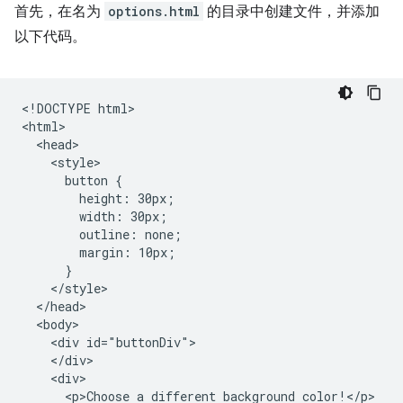
首先，在名为
options.html
的目录中创建文件，并添加
以下代码。
<!DOCTYPE html>

<html>

  <head>

    <style>

      button {

        height: 30px;

        width: 30px;

        outline: none;

        margin: 10px;

      }

    </style>

  </head>

  <body>

    <div id="buttonDiv">

    </div>

    <div>

      <p>Choose a different background color!</p>
