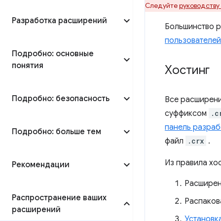
Следуйте
руководству 
Разработка расширений
Большинство 
пользователей
Подробно: основные
понятия
Хостинг
Подробно: безопасность
Все расширени
суффиксом
.c
панель разраб
Подробно: больше тем
файл
.crx
.
Из правила хо
Рекомендации
Расширен
Распространение ваших
Распаков
расширений
Установк