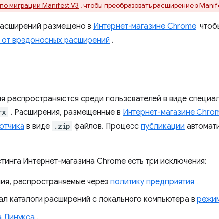
по миграции Manifest V3
, чтобы преобразовать расширение в Manife
расширений размещено в
Интернет-магазине Chrome,
чтоб
 от вредоносных расширений
.
я распространяются среди пользователей в виде специал
rx
. Расширения, размещенные в
Интернет-магазине Chrom
отчика
в виде
.zip
файлов. Процесс
публикации
автомат
стинга Интернет-магазина Chrome есть три исключения:
ия, распространяемые через
политику предприятия
.
ал каталоги расширений с локального компьютера в
режим
а Линукса
.