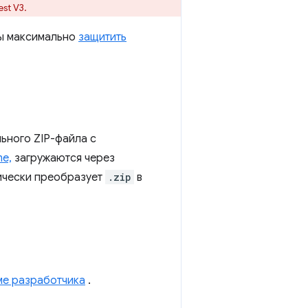
st V3.
ы максимально
защитить
ьного ZIP-файла с
e,
загружаются через
ически преобразует
.zip
в
е разработчика
.