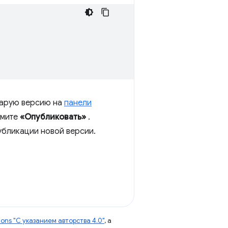
тарую версию на
панели
жмите
«Опубликовать»
.
убликации новой версии.
ns "С указанием авторства 4.0"
, а