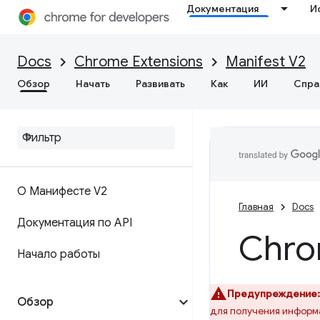
Документация
И
Docs
Chrome Extensions
Manifest V2
Обзор
Начать
Развивать
Как
ИИ
Спра
О Манифесте V2
Главная
Docs
Документация по API
Chro
Начало работы
Предупреждение:
Обзор
для получения информа