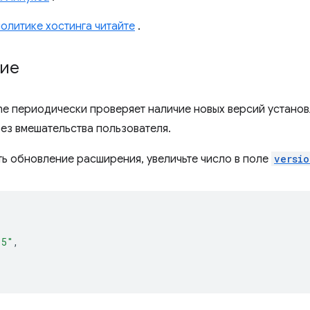
олитике хостинга читайте
.
ие
e периодически проверяет наличие новых версий устано
без вмешательства пользователя.
ть обновление расширения, увеличьте число в поле
versio
.5"
,