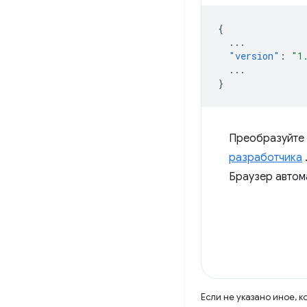
{
...
"version"
:
"1
...
}
Преобразуйте 
разработчика
Браузер автом
Если не указано иное, 