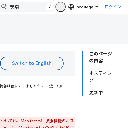
/
ログイン
このページ
の内容
ホスティン
グ
情報は役に立ちましたか？
更新中
能については、
Manifest V3 - 拡張機能のホス
了しました。
Manifest V3 への移行ガイド
に