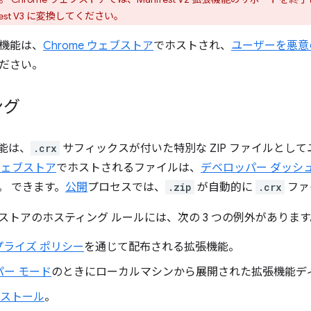
est V3 に変換してください。
機能は、
Chrome ウェブストア
でホストされ、
ユーザーを悪意
ださい。
ング
能は、
.crx
サフィックスが付いた特別な ZIP ファイルとし
 ウェブストア
でホストされるファイルは、
デベロッパー ダッシ
。 できます。
公開
プロセスでは、
.zip
が自動的に
.crx
ファ
ェブストアのホスティング ルールには、次の 3 つの例外がありま
プライズ ポリシー
を通じて配布される拡張機能。
ー モード
のときにローカルマシンから展開された拡張機能デ
インストール
。