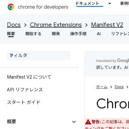
ドキュメント
事例
Docs
Chrome Extensions
Manifest V2
概要
開始する
開発
操作手順
AI
リファレ
訳しています。A
Manifest V2 について
ホーム
Docs
API リファレンス
Chro
スタート ガイド
概要
警告:
この記事は、非推
ティング
をご覧ください。