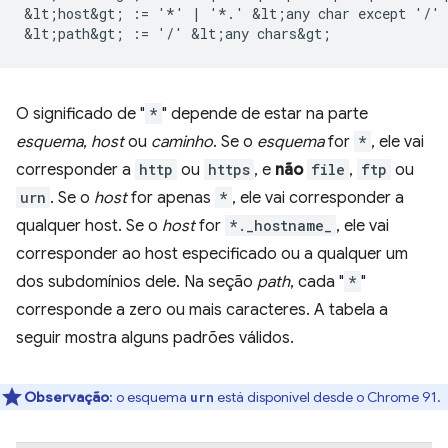
&lt;host&gt; := '*' | '*.' &lt;any char except '/' 
O significado de "
*
" depende de estar na parte
esquema
,
host
ou
caminho
. Se o
esquema
for
*
, ele vai
corresponder a
http
ou
https
, e
não
file
,
ftp
ou
urn
. Se o
host
for apenas
*
, ele vai corresponder a
qualquer host. Se o
host
for
*._hostname_
, ele vai
corresponder ao host especificado ou a qualquer um
dos subdomínios dele. Na seção
path
, cada "
*
"
corresponde a zero ou mais caracteres. A tabela a
seguir mostra alguns padrões válidos.
Observação
:
o esquema
está disponível desde o Chrome 91.
urn