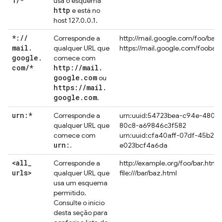
1
/
*
usa o esquema
http
e está no
host 127.0.0.1.
*:
/
/
Corresponde a
http://mail.google.com/foo/baz/
mail
.
qualquer URL que
https://mail.google.com/foobar
google
.
comece com
com
/
*
http:
/
/
mail
.
google
.
com
ou
https:
/
/
mail
.
google
.
com
.
urn:*
Corresponde a
urn:uuid:54723bea-c94e-480e-
qualquer URL que
80c8-a69846c3f582
comece com
urn:uuid:cfa40aff-07df-45b2-9
urn:
.
e023bcf4a6da
<all
_
Corresponde a
http://example.org/foo/bar.html
urls>
qualquer URL que
file:///bar/baz.html
usa um esquema
permitido.
Consulte o início
desta seção para