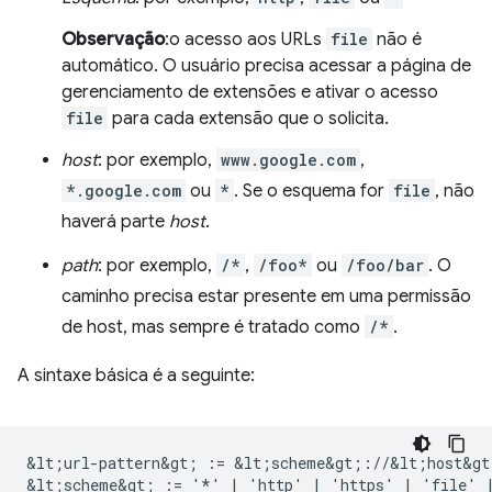
Observação
:o acesso aos URLs
file
não é
automático. O usuário precisa acessar a página de
gerenciamento de extensões e ativar o acesso
file
para cada extensão que o solicita.
host
: por exemplo,
www.google.com
,
*.google.com
ou
*
. Se o esquema for
file
, não
haverá parte
host
.
path
: por exemplo,
/*
,
/foo*
ou
/foo/bar
. O
caminho precisa estar presente em uma permissão
de host, mas sempre é tratado como
/*
.
A sintaxe básica é a seguinte:
&lt;url-pattern&gt; := &lt;scheme&gt;://&lt;host&gt
&lt;scheme&gt; := '*' | 'http' | 'https' | 'file' |