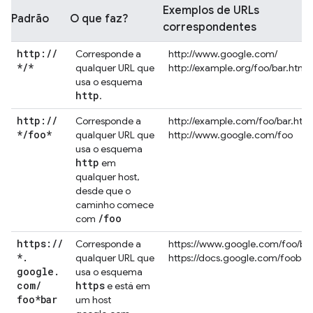
Exemplos de URLs
Padrão
O que faz?
correspondentes
http:
/
/
Corresponde a
http://www.google.com/
*
/
*
qualquer URL que
http://example.org/foo/bar.html
usa o esquema
http
.
http:
/
/
Corresponde a
http://example.com/foo/bar.htm
*
/
foo*
qualquer URL que
http://www.google.com/foo
usa o esquema
http
em
qualquer host,
desde que o
caminho comece
/
foo
com
https:
/
/
Corresponde a
https://www.google.com/foo/ba
*
.
qualquer URL que
https://docs.google.com/foobar
google
.
usa o esquema
com
/
https
e está em
foo*bar
um host