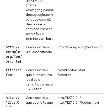
google.com
(como
www.google.com,
docs.google.com
ou google.com),
desde que o
caminho comece
/
foo
com
e
bar
termine com
.
http:
/
/
Corresponde ao
http://example.org/foo/bar.html
example
.
URL especificado
org
/
foo
/
bar
.
html
file:
/
/
/
Corresponde a
file:///foo/bar.html
foo*
qualquer arquivo
file:///foo
local cujo
caminho comece
/
foo
com
http:
/
/
Corresponde a
http://127.0.0.1/
127
.
0
.
0
.
qualquer URL que
http://127.0.0.1/foo/bar.html