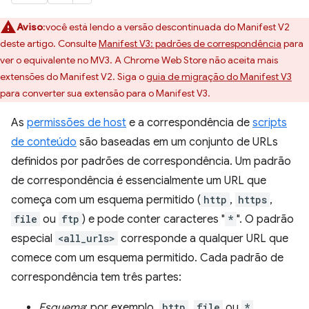
Aviso
:você está lendo a versão descontinuada do Manifest V2
deste artigo. Consulte
Manifest V3: padrões de correspondência
para
ver o equivalente no MV3. A Chrome Web Store não aceita mais
extensões do Manifest V2. Siga o
guia de migração do Manifest V3
para converter sua extensão para o Manifest V3.
As
permissões de host
e a correspondência de
scripts
de conteúdo
são baseadas em um conjunto de URLs
definidos por padrões de correspondência. Um padrão
de correspondência é essencialmente um URL que
começa com um esquema permitido (
http
,
https
,
file
ou
ftp
) e pode conter caracteres "
*
". O padrão
especial
<all_urls>
corresponde a qualquer URL que
comece com um esquema permitido. Cada padrão de
correspondência tem três partes:
Esquema
: por exemplo,
http
,
file
ou
*