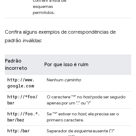
conferir a lista de
esquemas
permitidos.
Confira alguns exemplos de correspondências de
padrão
inválidas
:
Padrão
Por que isso é ruim
incorreto
http:
/
/
www
.
Nenhum
caminho
google
.
com
http:
/
/
*foo
/
O caractere "*" no
host
pode ser seguido
bar
apenas por um "." ou "/"
http:
/
/
foo
.
*
.
Se "*" estiver no
host
, ele precisa ser o
bar
/
baz
primeiro caractere.
http:
/
bar
Separador de
esquema
ausente ("/"