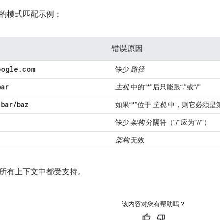
的模式匹配示例：
错误原因
oogle
.
com
缺少
路径
bar
主机
中的“*”后只能跟“.”或“/”
.
bar
/
baz
如果“*”位于
主机
中，则它必须是
缺少
架构
分隔符（“/”应为“//”）
架构
无效
所有上下文中都受支持。
该内容对您有帮助吗？