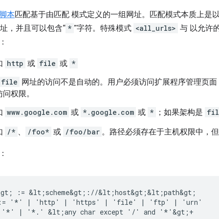
脚本
匹配基于由匹配 模式定义的一组网址。匹配模式本质上是
址，并且可以包含“
*
”字符。特殊模式
<all_urls>
与 以允许
分：
如
http
或
file
或
*
file
网址的访问不是自动的。用户必须访问扩展程序管理页面
访问权限。
如
www.google.com
或
*.google.com
或
*
；如果架构是
fi
如
/*
、
/foo*
或
/foo/bar
。路径必须存在于主机权限中，
：
&gt; := &lt;scheme&gt;://&lt;host&gt;&lt;path&gt;

:= '*' | 'http' | 'https' | 'file' | 'ftp' | 'urn'

 '*' | '*.' &lt;any char except '/' and '*'&gt;+
