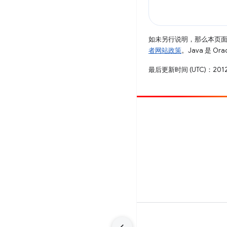
如未另行说明，那么本页
者网站政策
。Java 是 O
最后更新时间 (UTC)：2012
参与
提交 bug
查看未处理完毕的问题
条款
隐私权政策
Manage cookies