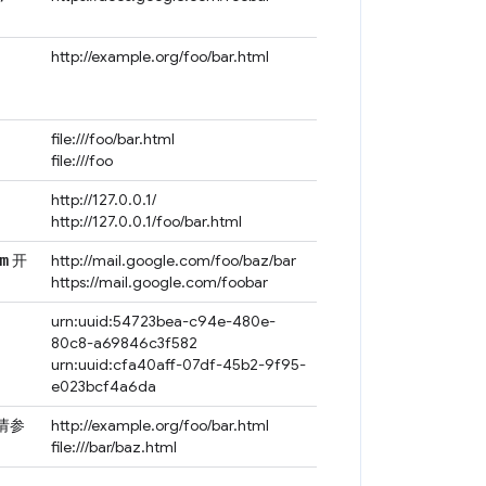
http://example.org/foo/bar.html
file:///foo/bar.html
file:///foo
http://127.0.0.1/
http://127.0.0.1/foo/bar.html
m
开
http://mail.google.com/foo/baz/bar
https://mail.google.com/foobar
urn:uuid:54723bea-c94e-480e-
80c8-a69846c3f582
urn:uuid:cfa40aff-07df-45b2-9f95-
e023bcf4a6da
请参
http://example.org/foo/bar.html
file:///bar/baz.html