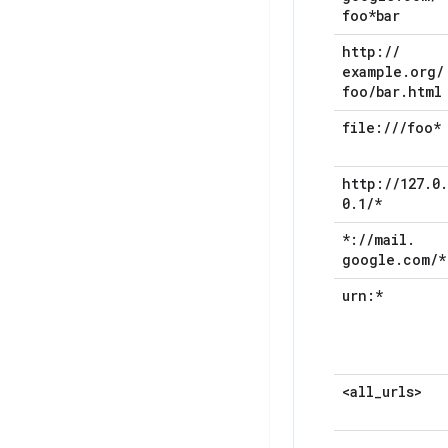
foo*bar
http:
/
/
example
.
org
/
foo
/
bar
.
html
file:
/
/
/
foo*
http:
/
/
127
.
0
.
0
.
1
/
*
*:
/
/
mail
.
google
.
com
/
*
urn:*
<all
_
urls>