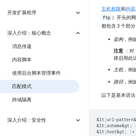
主机权限
和
内容
开发扩展程序
ftp
）开头的网
都包含 3 个部
深入介绍：核心概念
架构
，例
消息传递
注意
：对
择启用此
内容脚本
主机
，例
使用后台脚本管理事件
路径
，例
匹配模式
以下是基本语法
跨域隔离
&lt;url-pattern
深入介绍：安全性
&lt;scheme&gt; 
&lt;host&gt; :=