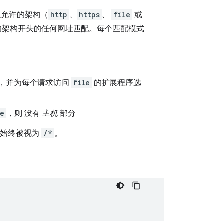
以允许的架构（
http
、
https
、
file
或
的架构开头的任何网址匹配。每个匹配模式
，并为每个请求访问
file
的扩展程序选
le
，则 没有
主机
部分
但始终被视为
/*
。