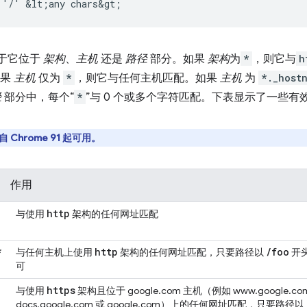
决于它位于
架构
、
主机
还是
路径
部分。如果
架构
为
*
，则它与
h
如果
主机
仅为
*
，则它与任何主机匹配。如果
主机
为
*._host
径
部分中，每个“
*
”与 0 个或多个字符匹配。下表显示了一些有
 Chrome 91 起可用。
作用
http
与使用
架构的任何网址匹配
*
http
/
foo
与任何主机上使用
架构的任何网址匹配，只要路径以
开
可
https
与使用
架构且位于 google.com 主机（例如 www.google.c
docs.google.com 或 google.com）上的任何网址匹配，只要路径以