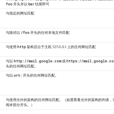
foo
bar
开头并以
结尾即可
与指定的网址匹配
/
foo
与路径以
开头的任何本地文件匹配
http
与使用
架构且位于主机 127.0.0.1 上的任何网址匹配
http:
/
/
mail
.
google
.
com
https:
/
/
mail
.
google
.
co
与以
或
头的任何网址匹配。
urn:
与以
开头的任何网址匹配。
与使用允许的架构的任何网址匹配。（如需查看允许的架构的列表，
阅本部分开头。）