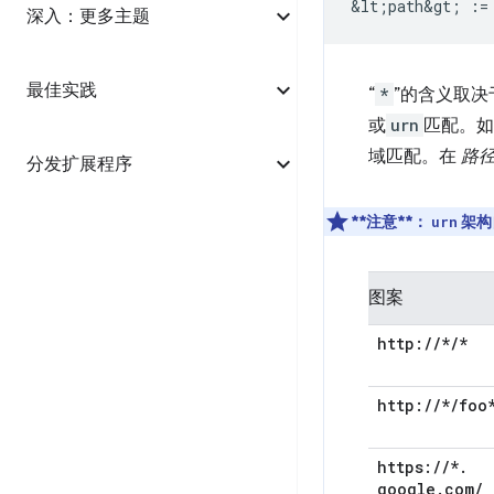
深入：更多主题
最佳实践
“
*
”的含义取
或
urn
匹配。
域匹配。在
路
分发扩展程序
**注意**：
架构自
urn
图案
http:
/
/
*
/
*
http:
/
/
*
/
foo
https:
/
/
*
.
google
.
com
/