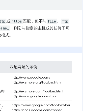
ttp
或
https
匹配，但
不
与
file
、
ftp
name_
，则它与指定的主机或其任何子网
效模式。
匹配网址的示例
http://www.google.com/
http://example.org/foo/bar.html
头即
http://example.com/foo/bar.html
http://www.google.com/foo
om、
https://www.google.com/foo/baz/bar
/
https://docs.google.com/foobar