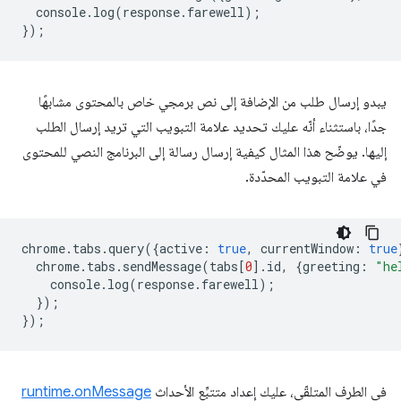
console
.
log
(
response
.
farewell
);
});
يبدو إرسال طلب من الإضافة إلى نص برمجي خاص بالمحتوى مشابهًا
جدًا، باستثناء أنّه عليك تحديد علامة التبويب التي تريد إرسال الطلب
إليها. يوضّح هذا المثال كيفية إرسال رسالة إلى البرنامج النصي للمحتوى
في علامة التبويب المحدّدة.
chrome
.
tabs
.
query
({
active
:
true
,
currentWindow
:
true
chrome
.
tabs
.
sendMessage
(
tabs
[
0
].
id
,
{
greeting
:
"he
console
.
log
(
response
.
farewell
);
});
});
في الطرف المتلقّي، عليك إعداد متتبِّع الأحداث
runtime.onMessage