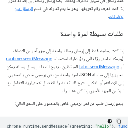
عدة رسائل في سياق مشترك. يمكنك أيضًا إرسال رسالة إلى إضافة أخرى
إذا كنت تعرف رقم تعريفها، وهو ما يتم تناوله في قسم
الرسائل بين
الإضافات
.
طلبات بسيطة لمرة واحدة
إذا كنت بحاجة فقط إلى إرسال رسالة واحدة إلى جزء آخر من الإضافة
(ويمكنك اختياريًا تلقّي رد)، عليك استخدام
runtime.sendMessage
أو
tabs.sendMessage
المبسّطَين . يتيح لك ذلك إرسال رسالة يمكن
تحويلها إلى سلسلة JSON لمرة واحدة من نص برمجي خاص بالمحتوى
إلى الإضافة، أو العكس. تتيح لك مَعلمة ردّ الاتصال الاختيارية التعامل مع
الردّ من الجهة الأخرى، إذا كان هناك ردّ.
يبدو إرسال طلب من نص برمجي خاص بالمحتوى على النحو التالي:
chrome
.
runtime
.
sendMessage
({
greeting
:
"hello"
},
func