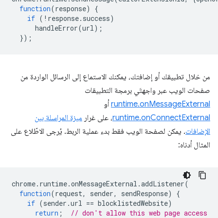
function
(
response
)
{
if
(
!
response
.
success
)
handleError
(
url
);
});
من خلال تطبيقك أو إضافتك، يمكنك الاستماع إلى الرسائل الواردة من
صفحات الويب عبر واجهتَي برمجة التطبيقات
runtime.onMessageExternal
أو
runtime.onConnectExternal
، على غرار
ميزة المراسلة بين
الإضافات
. يمكن لصفحة الويب فقط بدء عملية الربط. يُرجى الاطّلاع على
المثال أدناه:
chrome
.
runtime
.
onMessageExternal
.
addListener
(
function
(
request
,
sender
,
sendResponse
)
{
if
(
sender
.
url
==
blocklistedWebsite
)
return
;
// don't allow this web page access