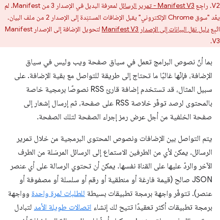
V2. راجِع
Manifest V3 - تمرير الرسائل
لمعرفة البديل في الإصدار 3 من Manifest. لم
يعُد "سوق Chrome الإلكتروني" يقبل الإضافات المستنِدة إلى الإصدار 2 من ملف البيان.
اتّبِع
دليل نقل البيانات إلى الإصدار Manifest V3
لتحويل الإضافة إلى الإصدار Manifest
V3.
بما أنّ نصوص البرامج تعمل في سياق صفحة ويب وليس في سياق
الإضافة، فإنّها غالبًا ما تحتاج إلى طريقة للتواصل مع بقية الإضافة. على
سبيل المثال، قد تستخدم إضافة قارئ RSS نصوصًا برمجية خاصة
بالمحتوى لرصد توفّر خلاصة RSS على صفحة، ثم إرسال إشعار إلى
صفحة الخلفية من أجل عرض رمز إجراء الصفحة لتلك الصفحة.
يتم التواصل بين الإضافات ونصوص المحتوى البرمجية من خلال تمرير
الرسائل. يمكن لأي من الطرفين الاستماع إلى الرسائل المرسَلة من الطرف
الآخر والردّ عليها على القناة نفسها. يمكن أن تحتوي الرسالة على أي عنصر
JSON صالح (قيمة فارغة أو منطقية أو رقم أو سلسلة أو مصفوفة أو
عنصر). تتوفّر واجهة برمجة تطبيقات بسيطة
للطلبات لمرة واحدة
وواجهة
برمجة تطبيقات أكثر تعقيدًا تتيح لك إنشاء
اتصالات طويلة الأمد
لتبادل