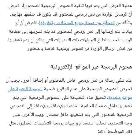
عملية العرض التي يتم فيها تنفيذ النصوص البرمجية للمحتوى). افترض
أنّ الرسائل الواردة من نص برمجي للمحتوى قد يكون قد صمّمها مهاجم،
وتأكّد من
التحقّق من صحة جميع المدخلات وتنظيفها
. افترِض أنّ أي
بيانات يتم إرسالها إلى نص برمجي للمحتوى قد يتم تسريبها إلى صفحة
الويب. تحديد نطاق الإجراءات ذات الامتيازات التي يمكن أن يتم تشغيلها
من خلال الرسائل الواردة من نصوص برمجية خاصة بالمحتوى
هجوم البرمجة عبر المواقع الإلكترونية
عند تلقّي رسالة من نص برمجي خاص بالمحتوى أو إضافة أخرى، يجب أن
تحرص النصوص البرمجية على عدم الوقوع ضحية
البرمجة النصية على
مواقع متعددة
. تنطبق هذه النصيحة على النصوص البرمجية التي يتم
تشغيلها داخل صفحة الخلفية الخاصة بالإضافة، بالإضافة إلى النصوص
البرمجية للمحتوى التي يتم تشغيلها داخل مصادر الويب الأخرى. على
وجه التحديد، تجنَّب استخدام واجهات برمجة التطبيقات الخطيرة، مثل
تلك الموضّحة أدناه: