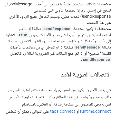
ملاحظة:
إذا كانت صفحات متعدّدة تستمع إلى أحداث onMessage، لن
تنجح في إرسال الردّ إلا الصفحة الأولى التي تستدعي
sendResponse() لحدث معيّن. وسيتم تجاهل جميع الردود الأخرى
على هذا الحدث.
ملاحظة:
لا يكون استدعاء
sendResponse
صالحًا إلا إذا تم
استخدامه بشكل متزامن، أو إذا كان معالج الأحداث يعرض
true
للإشارة
إلى أنّه سيردّ بشكل غير متزامن. سيتم استدعاء دالة رد الاتصال الخاصة
بالدالة
sendMessage
تلقائيًا إذا لم تعرض أي من معالجات الأحداث
القيمة "صحيح" أو إذا تم جمع البيانات غير الضرورية لدالة رد الاتصال
.
sendResponse
الاتصالات الطويلة الأمد
في بعض الأحيان، يكون من المفيد إجراء محادثة تستمر لفترة أطول من
طلب واحد وردّ واحد. في هذه الحالة، يمكنك فتح قناة طويلة الأمد من
نص برمجي للمحتوى إلى صفحة إضافة، أو العكس، باستخدام
runtime.connect
أو
tabs.connect
على التوالي . يمكن أن تتضمّن