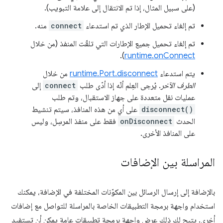
(على سبيل المثال، إذا تم الانتقال إلى علامة التبويب).
تم إلغاء تحميل الإطار الذي تم استدعاء
connect
منه.
تم إلغاء تحميل جميع الإطارات التي تلقّت المنفذ (من خلال
).
runtime.onConnect
يتم استدعاء
runtime.Port.disconnect
من خلال
الطرف الآخر
. يُرجى العِلم أنّه إذا أدّى طلب
connect
إلى
عمليات نقل متعددة على جهاز الاستقبال، وتم طلب
disconnect()
على أي من هذه المنافذ، سيتم تنشيط
الحدث
onDisconnect
فقط على منفذ المرسِل، وليس
على المنافذ الأخرى.
المراسلة بين الإضافات
بالإضافة إلى إرسال الرسائل بين المكوّنات المختلفة في الإضافة، يمكنك
استخدام واجهة برمجة التطبيقات الخاصة بالمراسلة للتواصل مع إضافات
أخرى. يتيح لك ذلك عرض واجهة برمجة تطبيقات عامة يمكن أن تستفيد