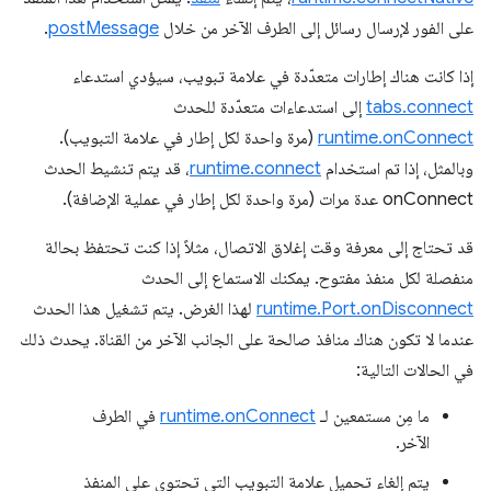
على الفور لإرسال رسائل إلى الطرف الآخر من خلال
postMessage
.
إذا كانت هناك إطارات متعدّدة في علامة تبويب، سيؤدي استدعاء
tabs.connect
إلى استدعاءات متعدّدة للحدث
runtime.onConnect
(مرة واحدة لكل إطار في علامة التبويب).
وبالمثل، إذا تم استخدام
runtime.connect
، قد يتم تنشيط الحدث
onConnect عدة مرات (مرة واحدة لكل إطار في عملية الإضافة).
قد تحتاج إلى معرفة وقت إغلاق الاتصال، مثلاً إذا كنت تحتفظ بحالة
منفصلة لكل منفذ مفتوح. يمكنك الاستماع إلى الحدث
runtime.Port.onDisconnect
لهذا الغرض. يتم تشغيل هذا الحدث
عندما لا تكون هناك منافذ صالحة على الجانب الآخر من القناة. يحدث ذلك
في الحالات التالية:
ما مِن مستمعين لـ
runtime.onConnect
في الطرف
الآخر.
يتم إلغاء تحميل علامة التبويب التي تحتوي على المنفذ