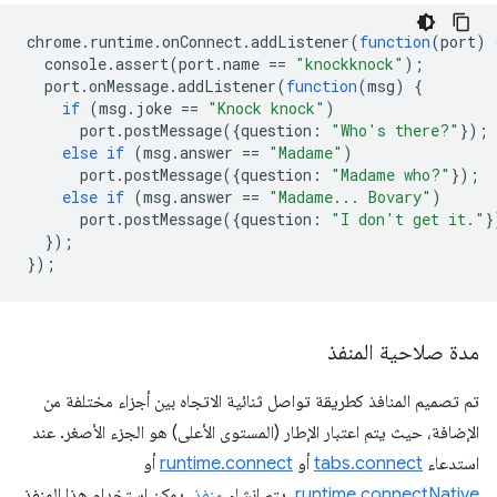
chrome
.
runtime
.
onConnect
.
addListener
(
function
(
port
)
console
.
assert
(
port
.
name
==
"knockknock"
);
port
.
onMessage
.
addListener
(
function
(
msg
)
{
if
(
msg
.
joke
==
"Knock knock"
)
port
.
postMessage
({
question
:
"Who's there?"
});
else
if
(
msg
.
answer
==
"Madame"
)
port
.
postMessage
({
question
:
"Madame who?"
});
else
if
(
msg
.
answer
==
"Madame... Bovary"
)
port
.
postMessage
({
question
:
"I don't get it."
}
});
});
مدة صلاحية المنفذ
تم تصميم المنافذ كطريقة تواصل ثنائية الاتجاه بين أجزاء مختلفة من
الإضافة، حيث يتم اعتبار الإطار (المستوى الأعلى) هو الجزء الأصغر. عند
استدعاء
tabs.connect
أو
runtime.connect
أو
runtime.connectNative
، يتم إنشاء
منفذ
. يمكن استخدام هذا المنفذ