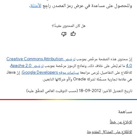
وللحصول على مساعدة في عرض رمز المصدر، راجِع
الأمثلة
.
هل كان المحتوى مفيدًا؟
إنّ محتوى هذه الصفحة مرخّص بموجب
ترخيص Creative Commons Attribution
4.0‏
ما لم يُنصّ على خلاف ذلك، ونماذج الرموز مرخّصة بموجب
ترخيص Apache 2.0‏
.
للاطّلاع على التفاصيل، يُرجى مراجعة
سياسات موقع Google Developers‏
. إنّ Java
هي علامة تجارية مسجَّلة لشركة Oracle و/أو شركائها التابعين.
تاريخ التعديل الأخير: 2012-09-18 (حسب التوقيت العالمي المتفَّق عليه)
مساهمة
الإبلاغ عن خطأ
الاطّلاع على المشاكل المفتوحة