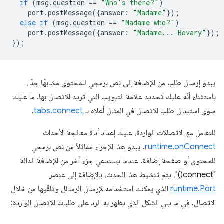
if
(
msg
.
question
==
"Who's there?"
)
port
.
postMessage
({
answer
:
"Madame"
});
else
if
(
msg
.
question
==
"Madame who?"
)
port
.
postMessage
({
answer
:
"Madame... Bovary"
});
});
يبدو إرسال طلب من الإضافة إلى نص برمجي للمحتوى مشابهًا جدًا،
باستثناء أنّه عليك تحديد علامة التبويب التي تريد الاتصال بها. ما عليك
سوى استبدال طلب الاتصال في المثال أعلاه بـ
tabs.connect
.
للتعامل مع الاتصالات الواردة، عليك إعداد أداة معالجة الأحداث
runtime.onConnect
. يبدو هذا الإجراء مماثلاً من نص برمجي
للمحتوى أو صفحة إضافة. عندما يستدعي جزء آخر من الإضافة الدالة
"connect()"، يتم تنشيط هذا الحدث، بالإضافة إلى عنصر
runtime.Port
الذي يمكنك استخدامه لإرسال الرسائل وتلقّيها من خلال
الاتصال. في ما يلي الشكل الذي يظهر به الرد على طلبات الاتصال الواردة: