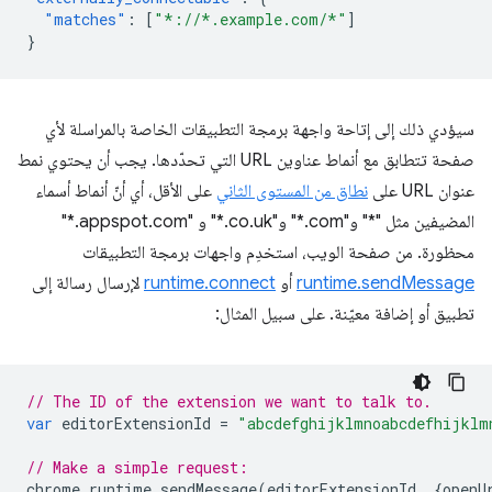
"matches"
:
[
"*://*.example.com/*"
]
}
سيؤدي ذلك إلى إتاحة واجهة برمجة التطبيقات الخاصة بالمراسلة لأي
صفحة تتطابق مع أنماط عناوين URL التي تحدّدها. يجب أن يحتوي نمط
عنوان URL على
نطاق من المستوى الثاني
على الأقل، أي أنّ أنماط أسماء
المضيفين مثل "*" و"‎*.com" و"‎*.co.uk" و "‎*.appspot.com"
محظورة. من صفحة الويب، استخدِم واجهات برمجة التطبيقات
runtime.sendMessage
أو
runtime.connect
لإرسال رسالة إلى
تطبيق أو إضافة معيّنة. على سبيل المثال:
// The ID of the extension we want to talk to.
var
editorExtensionId
=
"abcdefghijklmnoabcdefhijklm
// Make a simple request:
chrome
.
runtime
.
sendMessage
(
editorExtensionId
,
{
openU