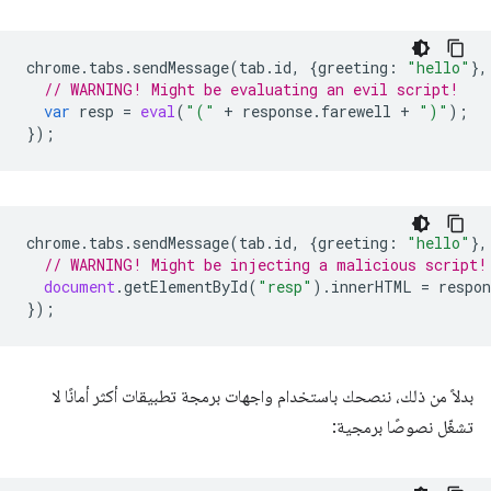
chrome
.
tabs
.
sendMessage
(
tab
.
id
,
{
greeting
:
"hello"
},
// WARNING! Might be evaluating an evil script!
var
resp
=
eval
(
"("
+
response
.
farewell
+
")"
);
});
chrome
.
tabs
.
sendMessage
(
tab
.
id
,
{
greeting
:
"hello"
},
// WARNING! Might be injecting a malicious script!
document
.
getElementById
(
"resp"
).
innerHTML
=
respon
});
بدلاً من ذلك، ننصحك باستخدام واجهات برمجة تطبيقات أكثر أمانًا لا
تشغّل نصوصًا برمجية: