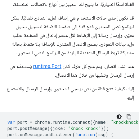
القناة اسمًا اختياريًا، ما يتيح لك التمييز بين أنواع الاتصالات المختلفة.
قد تكون إحدى حالات الاستخدام هي إضافة لملء النماذج تلقائيًا. يمكن
لبرنامج نصي للمحتوى فتح قناة إلى صفحة الإضافة لتسجيل دخول
معيّن، وإرسال رسالة إلى الإضافة لكل عنصر إدخال في الصفحة لطلب
ملء بيانات النموذج. يسمح الاتصال المشترك للإضافة بالاحتفاظ بحالة
مشتركة تربط الرسائل المتعددة الواردة من البرنامج النصي للمحتوى.
عند إنشاء اتصال، يتم منح كل طرف كائن
runtime.Port
يُستخدَم في
إرسال الرسائل وتلقّيها من خلال هذا الاتصال.
إليك كيفية فتح قناة من نص برمجي للمحتوى وإرسال الرسائل والاستماع
إليها:
var
port
=
chrome
.
runtime
.
connect
({
name
:
"knockknock
port
.
postMessage
({
joke
:
"Knock knock"
});
port
.
onMessage
.
addListener
(
function
(
msg
)
{