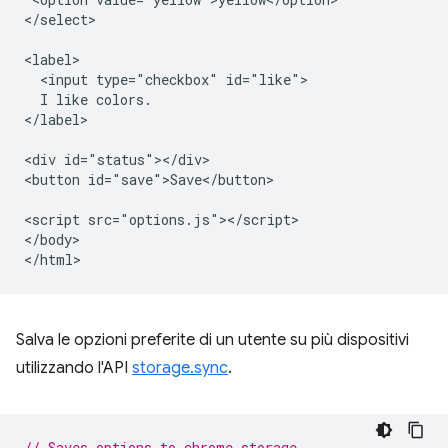
</select>

<label>

  <input type="checkbox" id="like">

  I like colors.

</label>

<div id="status"></div>

<button id="save">Save</button>

<script src="options.js"></script>

</body>

Salva le opzioni preferite di un utente su più dispositivi
utilizzando l'API
storage.sync
.
// Saves options to chrome.storage