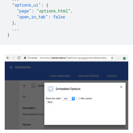
"options_ui"
:
{
"page"
:
"options.html"
,
"open_in_tab"
:
false
},
...
}