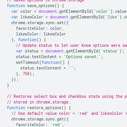
function
save_options
()
{
var
color
=
document
.
getElementById
(
'color'
).
value
var
likesColor
=
document
.
getElementById
(
'like'
).
c
chrome
.
storage
.
sync
.
set
({
favoriteColor
:
color
,
likesColor
:
likesColor
},
function
()
{
// Update status to let user know options were sa
var
status
=
document
.
getElementById
(
'status'
);
status
.
textContent
=
'Options saved.'
;
setTimeout
(
function
()
{
status
.
textContent
=
''
;
},
750
);
});
}
// Restores select box and checkbox state using the p
// stored in chrome.storage.
function
restore_options
()
{
// Use default value color = 'red' and likesColor 
chrome
.
storage
.
sync
.
get
({
favoriteColor
:
'red'
,