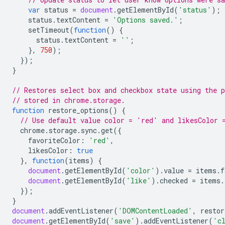
var
status
=
document
.
getElementById
(
'status'
);
status
.
textContent
=
'Options saved.'
;
setTimeout
(
function
()
{
status
.
textContent
=
''
;
},
750
);
});
}
// Restores select box and checkbox state using the p
// stored in chrome.storage.
function
restore_options
()
{
// Use default value color = 'red' and likesColor 
chrome
.
storage
.
sync
.
get
({
favoriteColor
:
'red'
,
likesColor
:
true
},
function
(
items
)
{
document
.
getElementById
(
'color'
).
value
=
items
.
f
document
.
getElementById
(
'like'
).
checked
=
items
.
});
}
document
.
addEventListener
(
'DOMContentLoaded'
,
restor
document
.
getElementById
(
'save'
).
addEventListener
(
'c