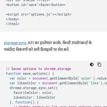
<button id="save">Save</button>

<script src="options.js"></script>

</body>

storage.sync
API का इस्तेमाल करके, किसी उपयोगकर्ता के
पसंदीदा विकल्पों को सभी डिवाइसों पर सेव करें.
// Saves options to chrome.storage
function
save_options
()
{
var
color
=
document
.
getElementById
(
'color'
).
value
var
likesColor
=
document
.
getElementById
(
'like'
).
c
chrome
.
storage
.
sync
.
set
({
favoriteColor
:
color
,
likesColor
:
likesColor
},
function
()
{
// Update status to let user know options were sa