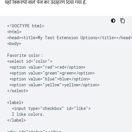
यहाँ विकल्पों वाले पेज का उदाहरण दिया गया है.
<!DOCTYPE html>

<html>

<head><title>My Test Extension Options</title></head>
<body>

Favorite color:

<select id="color">

 <option value="red">red</option>

 <option value="green">green</option>

 <option value="blue">blue</option>

 <option value="yellow">yellow</option>

</select>

<label>

  <input type="checkbox" id="like">

  I like colors.

</label>

<div id="status"></div>
