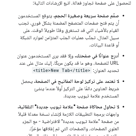
للحصول على صفحة تجاوز فعالة، اتبع الإرشادات التالية:
صمِّم صفحة سريعة وصغيرة الحجم.
يتوقع المستخدمون
أن يتم فتح صفحات المتصفح المضمنة بشكل فوري. تجنب
القيام بالأشياء التي قد تستغرق وقتًا طويلاً الوقت. على
سبيل المثال، تجنَّب عمليات الجلب المتزامن لموارد الشبكة
أو قاعدة البيانات.
أدرِج عنوانًا في صفحتك.
وإلا فقد يرى المستخدمون عنوان
URL للصفحة، وهو ما قد يكون مربكًا. إليك مثال على عند
تحديد العنوان:
<title>New Tab</title>
لا تعتمد على تركيز لوحة المفاتيح في الصفحة.
يحصل
شريط العناوين دائمًا على التركيز أولاً عندما ينشئ
المستخدم علامة تبويب جديدة.
لا تحاول محاكاة صفحة "علامة تبويب جديدة" التلقائية.
واجهات برمجة التطبيقات اللازمة لإنشاء نسخة معدلة قليلاً
من صفحة "علامة تبويب جديدة" الافتراضية - مع الجزء
العلوي الصفحات، والصفحات التي تم إغلاقها مؤخرًا،
والنصائح، وصورة خلفية المظهر، وما إلى ذلك، إلى الآن.