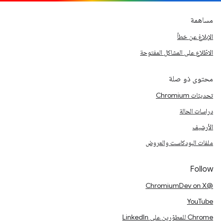
مساهمة
الإبلاغ عن خطأ
الاطّلاع على المشاكل المفتوحة
محتوى ذو صلة
تحديثات Chromium
دراسات الحالة
الأرشيف
ملفات البودكاست والعروض
Follow
@ChromiumDev on X
YouTube
Chrome للمطوّرين على LinkedIn