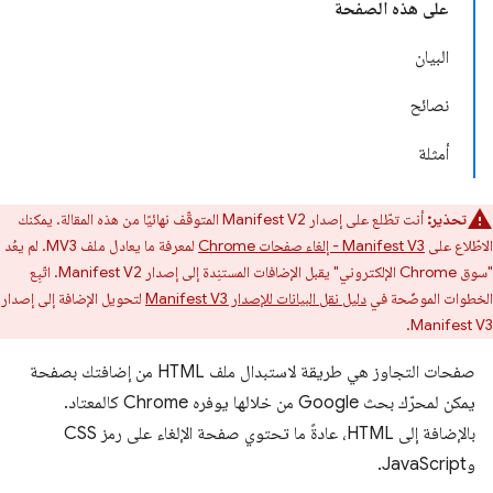
على هذه الصفحة
البيان
نصائح
أمثلة
تحذير:
أنت تطّلع على إصدار Manifest V2 المتوقّف نهائيًا من هذه المقالة. يمكنك
الاطّلاع على
Manifest V3 - إلغاء صفحات Chrome
لمعرفة ما يعادل ملف MV3. لم يعُد
"سوق Chrome الإلكتروني" يقبل الإضافات المستنِدة إلى إصدار Manifest V2. اتّبِع
الخطوات الموضّحة في
دليل نقل البيانات للإصدار Manifest V3
لتحويل الإضافة إلى إصدار
Manifest V3.
صفحات التجاوز هي طريقة لاستبدال ملف HTML من إضافتك بصفحة
يمكن لمحرّك بحث Google من خلالها يوفره Chrome كالمعتاد.
بالإضافة إلى HTML، عادةً ما تحتوي صفحة الإلغاء على رمز CSS
وJavaScript.