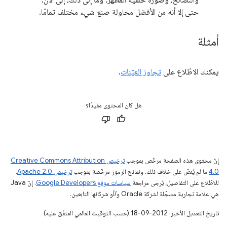
حتى إلا أنه من الأفضل محاولة صنع شيء مختلف تمامًا.
أمثلة
يمكنك الاطّلاع على
تجاوز العيّنات
.
هل كان المحتوى مفيدًا؟
إنّ محتوى هذه الصفحة مرخّص بموجب
ترخيص Creative Commons Attribution
4.0‏
ما لم يُنصّ على خلاف ذلك، ونماذج الرموز مرخّصة بموجب
ترخيص Apache 2.0‏
.
للاطّلاع على التفاصيل، يُرجى مراجعة
سياسات موقع Google Developers‏
. إنّ Java
هي علامة تجارية مسجَّلة لشركة Oracle و/أو شركائها التابعين.
تاريخ التعديل الأخير: 2012-09-18 (حسب التوقيت العالمي المتفَّق عليه)