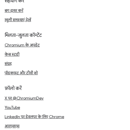
सहयोग करें
बग दायर करें
खुली समस्याएं देखें
मिलता-जुलता कॉन्टेंट
Chromium के अपडेट
केस स्टडी
संग्रह
पॉडकास्ट और टीवी शो
फ़ॉलो करें
X पर @ChromiumDev
YouTube
LinkedIn पर डेवलपर के लिए Chrome
आरएसएस