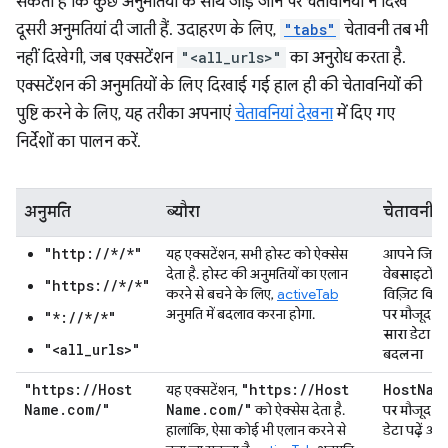
सकता है कि कुछ अनुमतियों के साथ जोड़े जाने पर चेतावनियां न दिखें
दूसरी अनुमतियां दी जाती हैं. उदाहरण के लिए,
"tabs"
चेतावनी तब भी
नहीं दिखेगी, जब एक्सटेंशन
"<all_urls>"
का अनुरोध करता है.
एक्सटेंशन की अनुमतियों के लिए दिखाई गई हाल ही की चेतावनियों की
पुष्टि करने के लिए, यह तरीका अपनाएं
चेतावनियां देखना
में दिए गए
निर्देशों का पालन करें.
अनुमति
ब्यौरा
चेतावनी
"http://*/*"
यह एक्सटेंशन, सभी होस्ट को ऐक्सेस
आपने जिन
देता है. होस्ट की अनुमतियों का एलान
वेबसाइटों प
"https://*/*"
करने से बचने के लिए,
activeTab
विज़िट किया
अनुमति में बदलाव करना होगा.
पर मौजूद अ
"*://*/*"
सारा डेटा प
"<all_urls>"
बदलना
"https:
/
/
Host
"https:
/
/
Host
HostNam
यह एक्सटेंशन,
Name
.
com
/
"
Name
.
com
/
"
को ऐक्सेस देता है.
पर मौजूद अ
हालांकि, ऐसा कोई भी एलान करने से
डेटा पढ़ें और