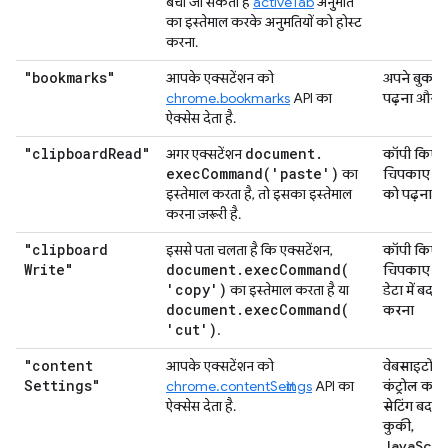
बचा जा सकता है
activeTab
अनुमति
का इस्तेमाल करके अनुमतियों को होस्ट
करना.
"bookmarks"
आपके एक्सटेंशन को
अपने बुकमार
chrome.bookmarks
API का
पढ़ना और 
ऐक्सेस देता है.
"clipboard
Read"
document
.
अगर एक्सटेंशन
कॉपी किए 
execCommand(
'paste')
का
चिपकाए गए 
इस्तेमाल करता है, तो इसका इस्तेमाल
को पढ़ना
करना ज़रूरी है.
"clipboard
इससे पता चलता है कि एक्सटेंशन,
कॉपी किए 
Write"
document
.
execCommand(
चिपकाए जान
'copy')
का इस्तेमाल करता है या
डेटा में बदल
document
.
execCommand(
करना
'cut')
.
"content
आपके एक्सटेंशन को
वेबसाइटों क
Settings"
chrome.contentSettings
API का
कंट्रोल करन
ऐक्सेस देता है.
सेटिंग बदल
कुकी,
JavaScrip