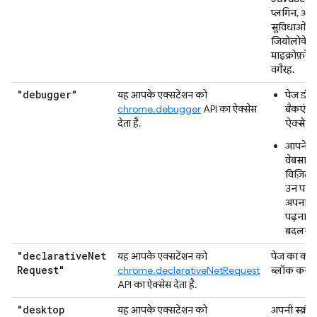
प्लगिन, और 
सुविधाओं त
जियोलोकेश
माइक्रोफ़ोन,
वगैरह.
"debugger"
यह आपके एक्सटेंशन को
पेज डीब
chrome.debugger
API का ऐक्सेस
बैकएंड 
देता है.
ऐक्सेस
आपने ज
वेबसाइटो
विज़िट क
उन पर म
अपना सा
पढ़ना 
बदलना
"declarative
Net
यह आपके एक्सटेंशन को
पेज का कॉन्ट
Request"
chrome.declarativeNetRequest
ब्लॉक करन
API का ऐक्सेस देता है.
"desktop
यह आपके एक्सटेंशन को
अपनी स्क्री