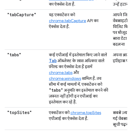
का ऐक्सेस देता है.
उन्हें हटाना
"tab
Capture"
यह एक्सटेंशन को
आपने जिन
chrome.tabCapture
API का
वेबसाइटों प
ऐक्सेस देता है.
विज़िट किया
पर मौजूद अ
सारा डेटा प
बदलना
"tabs"
कई एपीआई में इस्तेमाल किए जाने वाले
अपना ब्राउज़
Tab
ऑब्जेक्ट के खास अधिकार वाले
इतिहास पढ़
फ़ील्ड का ऐक्सेस देता है इसमें
chrome.tabs
और
chrome.windows
शामिल है. तय
सीमा में कई मामलों में, एक्सटेंशन को
"tabs"
अनुमति का इस्तेमाल करने की
ज़रूरत नहीं होगी इन एपीआई का
इस्तेमाल कर रहे हैं.
"top
Sites"
एक्सटेंशन को
chrome.topSites
सबसे ज़्यादा
एपीआई का ऐक्सेस देता है.
गई वेबसाइटो
सूची पढ़ना