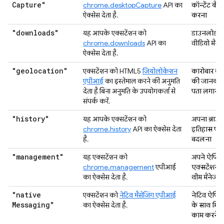
Capture"
chrome.desktopCapture
API का
कॉन्टेंट कैप्
ऐक्सेस देता है.
करना
"downloads"
यह आपके एक्सटेंशन को
डाउनलोड क
chrome.downloads
API का
वीडियो मैन
ऐक्सेस देता है.
"geolocation"
एक्सटेंशन को HTML5
जियोलोकेशन
कारोबार क
एपीआई
का इस्तेमाल करने की अनुमति
की जानकार
देता है बिना अनुमति के उपयोगकर्ता से
पता लगाना
संपर्क करें.
"history"
यह आपके एक्सटेंशन को
अपना ब्राउज़
chrome.history
API का ऐक्सेस देता
इतिहास पढ
है.
बदलना
"management"
यह एक्सटेंशन को
अपने ऐप्लि
chrome.management
एपीआई
एक्सटेंशन,
का ऐक्सेस देता है.
थीम मैनेज 
"native
एक्सटेंशन को
नेटिव मैसेजिंग एपीआई
नेटिव ऐप्ल
Messaging"
का ऐक्सेस देता है.
के साथ मि
काम करने क