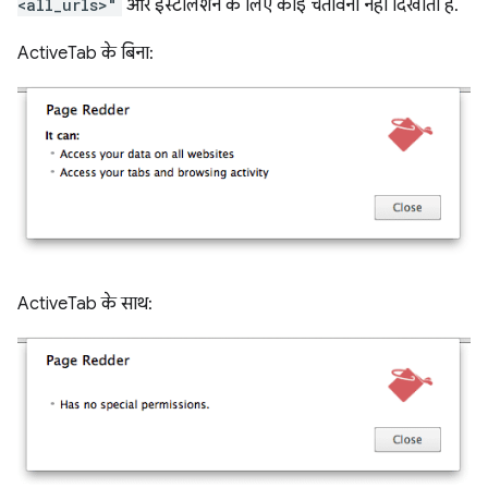
<all_urls>"
और इंस्टॉलेशन के लिए कोई चेतावनी नहीं दिखाता है.
ActiveTab के बिना:
ActiveTab के साथ: