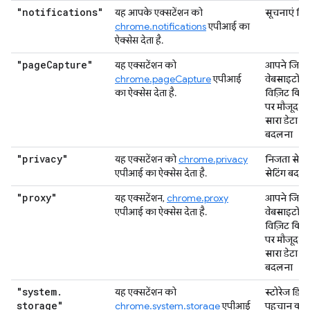
"notifications"
यह आपके एक्सटेंशन को
सूचनाएं दि
chrome.notifications
एपीआई का
ऐक्सेस देता है.
"page
Capture"
यह एक्सटेंशन को
आपने जिन
chrome.pageCapture
एपीआई
वेबसाइटों प
का ऐक्सेस देता है.
विज़िट किया
पर मौजूद अ
सारा डेटा प
बदलना
"privacy"
यह एक्सटेंशन को
chrome.privacy
निजता से जुड
एपीआई का ऐक्सेस देता है.
सेटिंग बदल
"proxy"
यह एक्सटेंशन,
chrome.proxy
आपने जिन
एपीआई का ऐक्सेस देता है.
वेबसाइटों प
विज़िट किया
पर मौजूद अ
सारा डेटा प
बदलना
"system
.
यह एक्सटेंशन को
स्टोरेज डिव
storage"
chrome.system.storage
एपीआई
पहचान कर