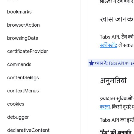
ब्राउज़र में टैब ब
bookmarks
खास जानका
browser
Action
Tabs API, टैब को 
browsing
Data
स्क्रीनशॉट
ले सकता ह
certificate
Provider
ध्यान दें:
Tabs API का इस्त
commands
content
Settings
अनुमतियां
context
Menus
ज़्यादातर सुविधाओ
cookies
करना
, किसी दूसर
debugger
Tabs API का इस्ते
declarative
Content
"टैब" की अनुमति