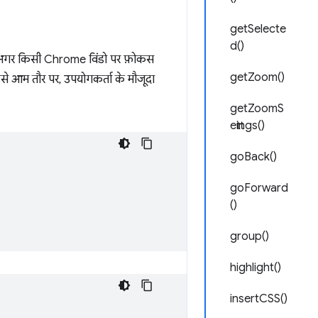
getSelecte
d()
या अगर किसी Chrome विंडो पर फ़ोकस
getZoom()
इसे आम तौर पर, उपयोगकर्ता के मौजूदा
getZoomS
ettings()
goBack()
goForward
()
group()
highlight()
insertCSS()