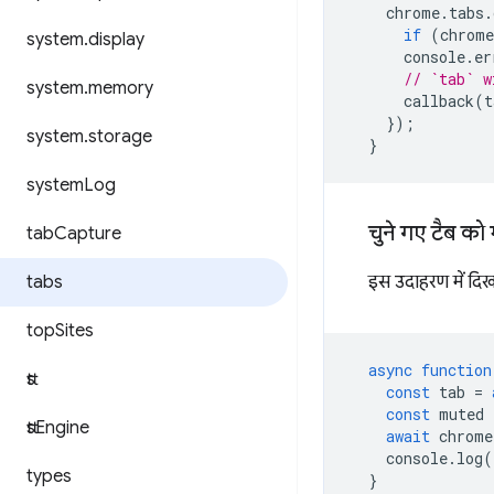
chrome
.
tabs
.
if
(
chrome
system
.
display
console
.
er
// `tab` w
system
.
memory
callback
(
t
});
system
.
storage
}
system
Log
चुने गए टैब को 
tab
Capture
tabs
इस उदाहरण में दिख
top
Sites
async
function
tts
const
tab
=
const
muted
tts
Engine
await
chrome
console
.
log
(
types
}