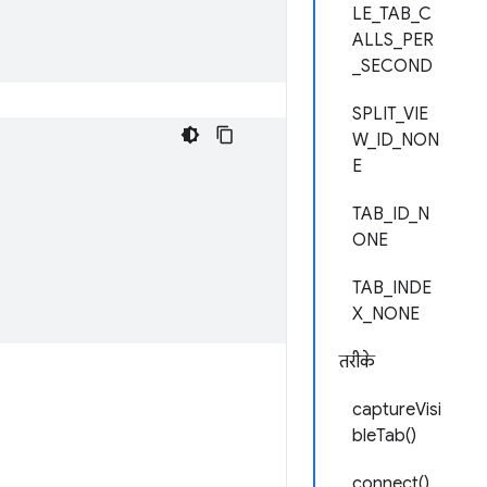
LE_TAB_C
ALLS_PER
_SECOND
SPLIT_VIE
W_ID_NON
E
TAB_ID_N
ONE
TAB_INDE
X_NONE
तरीके
captureVisi
bleTab()
connect()