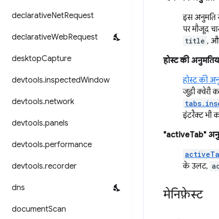
declarative
Net
Request
इस अनुमति 
पर मौजूद चार
declarative
Web
Request
title
, 
desktop
Capture
होस्ट की अनुमतिया
devtools
.
inspected
Window
होस्ट की अनु
जुड़ी क्वेरी
devtools
.
network
tabs.ins
इंटरैक्ट भी 
devtools
.
panels
"activeTab" अन
devtools
.
performance
activeT
devtools
.
recorder
के उलट,
a
dns
मेनिफ़ेस्ट
document
Scan