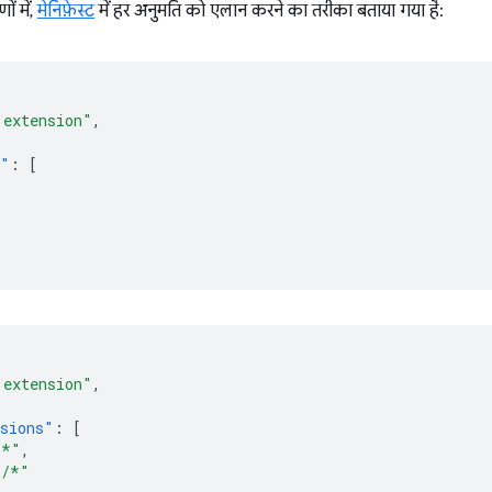
ं में,
मेनिफ़ेस्ट
में हर अनुमति को एलान करने का तरीका बताया गया है:
 extension"
,
s"
:
[
 extension"
,
sions"
:
[
/*"
,
*/*"