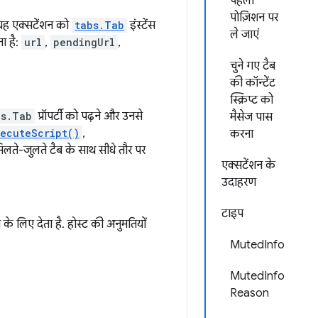
पहली
पोज़िशन पर
यह एक्सटेंशन को
tabs.Tab
इंस्टेंस
ले जाएं
ा है:
url
,
pendingUrl
,
चुने गए टैब
की कॉन्टेंट
स्क्रिप्ट को
bs.Tab
प्रॉपर्टी को पढ़ने और उनसे
मैसेज पास
xecuteScript()
,
करना
िलते-जुलते टैब के साथ सीधे तौर पर
एक्सटेंशन के
उदाहरण
टाइप
के लिए देता है. होस्ट की अनुमतियों
MutedInfo
MutedInfo
Reason