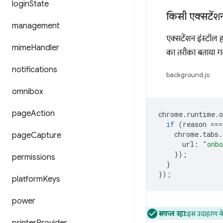
login
State
किसी एक्सटेंशन
management
एक्सटेंशन इंस्टॉल ह
mime
Handler
का तरीका बताया गय
notifications
background.js:
omnibox
page
Action
chrome
.
runtime
.
o
if
(
reason
===
chrome
.
tabs
.
page
Capture
url
:
"onbo
});
permissions
}
});
platform
Keys
power
सफल रहा:
इस उदाहरण क