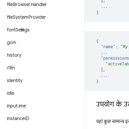
],
file
Browser
Handler
...
}
file
System
Provider
font
Settings
{
gcm
"name"
:
"My
...
history
"permission
"activeTa
i18n
],
...
identity
}
idle
उपयोग के उ
input
.
ime
instance
ID
यहां कुछ सामान्य इ