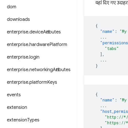
यहां दिए गए उदाहरणो
dom
downloads
{
"name"
:
"My
enterprise
.
device
Attributes
...
"permission
enterprise
.
hardware
Platform
"tabs"
],
enterprise
.
login
...
}
enterprise
.
networking
Attributes
enterprise
.
platform
Keys
{
events
"name"
:
"My
...
extension
"host_permis
"http://*
extension
Types
"https://