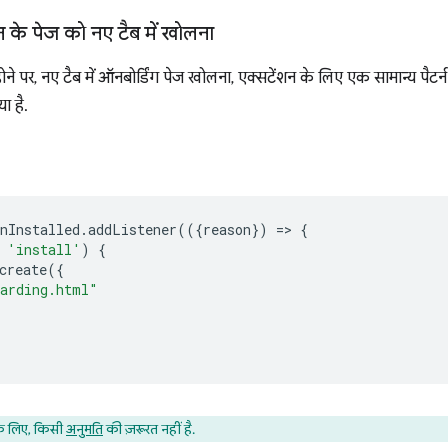
 के पेज को नए टैब में खोलना
ोने पर, नए टैब में ऑनबोर्डिंग पेज खोलना, एक्सटेंशन के लिए एक सामान्य पैटर्न
ा है.
nInstalled
.
addListener
(({
reason
})
=
>
{
'install'
)
{
create
({
arding.html"
े लिए, किसी
अनुमति
की ज़रूरत नहीं है.