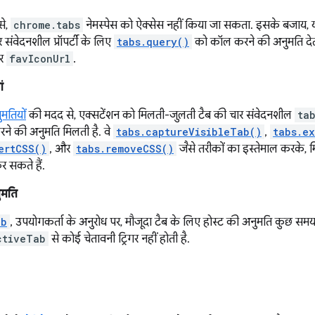
से,
chrome.tabs
नेमस्पेस को ऐक्सेस नहीं किया जा सकता. इसके बजाय, 
 संवेदनशील प्रॉपर्टी के लिए
tabs.query()
को कॉल करने की अनुमति देत
और
favIconUrl
.
ं
मतियों
की मदद से, एक्सटेंशन को मिलती-जुलती टैब की चार संवेदनशील
ta
 करने की अनुमति मिलती है. वे
tabs.captureVisibleTab()
,
tabs.e
ertCSS()
, और
tabs.removeCSS()
जैसे तरीकों का इस्तेमाल करके, म
कर सकते हैं.
ुमति
ab
, उपयोगकर्ता के अनुरोध पर, मौजूदा टैब के लिए होस्ट की अनुमति कुछ समय 
ctiveTab
से कोई चेतावनी ट्रिगर नहीं होती है.