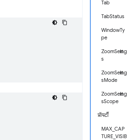
Tab
TabStatus
WindowTy
pe
ZoomSetting
s
ZoomSetting
sMode
ZoomSetting
sScope
प्रॉपर्टी
MAX_CAP
TURE_VISIB