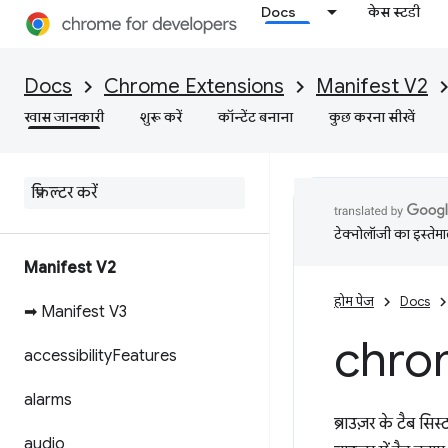
Docs
केस स्टडी
Docs
Chrome Extensions
Manifest V2
खास जानकारी
शुरू करें
कॉन्टेंट बनाना
कुछ करना सीखें
टेक्नोलॉजी का इस्तेमाल
Manifest V2
होम पेज
Docs
➡ Manifest V3
chro
accessibility
Features
alarms
ब्राउज़र के टैब सिस
audio