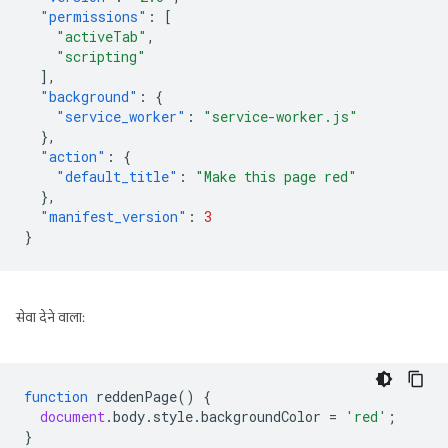
"permissions"
:
[
"activeTab"
,
"scripting"
],
"background"
:
{
"service_worker"
:
"service-worker.js"
},
"action"
:
{
"default_title"
:
"Make this page red"
},
"manifest_version"
:
3
}
सेवा देने वाला:
function
reddenPage
()
{
document
.
body
.
style
.
backgroundColor
=
'red'
;
}