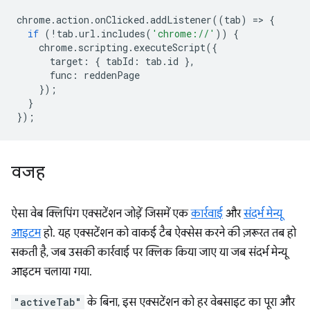
chrome
.
action
.
onClicked
.
addListener
((
tab
)
=
>
{
if
(
!
tab
.
url
.
includes
(
'chrome://'
))
{
chrome
.
scripting
.
executeScript
({
target
:
{
tabId
:
tab
.
id
},
func
:
reddenPage
});
}
});
वजह
ऐसा वेब क्लिपिंग एक्सटेंशन जोड़ें जिसमें एक
कार्रवाई
और
संदर्भ मेन्यू
आइटम
हो. यह एक्सटेंशन को वाकई टैब ऐक्सेस करने की ज़रूरत तब हो
सकती है, जब उसकी कार्रवाई पर क्लिक किया जाए या जब संदर्भ मेन्यू
आइटम चलाया गया.
"activeTab"
के बिना, इस एक्सटेंशन को हर वेबसाइट का पूरा और