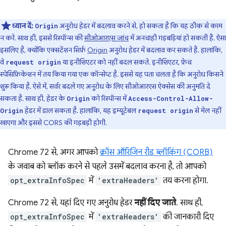
ध्यान दें:
अनुरोध हेडर में बदलाव करने से, हो सकता है कि यह ठीक से काम
Origin
न करे. साथ ही, इससे रिस्पॉन्स की
सीओआरएस जांच
में अनचाही गड़बड़ियां हो सकती हैं. ऐसा
इसलिए है, क्योंकि एक्सटेंशन सिर्फ़
Origin
अनुरोध हेडर में बदलाव कर सकते हैं. हालांकि,
वे
या इनीशिएटर को नहीं बदल सकते. इनीशिएटर, फ़ेच
request origin
स्पेसिफ़िकेशन में तय किया गया एक कॉन्सेप्ट है. इससे यह पता चलता है कि अनुरोध किसने
शुरू किया है. ऐसे में, सर्वर बदले गए अनुरोध के लिए सीओआरएस ऐक्सेस की अनुमति दे
सकता है. साथ ही, हेडर के
को रिस्पॉन्स में
Origin
Access-Control-Allow-
हेडर में डाल सकता है. हालांकि, यह इम्यूटेबल
से मेल नहीं
Origin
request origin
खाएगा और इससे CORS की गड़बड़ी होगी.
Chrome 72 से, अगर आपको
क्रॉस ऑरिजिन रीड ब्लॉकिंग (CORB)
के जवाब को ब्लॉक करने से पहले उसमें बदलाव करना है, तो आपको
opt_extraInfoSpec
में
'extraHeaders'
तय करना होगा.
Chrome 72 से, यहां दिए गए अनुरोध हेडर
नहीं दिए जाते
. साथ ही,
opt_extraInfoSpec
में
'extraHeaders'
की जानकारी दिए