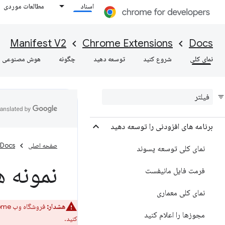
اسناد
مطالعات موردی
درباره Manifest V2
مرجع API
Manifest V2
Chrome Extensions
Docs
نمای کلی
شروع به کار
شروع کنید
توسعه دهید
چگونه
هوش مصنوعی
نمای کلی
برنامه های افزودنی را توسعه دهید
صفحه اصلی
Docs
نمای کلی توسعه پسوند
نمونه ه
فرمت فایل مانیفست
نمای کلی معماری
هشدار:
فروشگاه وب Chrome دیگر برنامه‌های افزودنی Manifest V2 را نمی‌پذیرد. برای تبدیل برنامه افزودنی خود به Manifest
مجوزها را اعلام کنید
کنید.