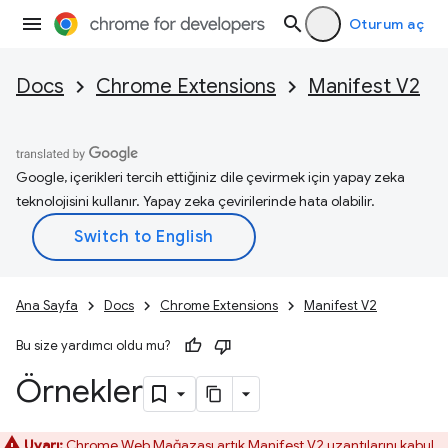
Oturum aç
Docs
Chrome Extensions
Manifest V2
Google, içerikleri tercih ettiğiniz dile çevirmek için yapay zeka
teknolojisini kullanır. Yapay zeka çevirilerinde hata olabilir.
Ana Sayfa
Docs
Chrome Extensions
Manifest V2
Bu size yardımcı oldu mu?
Örnekler
Uyarı:
Chrome Web Mağazası artık Manifest V2 uzantılarını kabul