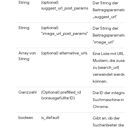
String
(optional)
Der String der
suggest_url_post_params
Beitragsparameter 
„suggest_url“
String
(optional)
Der String der
"image_url_post_params"
Beitragsparameter 
"image_url"
Array von
(optional)
alternative_urls
Eine Liste mit URL-
String
Mustern, die zusätz
zu |search_url|
verwendet werden
können.
Ganzzahl
(Optional)
prefilled_id
Die ID der integrier
(vorausgefüllte ID)
Suchmaschine in
Chrome.
boolean
is_default
Gibt an, ob der
Suchanbieter die