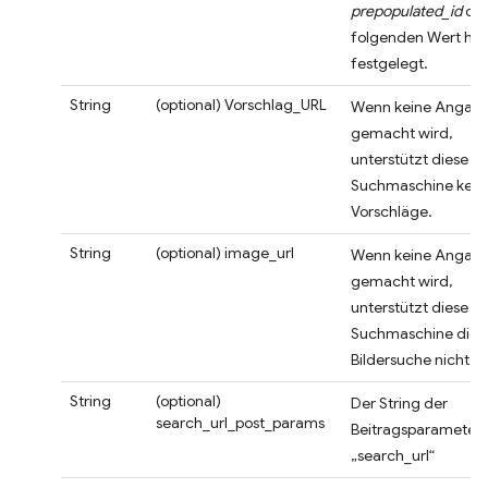
prepopulated_id
de
folgenden Wert hat
festgelegt.
String
(optional)
Vorschlag_URL
Wenn keine Angab
gemacht wird,
unterstützt diese
Suchmaschine kein
Vorschläge.
String
(optional)
image_url
Wenn keine Angab
gemacht wird,
unterstützt diese
Suchmaschine die
Bildersuche nicht.
String
(optional)
Der String der
search_url_post_params
Beitragsparameter 
„search_url“