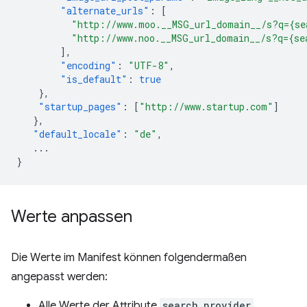
"alternate_urls"
:
[
"http://www.moo.__MSG_url_domain__/s?q={se
"http://www.noo.__MSG_url_domain__/s?q={se
],
"encoding"
:
"UTF-8"
,
"is_default"
:
true
},
"startup_pages"
:
[
"http://www.startup.com"
]
},
"default_locale"
:
"de"
,
...
}
Werte anpassen
Die Werte im Manifest können folgendermaßen
angepasst werden:
Alle Werte der Attribute
search_provider
,