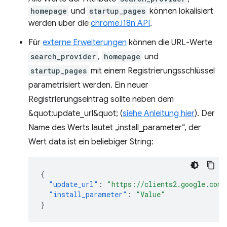
homepage
und
startup_pages
können lokalisiert
werden über die
chrome.i18n API
.
Für
externe Erweiterungen
können die URL-Werte
search_provider
,
homepage
und
startup_pages
mit einem Registrierungsschlüssel
parametrisiert werden. Ein neuer
Registrierungseintrag sollte neben dem
&quot;update_url&quot; (
siehe Anleitung hier
). Der
Name des Werts lautet „install_parameter“, der
Wert data ist ein beliebiger String:
{
"update_url"
:
"https://clients2.google.com/
"install_parameter"
:
"Value"
}