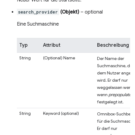
Neuer Wert für die Startseite.
search_provider
(Objekt)
– optional
Eine Suchmaschine
Typ
Attribut
Beschreibung
String
(Optional)
Name
Der Name der
Suchmaschine, die
dem Nutzer angeze
wird. Er darf nur
weggelassen werde
wenn
prepopulated
festgelegt ist.
String
Keyword
(optional)
Omnibox-Suchbegri
für die Suchmaschi
Er darf nur