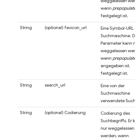
weggelassen werde
wenn
prepopulated
festgelegt ist.
String
(optional)
favicon_url
Eine Symbol-URL für
Suchmaschine. Die
Parameter kann nur
weggelassen werde
wenn
prepopulated
angegeben ist.
festgelegt ist.
String
search_url
Eine von der
Suchmaschine
verwendete Such-U
String
(optional)
Codierung
Codierung des
Suchbegriffs. Er ka
nur weggelassen
werden, wenn