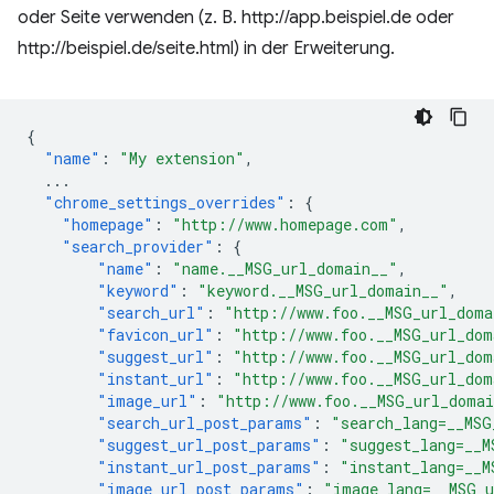
oder Seite verwenden (z. B. http://app.beispiel.de oder
http://beispiel.de/seite.html) in der Erweiterung.
{
"name"
:
"My extension"
,
...
"chrome_settings_overrides"
:
{
"homepage"
:
"http://www.homepage.com"
,
"search_provider"
:
{
"name"
:
"name.__MSG_url_domain__"
,
"keyword"
:
"keyword.__MSG_url_domain__"
,
"search_url"
:
"http://www.foo.__MSG_url_doma
"favicon_url"
:
"http://www.foo.__MSG_url_dom
"suggest_url"
:
"http://www.foo.__MSG_url_dom
"instant_url"
:
"http://www.foo.__MSG_url_dom
"image_url"
:
"http://www.foo.__MSG_url_doma
"search_url_post_params"
:
"search_lang=__MSG
"suggest_url_post_params"
:
"suggest_lang=__M
"instant_url_post_params"
:
"instant_lang=__M
"image_url_post_params"
:
"image_lang=__MSG_