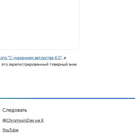
ns "С указанием авторства 4.0"
, а
 – это зарегистрированный товарный знак
Следовать
@ChromiumDev на X
YouTube