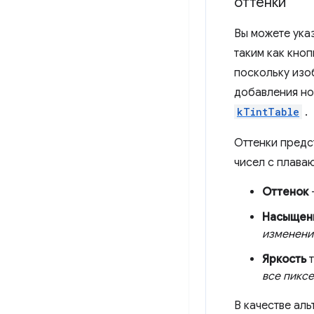
оттенки
Вы можете указ
таким как кно
поскольку изо
добавления нов
kTintTable
.
Оттенки предс
чисел с плава
Оттенок
Насыщен
изменени
Яркость
т
все пикс
В качестве ал