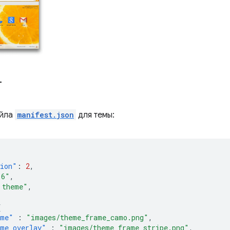
т
айла
manifest.json
для темы:
sion"
:
2
,
.6"
,
 theme"
,
{
ame"
:
"images/theme_frame_camo.png"
,
me_overlay"
:
"images/theme_frame_stripe.png"
,