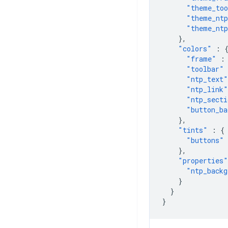
"theme_too
"theme_ntp
"theme_ntp
},
"colors"
:
"frame"
:
"toolbar"
"ntp_text"
"ntp_link"
"ntp_secti
"button_ba
},
"tints"
:
{
"buttons"
},
"properties"
"ntp_backg
}
}
}