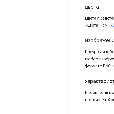
цвета
Цвета предста
«цвета», см.
k
изображен
Ресурсы изобр
любое изображ
формате PNG, 
характерис
В этом поле мо
логотип. Чтобы