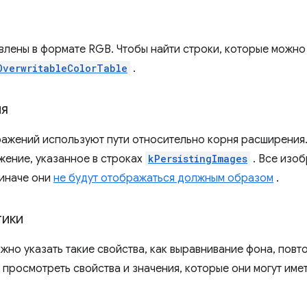
влены в формате RGB. Чтобы найти строки, которые можно
OverwritableColorTable
.
ия
ажений используют пути относительно корня расширения
ение, указанное в строках
kPersistingImages
. Все изо
иначе они
не будут отображаться должным образом
.
тики
жно указать такие свойства, как выравнивание фона, повт
 просмотреть свойства и значения, которые они могут имет