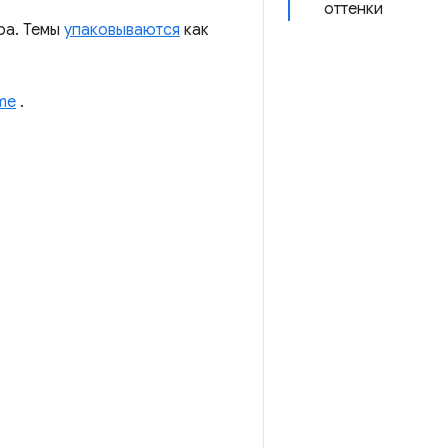
оттенки
ра. Темы
упаковываются
как
me
.