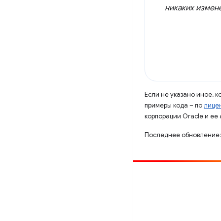
никаких измен
Если не указано иное, 
примеры кода – по
лицен
корпорации Oracle и ее
Последнее обновление:
Способствовать
Сообщить об ошибке
Посмотреть открытые вопросы