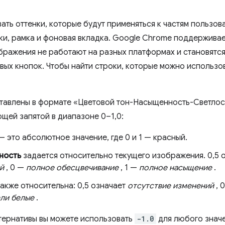
ать оттенки, которые будут применяться к частям пользов
пки, рамка и фоновая вкладка. Google Chrome поддерживае
бражения не работают на разных платформах и становятся
ых кнопок. Чтобы найти строки, которые можно использова
тавлены в формате «Цветовой тон-Насыщенность-Светлост
ющей запятой в диапазоне 0–1,0:
— это абсолютное значение, где 0 и 1 — красный.
ность
задается относительно текущего изображения. 0,5 
й
, 0 —
полное обесцвечивание
, 1 —
полное насыщение
.
акже относительна: 0,5 означает
отсутствие изменений
, 
ели белые
.
ьтернативы вы можете использовать
-1.0
для любого значе