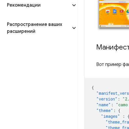
Рекомендации
Распространение ваших
расширений
Манифес
Вот пример ф
{
"manifest_ver
"version"
:
"2
"name"
:
"camo
"theme"
:
{
"images"
:
"theme_fr
"theme_fra