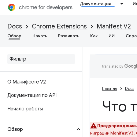
Документация
И
Docs
Chrome Extensions
Manifest V2
Обзор
Начать
Развивать
Как
ИИ
Спра
О Манифесте V2
Главная
Docs
Документация по API
Что 
Начало работы
Предупреждение.
Обзор
миграции Manifest V3
,