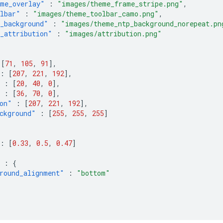
me_overlay"
:
"images/theme_frame_stripe.png"
,
lbar"
:
"images/theme_toolbar_camo.png"
,
_background"
:
"images/theme_ntp_background_norepeat.pn
_attribution"
:
"images/attribution.png"
{
[
71
,
105
,
91
],
:
[
207
,
221
,
192
],
:
[
20
,
40
,
0
],
:
[
36
,
70
,
0
],
on"
:
[
207
,
221
,
192
],
ckground"
:
[
255
,
255
,
255
]
:
[
0.33
,
0.5
,
0.47
]
:
{
round_alignment"
:
"bottom"