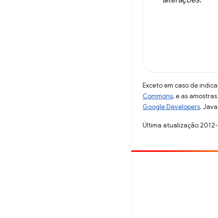
alterações
.
Exceto em caso de indica
Commons
, e as amostra
Google Developers
. Java
Última atualização 2012
Contribuir
Registre um bug
Veja as questões em aberto