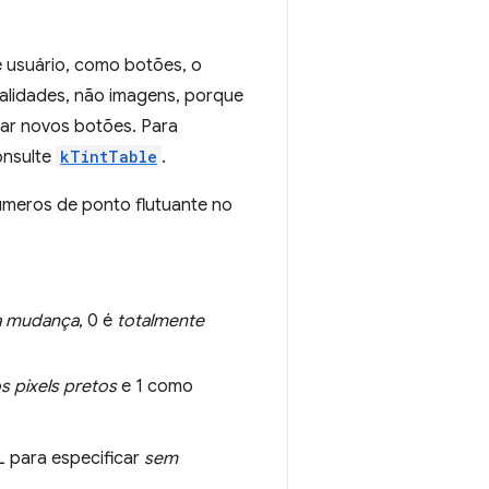
de usuário, como botões, o
alidades, não imagens, porque
nar novos botões. Para
onsulte
kTintTable
.
úmeros de ponto flutuante no
 mudança
, 0 é
totalmente
s pixels pretos
e 1 como
 para especificar
sem