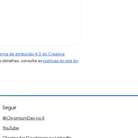
ença de atribuição 4.0 do Creative
s detalhes, consulte as
políticas do site do
Seguir
@ChromiumDev no X
YouTube
Chrome for Developers no LinkedIn