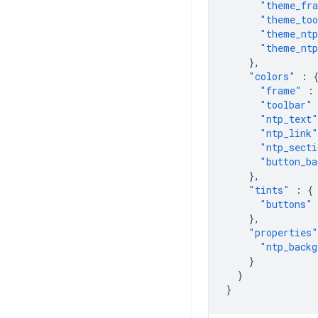
"theme_fra
"theme_too
"theme_ntp
"theme_ntp
},
"colors"
:
"frame"
:
"toolbar"
"ntp_text"
"ntp_link"
"ntp_secti
"button_ba
},
"tints"
:
{
"buttons"
},
"properties"
"ntp_backg
}
}
}