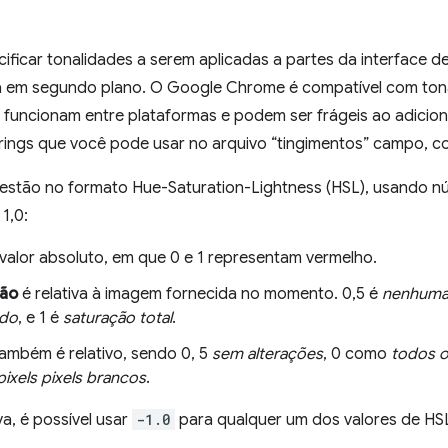
cificar tonalidades a serem aplicadas a partes da interface 
a em segundo plano. O Google Chrome é compatível com ton
 funcionam entre plataformas e podem ser frágeis ao adicio
trings que você pode usar no arquivo “tingimentos” campo, c
 estão no formato Hue-Saturation-Lightness (HSL), usando n
 1,0:
valor absoluto, em que 0 e 1 representam vermelho.
ção
é relativa à imagem fornecida no momento. 0,5 é
nenhuma
ado
, e 1 é
saturação total
.
ambém é relativo, sendo 0, 5
sem alterações
, 0 como
todos o
ixels pixels brancos
.
a, é possível usar
-1.0
para qualquer um dos valores de HSL