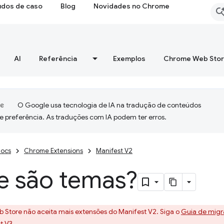
udos de caso
Blog
Novidades no Chrome
AI
Referência
Exemplos
Chrome Web Sto
O Google usa tecnologia de IA na tradução de conteúdos
e preferência. As traduções com IA podem ter erros.
ocs
Chrome Extensions
Manifest V2
e são temas?
 Store não aceita mais extensões do Manifest V2. Siga o
Guia de migr
t V3.