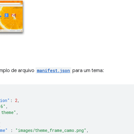
mplo de arquivo
manifest.json
para um tema:
sion"
:
2
,
.6"
,
 theme"
,
{
ame"
:
"images/theme_frame_camo.png"
,