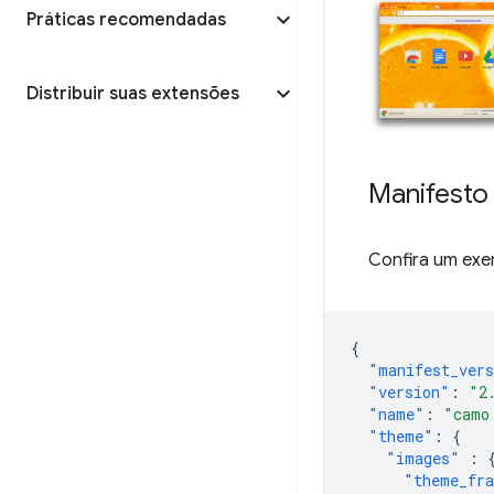
Práticas recomendadas
Distribuir suas extensões
Manifesto
Confira um exe
{
"manifest_ver
"version"
:
"2
"name"
:
"camo
"theme"
:
{
"images"
:
"theme_fr