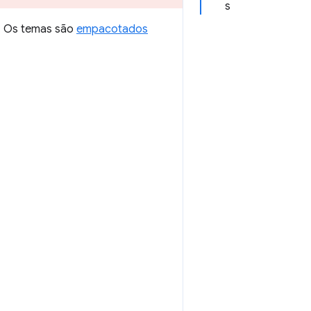
s
. Os temas são
empacotados