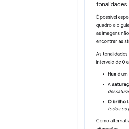
tonalidades
É possível espe
quadro e o gui
as imagens não
encontrar as s
As tonalidades
intervalo de 0 a
Hue
é um 
A
satura
dessatur
O brilho
t
todos os p
Como alternativ