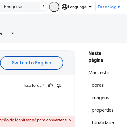
/
Fazer login
re
Nesta
página
Manifesto
cores
Isso foi útil?
imagens
properties
ação do Manifest V3
para converter sua
tonalidade