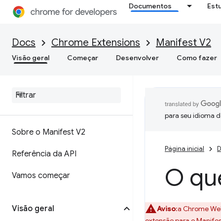
Documentos
Est
Docs
Chrome Extensions
Manifest V2
Visão geral
Começar
Desenvolver
Como fazer
para seu idioma d
Sobre o Manifest V2
Página inicial
D
Referência da API
O qu
Vamos começar
Visão geral
Aviso
:a Chrome Web
extensão para o Manifes