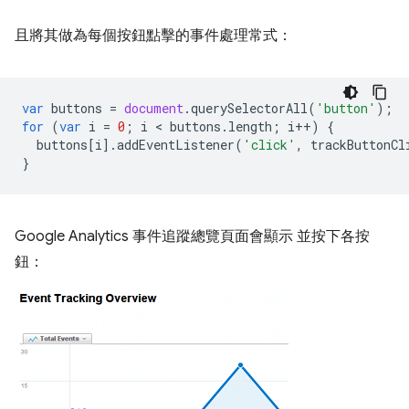
且將其做為每個按鈕點擊的事件處理常式：
var
buttons
=
document
.
querySelectorAll
(
'button'
);
for
(
var
i
=
0
;
i
 < 
buttons
.
length
;
i
++
)
{
buttons
[
i
].
addEventListener
(
'click'
,
trackButtonCl
}
Google Analytics 事件追蹤總覽頁面會顯示 並按下各按
鈕：