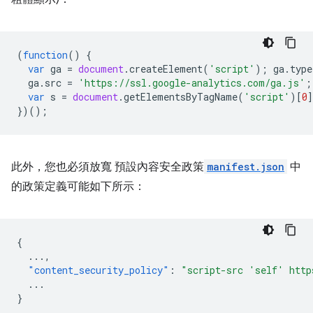
(
function
()
{
var
ga
=
document
.
createElement
(
'script'
);
ga
.
type
ga
.
src
=
'https://ssl.google-analytics.com/ga.js'
;
var
s
=
document
.
getElementsByTagName
(
'script'
)[
0
})();
此外，您也必須放寬 預設內容安全政策
manifest.json
中
的政策定義可能如下所示：
{
...
,
"content_security_policy"
:
"script-src 'self' http
...
}