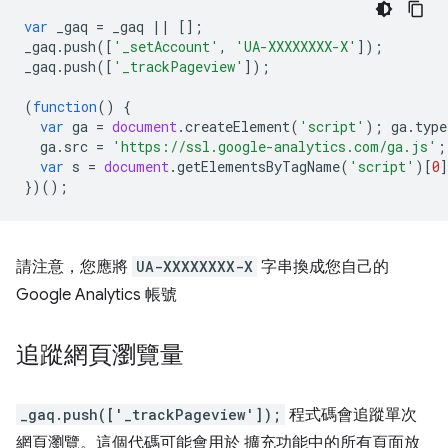
var
_gaq
=
_gaq
||
[];
_gaq
.
push
([
'_setAccount'
,
'UA-XXXXXXXX-X'
]);
_gaq
.
push
([
'_trackPageview'
]);
(
function
()
{
var
ga
=
document
.
createElement
(
'script'
);
ga
.
type
ga
.
src
=
'https://ssl.google-analytics.com/ga.js'
;
var
s
=
document
.
getElementsByTagName
(
'script'
)[
0
})();
請注意，您應將
UA-XXXXXXXX-X
字串換成您自己的
Google Analytics 帳號
追蹤網頁瀏覽量
_gaq.push(['_trackPageview']);
程式碼會追蹤單次
網頁瀏覽。這個代碼可能會用於 擴充功能中的所有頁面放