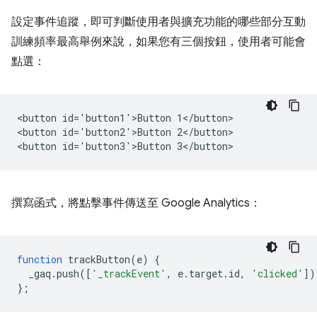
設定事件追蹤，即可判斷使用者與擴充功能的哪些部分互動
訓練頻率最高舉例來說，如果您有三個按鈕，使用者可能會
點選：
<button id='button1'>Button 1</button>

<button id='button2'>Button 2</button>

撰寫函式，將點擊事件傳送至 Google Analytics：
function
trackButton
(
e
)
{
_gaq
.
push
([
'_trackEvent'
,
e
.
target
.
id
,
'clicked'
])
};