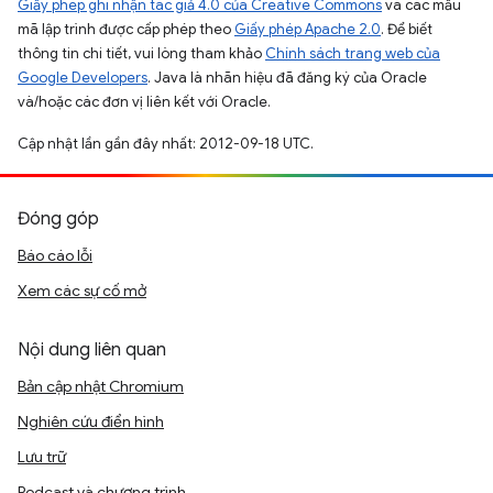
Giấy phép ghi nhận tác giả 4.0 của Creative Commons
và các mẫu
mã lập trình được cấp phép theo
Giấy phép Apache 2.0
. Để biết
thông tin chi tiết, vui lòng tham khảo
Chính sách trang web của
Google Developers
. Java là nhãn hiệu đã đăng ký của Oracle
và/hoặc các đơn vị liên kết với Oracle.
Cập nhật lần gần đây nhất: 2012-09-18 UTC.
Đóng góp
Báo cáo lỗi
Xem các sự cố mở
Nội dung liên quan
Bản cập nhật Chromium
Nghiên cứu điển hình
Lưu trữ
Podcast và chương trình