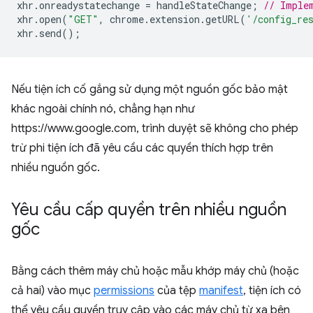
xhr
.
onreadystatechange
=
handleStateChange
;
// Imple
xhr
.
open
(
"GET"
,
chrome
.
extension
.
getURL
(
'/config_re
xhr
.
send
();
Nếu tiện ích cố gắng sử dụng một nguồn gốc bảo mật
khác ngoài chính nó, chẳng hạn như
https://www.google.com, trình duyệt sẽ không cho phép
trừ phi tiện ích đã yêu cầu các quyền thích hợp trên
nhiều nguồn gốc.
Yêu cầu cấp quyền trên nhiều nguồn
gốc
Bằng cách thêm máy chủ hoặc mẫu khớp máy chủ (hoặc
cả hai) vào mục
permissions
của tệp
manifest
, tiện ích có
thể yêu cầu quyền truy cập vào các máy chủ từ xa bên