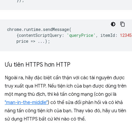
chrome
.
runtime
.
sendMessage
(
{
contentScriptQuery
:
'queryPrice'
,
itemId
:
12345
price
=
>
...);
Ưu tiên HTTPS hơn HTTP
Ngoài ra, hãy đặc biệt cẩn thận với các tài nguyên được
truy xuất qua HTTP. Nếu tiện ích của bạn được dùng trên
một mạng thù địch, thì kẻ tấn công mạng (còn gọi là
"man-in-the-middle"
) có thể sửa đổi phản hồi và có khả
năng tấn công tiện ích của bạn. Thay vào đó, hãy ưu tiên
sử dụng HTTPS bất cứ khi nào có thể.