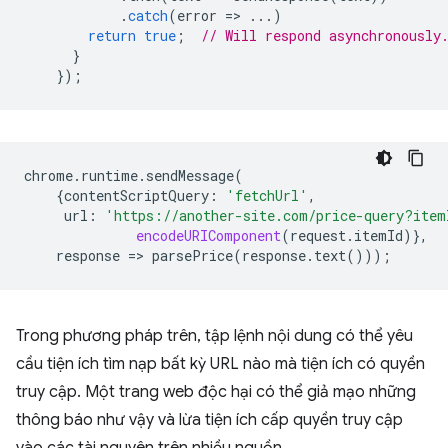
.
catch
(
error
=
>
...)
return
true
;
// Will respond asynchronously
}
});
chrome
.
runtime
.
sendMessage
(
{
contentScriptQuery
:
'fetchUrl'
,
url
:
'https://another-site.com/price-query?item
encodeURIComponent
(
request
.
itemId
)},
response
=
>
parsePrice
(
response
.
text
()));
Trong phương pháp trên, tập lệnh nội dung có thể yêu
cầu tiện ích tìm nạp bất kỳ URL nào mà tiện ích có quyền
truy cập. Một trang web độc hại có thể giả mạo những
thông báo như vậy và lừa tiện ích cấp quyền truy cập