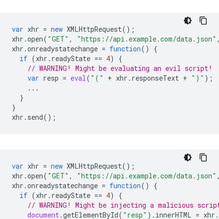
var
xhr
=
new
XMLHttpRequest
();
xhr
.
open
(
"GET"
,
"https://api.example.com/data.json"
xhr
.
onreadystatechange
=
function
()
{
if
(
xhr
.
readyState
==
4
)
{
// WARNING! Might be evaluating an evil script!
var
resp
=
eval
(
"("
+
xhr
.
responseText
+
")"
);
...
}
}
xhr
.
send
();
var
xhr
=
new
XMLHttpRequest
();
xhr
.
open
(
"GET"
,
"https://api.example.com/data.json"
xhr
.
onreadystatechange
=
function
()
{
if
(
xhr
.
readyState
==
4
)
{
// WARNING! Might be injecting a malicious scrip
document
.
getElementById
(
"resp"
).
innerHTML
=
xhr
.