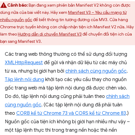
Cảnh báo:
Bạn đang xem phiên bản Manifest V2 không còn được
dùng nữa của bài viết này. Hãy xem
Manifest V3 – Yêu cầu mạng từ
nhiều nguồn gốc
để biết thông tin tương đương của MV3. Cửa hàng
Chrome trực tuyến không còn chấp nhận tiện ích Manifest V2 nữa. Hãy
làm theo
Hướng dẫn di chuyển Manifest V3
để chuyển đổi tiện ích của
bạn sang Manifest V3.
Các trang web thông thường có thể sử dụng đối tượng
XMLHttpRequest
để gửi và nhận dữ liệu từ các máy chủ
từ xa, nhưng bị giới hạn bởi
chính sách cùng nguồn gốc
.
Tập lệnh nội dung
khởi tạo các yêu cầu thay cho nguồn
gốc trang web mà tập lệnh nội dung đã được chèn vào.
Do đó, tập lệnh nội dung cũng phải tuân theo
chính sách
cùng nguồn gốc
. (Các tập lệnh nội dung đã phải tuân
theo
CORB kể từ Chrome 73 và CORS kể từ Chrome 83
.)
Nguồn gốc của tiện ích không bị giới hạn nhiều như vậy –
một tập lệnh thực thi trong trang nền hoặc thẻ nền