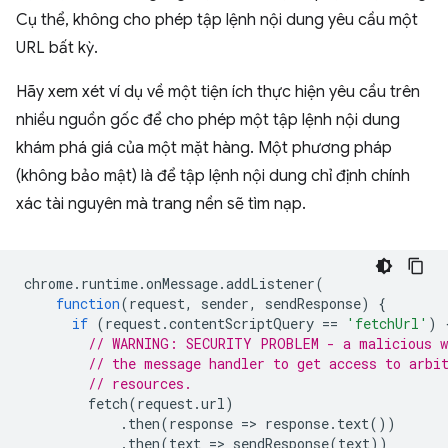
Cụ thể, không cho phép tập lệnh nội dung yêu cầu một
URL bất kỳ.
Hãy xem xét ví dụ về một tiện ích thực hiện yêu cầu trên
nhiều nguồn gốc để cho phép một tập lệnh nội dung
khám phá giá của một mặt hàng. Một phương pháp
(không bảo mật) là để tập lệnh nội dung chỉ định chính
xác tài nguyên mà trang nền sẽ tìm nạp.
chrome
.
runtime
.
onMessage
.
addListener
(
function
(
request
,
sender
,
sendResponse
)
{
if
(
request
.
contentScriptQuery
==
'fetchUrl'
)
// WARNING: SECURITY PROBLEM - a malicious w
// the message handler to get access to arbi
// resources.
fetch
(
request
.
url
)
.
then
(
response
=
>
response
.
text
())
.
then
(
text
=
>
sendResponse
(
text
))