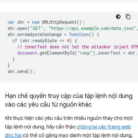
var
xhr
=
new
XMLHttpRequest
();
xhr
.
open
(
"GET"
,
"https://api.example.com/data.json"
xhr
.
onreadystatechange
=
function
()
{
if
(
xhr
.
readyState
==
4
)
{
// innerText does not let the attacker inject HT
document
.
getElementById
(
"resp"
).
innerText
=
xhr
.
}
}
xhr
.
send
();
Hạn chế quyền truy cập của tập lệnh nội dung
vào các yêu cầu từ nguồn khác
Khi thực hiện các yêu cầu trên nhiều nguồn thay cho một
tập lệnh nội dung, hãy cẩn thận
chống lại các trang web
độc hại
có thể cố gắng mạo danh một tập lệnh nội dung.