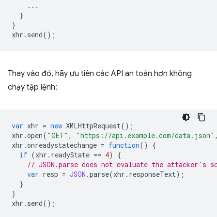
...
}
}
xhr
.
send
();
Thay vào đó, hãy ưu tiên các API an toàn hơn không
chạy tập lệnh:
var
xhr
=
new
XMLHttpRequest
();
xhr
.
open
(
"GET"
,
"https://api.example.com/data.json"
xhr
.
onreadystatechange
=
function
()
{
if
(
xhr
.
readyState
==
4
)
{
// JSON.parse does not evaluate the attacker's s
var
resp
=
JSON
.
parse
(
xhr
.
responseText
);
}
}
xhr
.
send
();