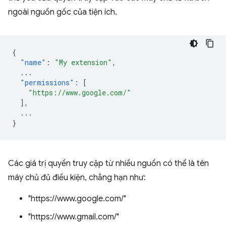
ngoài nguồn gốc của tiện ích.
{
"name"
:
"My extension"
,
...
"permissions"
:
[
"https://www.google.com/"
],
...
}
Các giá trị quyền truy cập từ nhiều nguồn có thể là tên
máy chủ đủ điều kiện, chẳng hạn như:
"https://www.google.com/"
"https://www.gmail.com/"