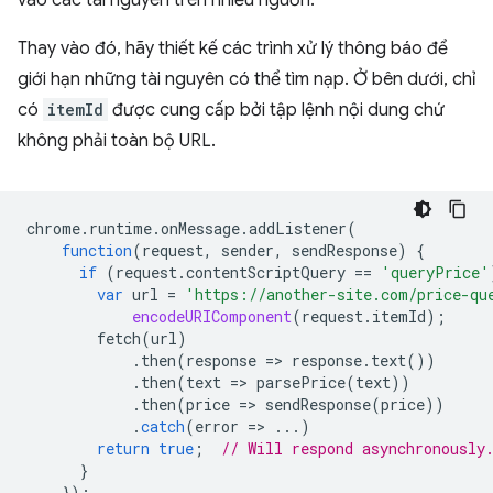
vào các tài nguyên trên nhiều nguồn.
Thay vào đó, hãy thiết kế các trình xử lý thông báo để
giới hạn những tài nguyên có thể tìm nạp. Ở bên dưới, chỉ
có
itemId
được cung cấp bởi tập lệnh nội dung chứ
không phải toàn bộ URL.
chrome
.
runtime
.
onMessage
.
addListener
(
function
(
request
,
sender
,
sendResponse
)
{
if
(
request
.
contentScriptQuery
==
'queryPrice'
var
url
=
'https://another-site.com/price-qu
encodeURIComponent
(
request
.
itemId
);
fetch
(
url
)
.
then
(
response
=
>
response
.
text
())
.
then
(
text
=
>
parsePrice
(
text
))
.
then
(
price
=
>
sendResponse
(
price
))
.
catch
(
error
=
>
...)
return
true
;
// Will respond asynchronously
}
});