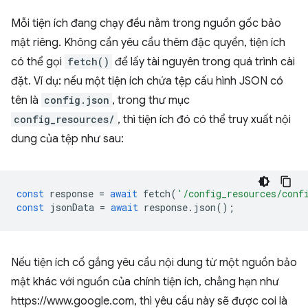
Mỗi tiện ích đang chạy đều nằm trong nguồn gốc bảo
mật riêng. Không cần yêu cầu thêm đặc quyền, tiện ích
có thể gọi
fetch()
để lấy tài nguyên trong quá trình cài
đặt. Ví dụ: nếu một tiện ích chứa tệp cấu hình JSON có
tên là
config.json
, trong thư mục
config_resources/
, thì tiện ích đó có thể truy xuất nội
dung của tệp như sau:
const
response
=
await
fetch
(
'/config_resources/conf
const
jsonData
=
await
response
.
json
();
Nếu tiện ích cố gắng yêu cầu nội dung từ một nguồn bảo
mật khác với nguồn của chính tiện ích, chẳng hạn như
https://www.google.com, thì yêu cầu này sẽ được coi là