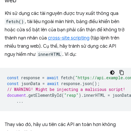
web
Khi sử dụng các tài nguyên được truy xuất thông qua
fetch()
, tài liệu ngoài màn hình, bảng điều khiển bên
hoặc cửa sổ bật lên của bạn phải cẩn thận để không trở
thành nạn nhân của
cross-site scripting
(tập lệnh trên
nhiều trang web). Cụ thể, hãy tránh sử dụng các API
nguy hiểm như
innerHTML
. Ví dụ:
const
response
=
await
fetch
(
"https://api.example.co
const
jsonData
=
await
response
.
json
();
// WARNING! Might be injecting a malicious script!
document
.
getElementById
(
"resp"
).
innerHTML
=
jsonDat
...
Thay vào đó, hãy ưu tiên các API an toàn hơn không