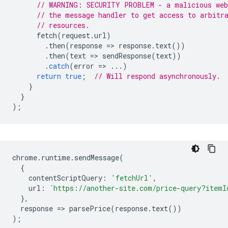
// WARNING: SECURITY PROBLEM - a malicious web
// the message handler to get access to arbitr
// resources.
fetch
(
request
.
url
)
.
then
(
response
=
>
response
.
text
())
.
then
(
text
=
>
sendResponse
(
text
))
.
catch
(
error
=
>
...)
return
true
;
// Will respond asynchronously.
}
}
);
chrome
.
runtime
.
sendMessage
(
{
contentScriptQuery
:
'fetchUrl'
,
url
:
`https://another-site.com/price-query?itemI
},
response
=
>
parsePrice
(
response
.
text
())
);