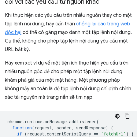
đối với các yêu cầu từ nguồn khác
Khi thực hiện các yêu cầu trên nhiều nguồn thay cho một
tập lệnh nội dung, hãy cẩn thận
chống lại các trang web
độc hại
có thể cố gắng mạo danh một tập lệnh nội dung.
Cụ thể, không cho phép tập lệnh nội dung yêu cầu một
URL bất kỳ.
Hãy xem xét ví dụ về một tiện ích thực hiện yêu cầu trên
nhiều nguồn gốc để cho phép một tập lệnh nội dung
khám phá giá của một mặt hàng. Một phương pháp
không mấy an toàn là để tập lệnh nội dung chỉ định chính
xác tài nguyên mà trang nền sẽ tìm nạp.
chrome
.
runtime
.
onMessage
.
addListener
(
function
(
request
,
sender
,
sendResponse
)
{
if
(
request
.
contentScriptQuery
==
'fetchUrl'
)
{