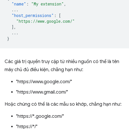
"name"
:
"My extension"
,
...
"host_permissions"
:
[
"https://www.google.com/"
],
...
}
Các giá trị quyền truy cập từ nhiều nguồn có thể là tên
máy chủ đủ điều kiện, chẳng hạn như:
"https://www.google.com/"
"https://www.gmail.com/"
Hoặc chúng có thể là các mẫu so khớp, chẳng hạn như:
"https://*.google.com/"
"https://*/"