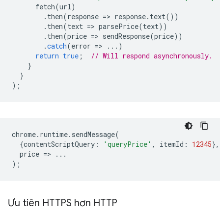
fetch
(
url
)
.
then
(
response
=
>
response
.
text
())
.
then
(
text
=
>
parsePrice
(
text
))
.
then
(
price
=
>
sendResponse
(
price
))
.
catch
(
error
=
>
...)
return
true
;
// Will respond asynchronously.
}
}
);
chrome
.
runtime
.
sendMessage
(
{
contentScriptQuery
:
'queryPrice'
,
itemId
:
12345
},
price
=
>
...
);
Ưu tiên HTTPS hơn HTTP