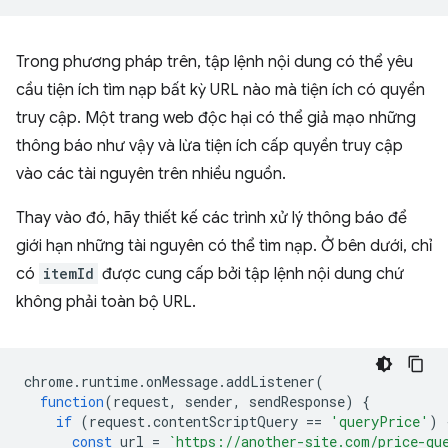
Trong phương pháp trên, tập lệnh nội dung có thể yêu
cầu tiện ích tìm nạp bất kỳ URL nào mà tiện ích có quyền
truy cập. Một trang web độc hại có thể giả mạo những
thông báo như vậy và lừa tiện ích cấp quyền truy cập
vào các tài nguyên trên nhiều nguồn.
Thay vào đó, hãy thiết kế các trình xử lý thông báo để
giới hạn những tài nguyên có thể tìm nạp. Ở bên dưới, chỉ
có
itemId
được cung cấp bởi tập lệnh nội dung chứ
không phải toàn bộ URL.
chrome
.
runtime
.
onMessage
.
addListener
(
function
(
request
,
sender
,
sendResponse
)
{
if
(
request
.
contentScriptQuery
==
'queryPrice'
)
const
url
=
`https://another-site.com/price-qu