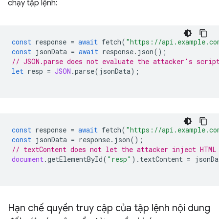
chạy tập lệnh:
const
response
=
await
fetch
(
"https://api.example.co
const
jsonData
=
await
response
.
json
();
// JSON.parse does not evaluate the attacker's scrip
let
resp
=
JSON
.
parse
(
jsonData
);
const
response
=
await
fetch
(
"https://api.example.co
const
jsonData
=
response
.
json
();
// textContent does not let the attacker inject HTML
document
.
getElementById
(
"resp"
).
textContent
=
jsonDa
Hạn chế quyền truy cập của tập lệnh nội dung