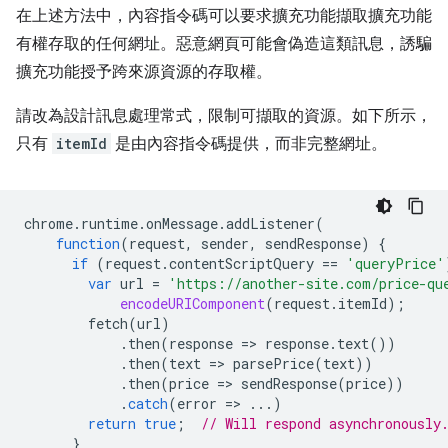
在上述方法中，內容指令碼可以要求擴充功能擷取擴充功能
有權存取的任何網址。惡意網頁可能會偽造這類訊息，誘騙
擴充功能授予跨來源資源的存取權。
請改為設計訊息處理常式，限制可擷取的資源。如下所示，
只有
itemId
是由內容指令碼提供，而非完整網址。
chrome
.
runtime
.
onMessage
.
addListener
(
function
(
request
,
sender
,
sendResponse
)
{
if
(
request
.
contentScriptQuery
==
'queryPrice'
var
url
=
'https://another-site.com/price-qu
encodeURIComponent
(
request
.
itemId
);
fetch
(
url
)
.
then
(
response
=
>
response
.
text
())
.
then
(
text
=
>
parsePrice
(
text
))
.
then
(
price
=
>
sendResponse
(
price
))
.
catch
(
error
=
>
...)
return
true
;
// Will respond asynchronously
}