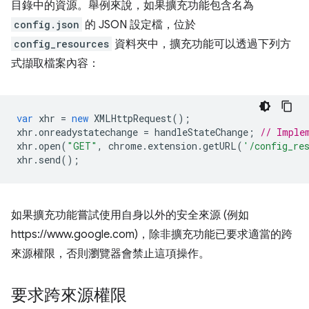
目錄中的資源。舉例來說，如果擴充功能包含名為
config.json
的 JSON 設定檔，位於
config_resources
資料夾中，擴充功能可以透過下列方
式擷取檔案內容：
var
xhr
=
new
XMLHttpRequest
();
xhr
.
onreadystatechange
=
handleStateChange
;
// Imple
xhr
.
open
(
"GET"
,
chrome
.
extension
.
getURL
(
'/config_re
xhr
.
send
();
如果擴充功能嘗試使用自身以外的安全來源 (例如
https://www.google.com)，除非擴充功能已要求適當的跨
來源權限，否則瀏覽器會禁止這項操作。
要求跨來源權限