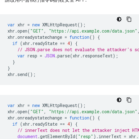
請改用不會執行指令碼的較安全 API：
var
xhr
=
new
XMLHttpRequest
();
xhr
.
open
(
"GET"
,
"https://api.example.com/data.json"
xhr
.
onreadystatechange
=
function
()
{
if
(
xhr
.
readyState
==
4
)
{
// JSON.parse does not evaluate the attacker's s
var
resp
=
JSON
.
parse
(
xhr
.
responseText
);
}
}
xhr
.
send
();
var
xhr
=
new
XMLHttpRequest
();
xhr
.
open
(
"GET"
,
"https://api.example.com/data.json"
xhr
.
onreadystatechange
=
function
()
{
if
(
xhr
.
readyState
==
4
)
{
// innerText does not let the attacker inject HT
document
.
getElementById
(
"resp"
).
innerText
=
xhr
.