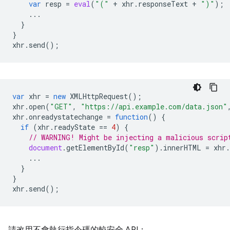
var
resp
=
eval
(
"("
+
xhr
.
responseText
+
")"
);
...
}
}
xhr
.
send
();
var
xhr
=
new
XMLHttpRequest
();
xhr
.
open
(
"GET"
,
"https://api.example.com/data.json"
xhr
.
onreadystatechange
=
function
()
{
if
(
xhr
.
readyState
==
4
)
{
// WARNING! Might be injecting a malicious scrip
document
.
getElementById
(
"resp"
).
innerHTML
=
xhr
.
...
}
}
xhr
.
send
();