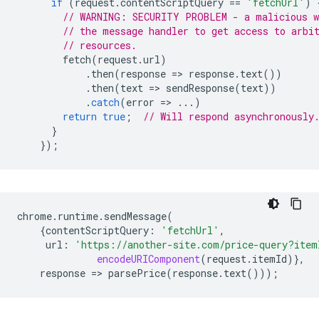
if
(
request
.
contentScriptQuery
==
'fetchUrl'
)
// WARNING: SECURITY PROBLEM - a malicious w
// the message handler to get access to arbi
// resources.
fetch
(
request
.
url
)
.
then
(
response
=
>
response
.
text
())
.
then
(
text
=
>
sendResponse
(
text
))
.
catch
(
error
=
>
...)
return
true
;
// Will respond asynchronously
}
});
chrome
.
runtime
.
sendMessage
(
{
contentScriptQuery
:
'fetchUrl'
,
url
:
'https://another-site.com/price-query?item
encodeURIComponent
(
request
.
itemId
)},
response
=
>
parsePrice
(
response
.
text
()));