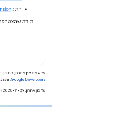
התג
nsion
תודה שהצטרפת 
אלא אם צוין אחרת, התוכן של
Google Developers‏
.‏ Java הוא סימן מסחרי רשום של חברת Oracle ו/או של השותפים העצמאיים שלה.
עדכון אחרון: 2020-11-09 (שעון UTC).
הוספת תוכן
דיווח על באג