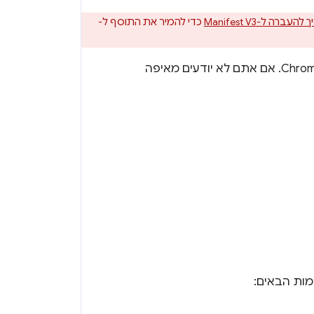
עברה ל-Manifest V3
כדי להמיר את התוסף ל-
הדפים האלה מכילים מדריכים ומידע למפתחים שרוצים ליצור תוספים לדפדפן Chrome. אם אתם לא יודעים מאיפה
מות הבאים: