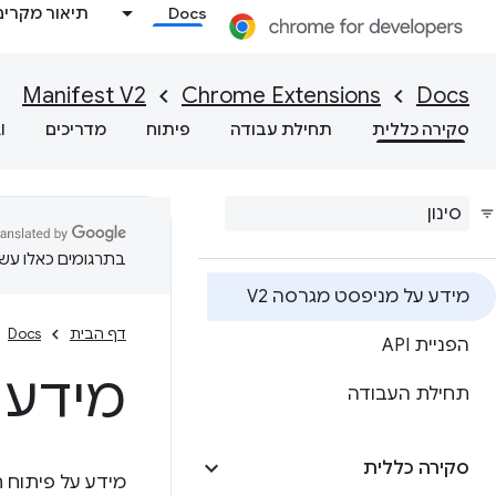
Docs
תיאור מקרים
Manifest V2
Chrome Extensions
Docs
סקירה כללית
תחילת עבודה
פיתוח
מדריכים
I
בתרגומים כאלו עשוי
מידע על מניפסט מגרסה V2
דף הבית
Docs
הפניית API
מידע 
תחילת העבודה
סקירה כללית
מידע על פיתוח תוספ