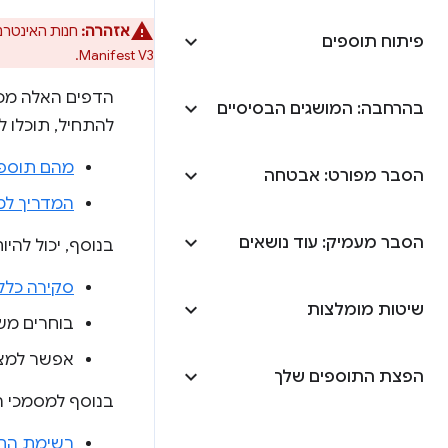
אזהרה:
חנות האינטרנט של Chrome לא מקבלת יותר תוספים של 2
פיתוח תוספים
Manifest V3.
בהרחבה: המושגים הבסיסיים
להתחיל, תוכלו ל
מהם תוספי
הסבר מפורט: אבטחה
המדריך למ
הסבר מעמיק: עוד נושאים
בנוסף, יכול להי
סקירה כלל
שיטות מומלצות
בוחרים מש
אפשר למצו
הפצת התוספים שלך
בנוסף למסמכי ה
רשימת התפוצ