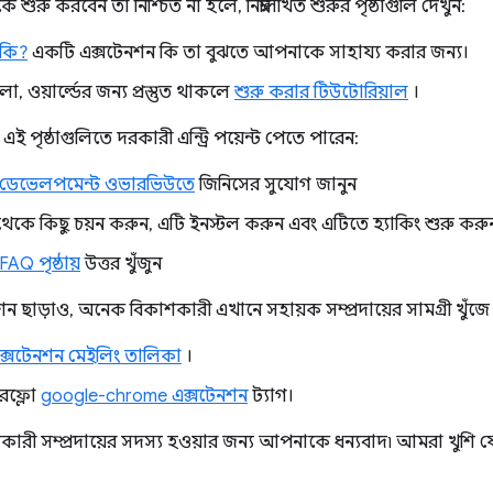
ুরু করবেন তা নিশ্চিত না হলে, নিম্নলিখিত শুরুর পৃষ্ঠাগুলি দেখুন:
 কি?
একটি এক্সটেনশন কি তা বুঝতে আপনাকে সাহায্য করার জন্য।
, ওয়ার্ল্ডের জন্য প্রস্তুত থাকলে
শুরু করার টিউটোরিয়াল
।
ই পৃষ্ঠাগুলিতে দরকারী এন্ট্রি পয়েন্ট পেতে পারেন:
 ডেভেলপমেন্ট ওভারভিউতে
জিনিসের সুযোগ জানুন
েকে কিছু চয়ন করুন, এটি ইনস্টল করুন এবং এটিতে হ্যাকিং শুরু করু
AQ পৃষ্ঠায়
উত্তর খুঁজুন
ন ছাড়াও, অনেক বিকাশকারী এখানে সহায়ক সম্প্রদায়ের সামগ্রী খুঁজে
্সটেনশন মেইলিং তালিকা
।
ারফ্লো
google-chrome এক্সটেনশন
ট্যাগ।
কারী সম্প্রদায়ের সদস্য হওয়ার জন্য আপনাকে ধন্যবাদ৷ আমরা খুশ