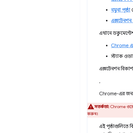
নমুনা পৃষ্ঠা
থ
এক্সটেনশন F
এখানে ডকুমেন্টেশ
Chrome এক
স্ট্যাক ওভ
এক্সটেনশন বিকাশ
,
Chrome-এর জন্য 
সতর্কতা:
Chrome ওয়েব 
করুন।
এই পৃষ্ঠাগুলিতে