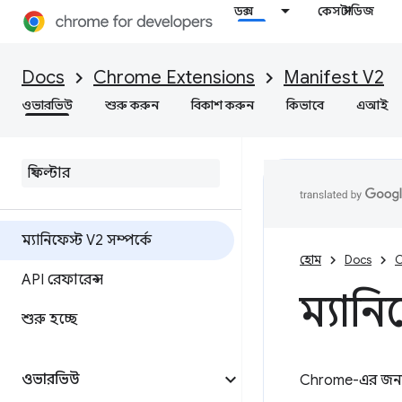
ডক্স
কেস স্টাডিজ
Docs
Chrome Extensions
Manifest V2
ওভারভিউ
শুরু করুন
বিকাশ করুন
কিভাবে
এআই
ম্যানিফেস্ট V2 সম্পর্কে
হোম
Docs
C
API রেফারেন্স
ম্যানি
শুরু হচ্ছে
ওভারভিউ
Chrome-এর জন্য 