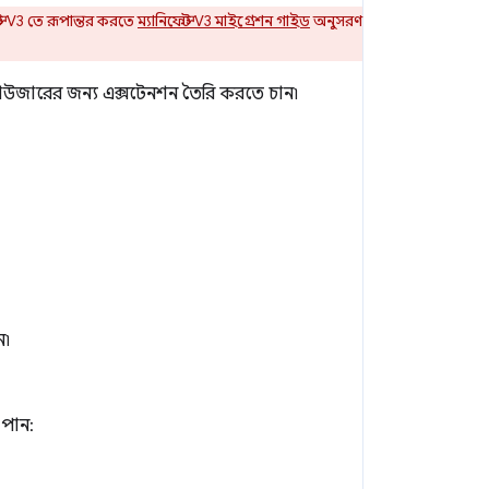
্ট V3 তে রূপান্তর করতে
ম্যানিফেস্ট V3 মাইগ্রেশন গাইড
অনুসরণ
্রাউজারের জন্য এক্সটেনশন তৈরি করতে চান৷
ন৷
 পান: