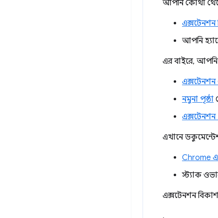
আপনি কোথা থেকে শ
এক্সটেনশন
আপনি হ্যালো
এর বাইরে, আপনি এ
এক্সটেনশন
নমুনা পৃষ্ঠা
থ
এক্সটেনশন F
এখানে ডকুমেন্টেশ
Chrome এক
স্ট্যাক ওভ
এক্সটেনশন বিকাশ
,