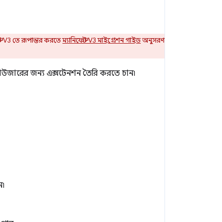
্ট V3 তে রূপান্তর করতে
ম্যানিফেস্ট V3 মাইগ্রেশন গাইড
অনুসরণ
্রাউজারের জন্য এক্সটেনশন তৈরি করতে চান৷
ন৷