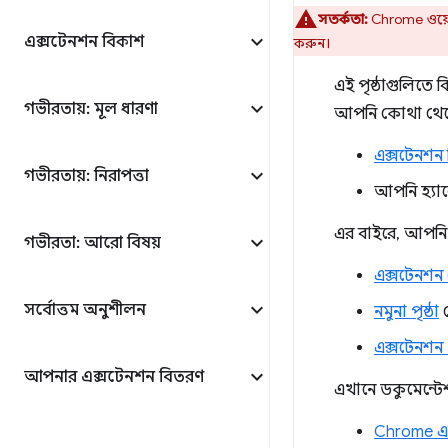
সতর্কতা:
Chrome ওয়েব 
এক্সটেনশন বিকাশ
করুন।
এই পৃষ্ঠাগুলিতে
গভীরতায়: মূল ধারণা
আপনি কোথা থেকে শ
এক্সটেনশন
গভীরতায়: নিরাপত্তা
আপনি হ্যালো
এর বাইরে, আপনি এ
গভীরতা: আরো বিষয়
এক্সটেনশন
সর্বোত্তম অনুশীলন
নমুনা পৃষ্ঠা
থ
এক্সটেনশন F
আপনার এক্সটেনশন বিতরণ
এখানে ডকুমেন্টেশ
Chrome এক