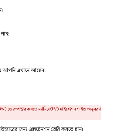
ন৷
 পান:
ি যে আপনি এখানে আছেন!
্ট V3 তে রূপান্তর করতে
ম্যানিফেস্ট V3 মাইগ্রেশন গাইড
অনুসরণ
্রাউজারের জন্য এক্সটেনশন তৈরি করতে চান৷