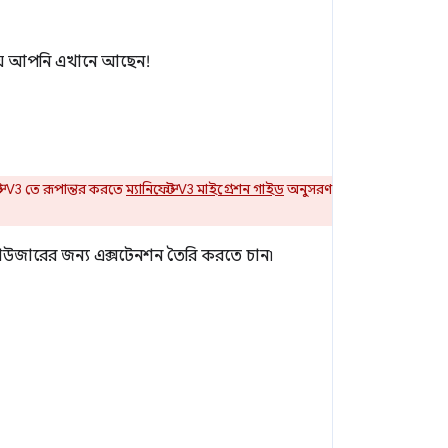
ি যে আপনি এখানে আছেন!
্ট V3 তে রূপান্তর করতে
ম্যানিফেস্ট V3 মাইগ্রেশন গাইড
অনুসরণ
্রাউজারের জন্য এক্সটেনশন তৈরি করতে চান৷