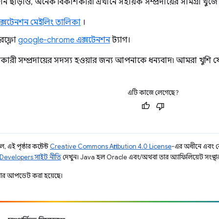
ন ছাড়াও, অনেক বিকাশকারী এখানে সহায়ক সম্প্রদায়ের সামগ্রী খুঁজে
্সটেনশন মেইলিং তালিকা
।
ারফ্লো
google-chrome এক্সটেনশন
ট্যাগ।
কারী সম্প্রদায়ের সদস্য হওয়ার জন্য আপনাকে ধন্যবাদ৷ আমরা খুশ
এটি কাজে লেগেছে?
 এই পৃষ্ঠার কন্টেন্ট
Creative Commons Attribution 4.0 License
-এর অধীনে এবং 
Developers সাইট নীতি
দেখুন। Java হল Oracle এবং/অথবা তার অ্যাফিলিয়েট সংস্থার রেজ
ার আপডেট করা হয়েছে।