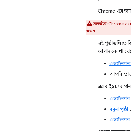
Chrome-এর জন্য 
সতর্কতা:
Chrome ওয়েব 
করুন।
এই পৃষ্ঠাগুলিতে
আপনি কোথা থেকে শ
এক্সটেনশন
আপনি হ্যালো
এর বাইরে, আপনি এ
এক্সটেনশন
নমুনা পৃষ্ঠা
থ
এক্সটেনশন F