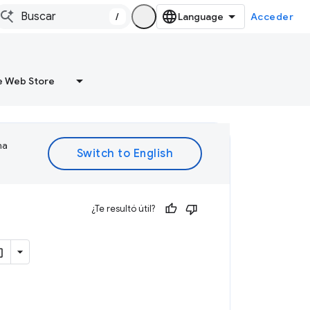
/
Acceder
 Web Store
ma
¿Te resultó útil?