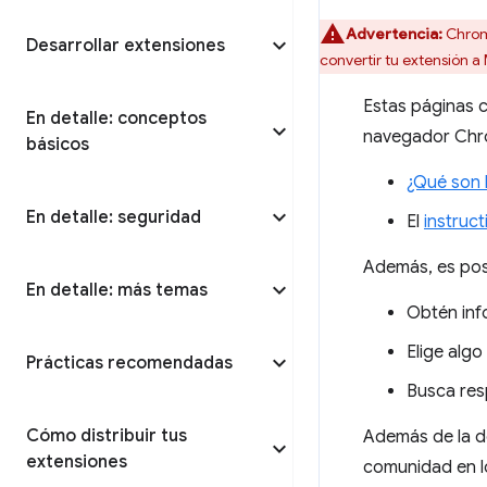
Advertencia:
Chrome
Desarrollar extensiones
convertir tu extensión a
Estas páginas c
En detalle: conceptos
navegador Chro
básicos
¿Qué son 
En detalle: seguridad
El
instruc
Además, es posi
En detalle: más temas
Obtén inf
Elige algo
Prácticas recomendadas
Busca res
Cómo distribuir tus
Además de la d
extensiones
comunidad en lo