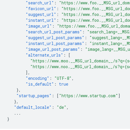
"search_url"
:
"https://www.foo.__MSG_url_dom
"favicon_url"
:
"https://www.foo.__MSG_url_do
"suggest_url"
:
"https://www.foo.__MSG_url_do
"instant_url"
:
"https://www.foo.__MSG_url_do
"image_url"
:
"https://www.foo.__MSG_url_dom
"search_url_post_params"
:
"search_lang=__MSG
"suggest_url_post_params"
:
"suggest_lang=__M
"instant_url_post_params"
:
"instant_lang=__M
"image_url_post_params"
:
"image_lang=__MSG_
"alternate_urls"
:
[
"https://www.moo.__MSG_url_domain__/s?q={s
"https://www.noo.__MSG_url_domain__/s?q={s
],
"encoding"
:
"UTF-8"
,
"is_default"
:
true
},
"startup_pages"
:
[
"https://www.startup.com"
]
},
"default_locale"
:
"de"
,
...
}