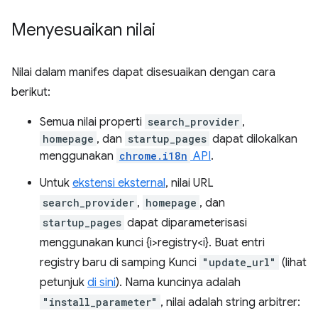
Menyesuaikan nilai
Nilai dalam manifes dapat disesuaikan dengan cara
berikut:
Semua nilai properti
search_provider
,
homepage
, dan
startup_pages
dapat dilokalkan
menggunakan
chrome.i18n
API
.
Untuk
ekstensi eksternal
, nilai URL
search_provider
,
homepage
, dan
startup_pages
dapat diparameterisasi
menggunakan kunci {i>registry<i}. Buat entri
registry baru di samping Kunci
"update_url"
(lihat
petunjuk
di sini
). Nama kuncinya adalah
"install_parameter"
, nilai adalah string arbitrer: