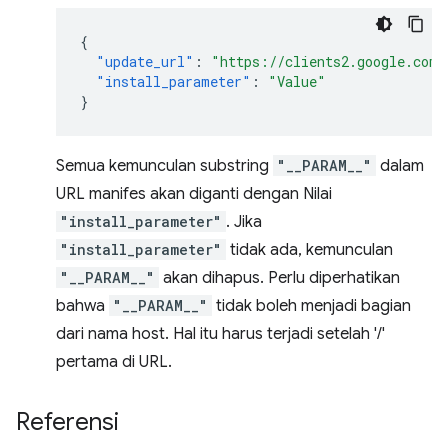
{
"update_url"
:
"https://clients2.google.com/
"install_parameter"
:
"Value"
}
Semua kemunculan substring
"__PARAM__"
dalam
URL manifes akan diganti dengan Nilai
"install_parameter"
. Jika
"install_parameter"
tidak ada, kemunculan
"__PARAM__"
akan dihapus. Perlu diperhatikan
bahwa
"__PARAM__"
tidak boleh menjadi bagian
dari nama host. Hal itu harus terjadi setelah '/'
pertama di URL.
Referensi