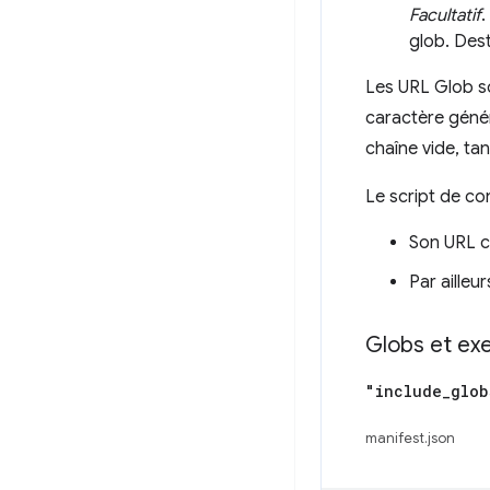
Facultatif
.
glob. Dest
Les URL Glob so
caractère géné
chaîne vide, tan
Le script de co
Son URL c
Par ailleu
Globs et ex
"include
_
glob
manifest.json