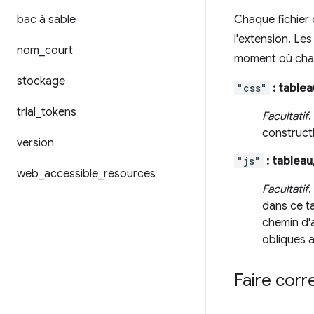
bac à sable
Chaque fichier 
l'extension. Le
nom
_
court
moment où chaqu
stockage
"css"
: tablea
trial
_
tokens
Facultatif
.
construct
version
"js"
: tableau
web
_
accessible
_
resources
Facultatif
.
dans ce ta
chemin d'a
obliques 
Faire cor