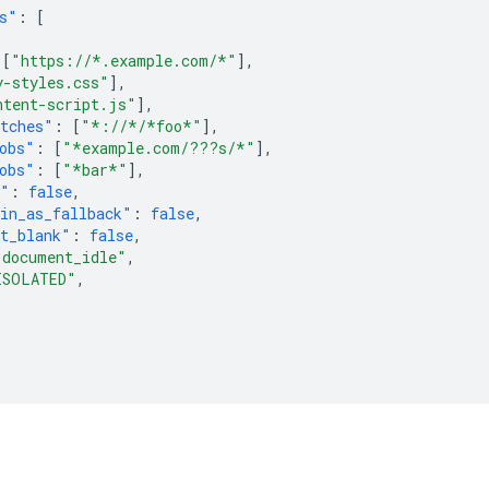
s"
:
[
[
"https://*.example.com/*"
],
y-styles.css"
],
ntent-script.js"
],
tches"
:
[
"*://*/*foo*"
],
obs"
:
[
"*example.com/???s/*"
],
obs"
:
[
"*bar*"
],
s"
:
false
,
in_as_fallback"
:
false
,
t_blank"
:
false
,
"document_idle"
,
ISOLATED"
,