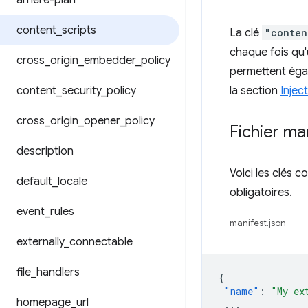
arrière-plan
content
_
scripts
La clé
"conten
chaque fois qu'
cross
_
origin
_
embedder
_
policy
permettent égal
content
_
security
_
policy
la section
Injec
cross
_
origin
_
opener
_
policy
Fichier ma
description
Voici les clés 
default
_
locale
obligatoires.
event
_
rules
manifest.json
externally
_
connectable
file
_
handlers
{
"name"
:
"My ex
homepage
_
url
...