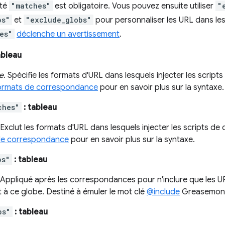
été
"matches"
est obligatoire. Vous pouvez ensuite utiliser
"
bs"
et
"exclude_globs"
pour personnaliser les URL dans les
es"
déclenche un avertissement
.
ableau
e
. Spécifie les formats d'URL dans lesquels injecter les script
ormats de correspondance
pour en savoir plus sur la syntaxe.
ches"
: tableau
 Exclut les formats d'URL dans lesquels injecter les scripts de
de correspondance
pour en savoir plus sur la syntaxe.
bs"
: tableau
 Appliqué après les correspondances pour n'inclure que les 
 à ce globe. Destiné à émuler le mot clé
@include
Greasemon
bs"
: tableau