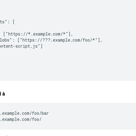
ts": [

 ["https://*.example.com/*"],

lobs": ["https://???.example.com/foo/*"],

ntent-script.js"]

 à
.example.com/foo/bar

.example.com/foo/