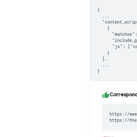
{

  ...

  "content_scrip
    {

      "matches":
      "include_g
      "js": ["co
    }

  ],

  ...

Correspond
https://www
https://the