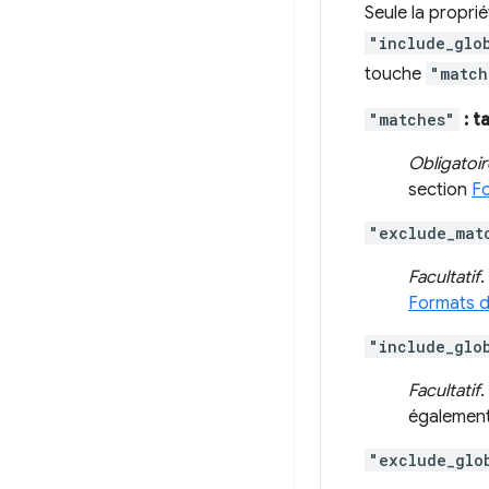
Seule la propri
"include_glo
touche
"match
"matches"
: t
Obligatoir
section
F
"exclude_mat
Facultatif
.
Formats 
"include_glo
Facultatif
.
également
"exclude_glo