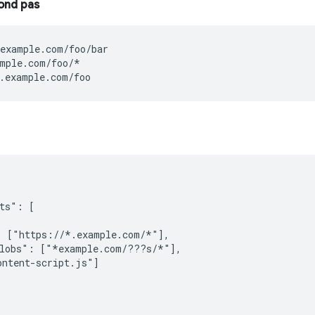
ond pas
example.com/foo/bar

mple.com/foo/*

.example.com/foo
ts": [

 ["https://*.example.com/*"],

lobs": ["*example.com/???s/*"],

ntent-script.js"]
