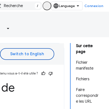
/
Connexion
Sur cette
page
Fichier
manifeste
enu vous a-t-il été utile ?
Fichiers
 de
Faire
correspondr
e les URL