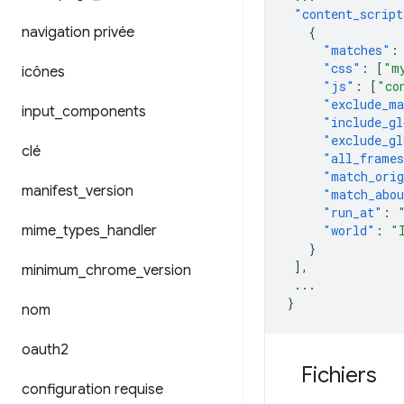
"content_script
navigation privée
{
"matches"
:
"css"
:
[
"m
icônes
"js"
:
[
"co
"exclude_ma
input
_
components
"include_gl
"exclude_gl
clé
"all_frame
"match_orig
manifest
_
version
"match_abou
"run_at"
:
mime
_
types
_
handler
"world"
:
"
}
],
minimum
_
chrome
_
version
...
}
nom
oauth2
Fichiers
configuration requise