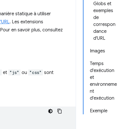
Globs et
exemples
nière statique à utiliser
de
d'URL
. Les extensions
correspon
Pour en savoir plus, consultez
dance
d'URL
Images
Temps
d'exécution
"
et
"js"
ou
"css"
sont
et
environneme
nt
d'exécution
Exemple