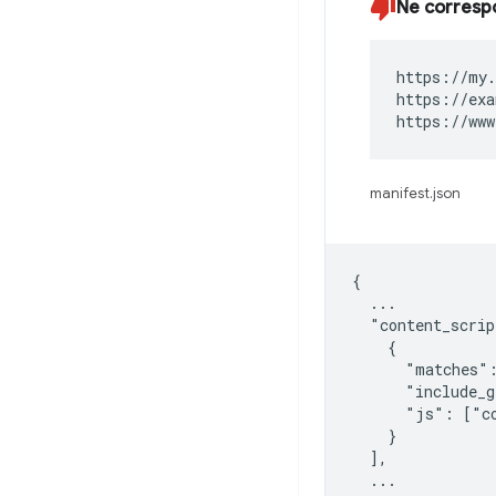
Ne corresp
https://my.
https://exa
https://www
manifest.json
{

  ...

  "content_scrip
    {

      "matches":
      "include_g
      "js": ["co
    }

  ],

  ...
