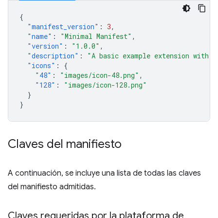
{
"manifest_version"
:
3
,
"name"
:
"Minimal Manifest"
,
"version"
:
"1.0.0"
,
"description"
:
"A basic example extension with o
"icons"
:
{
"48"
:
"images/icon-48.png"
,
"128"
:
"images/icon-128.png"
}
}
Claves del manifiesto
A continuación, se incluye una lista de todas las claves
del manifiesto admitidas.
Claves requeridas por la plataforma de