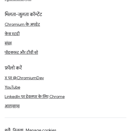
मिलता-जुलता कॉन्टेंट
Chromium के अपडेट
केस स्टडी
संग्रह
पॉडकास्ट और टीवी शो
फ़ॉलो करें
X पर @ChromiumDev
YouTube
LinkedIn पर डेवलपर के लिए Chrome
आरएसएस
शर्तें
निजता
Manage cookies