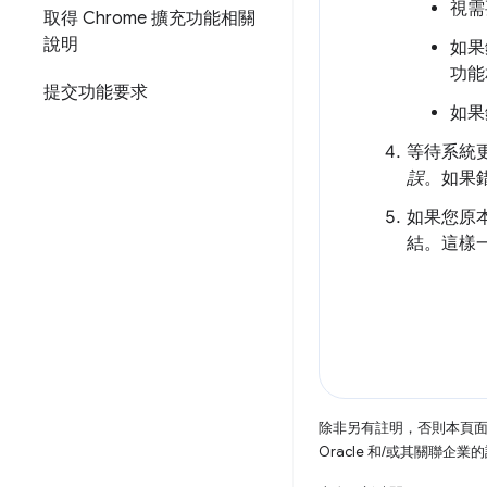
視需
取得 Chrome 擴充功能相關
說明
如果
功能
提交功能要求
如果
等待系統
誤
。如果
如果您原
結。這樣
除非另有註明，否則本頁
Oracle 和/或其關聯企