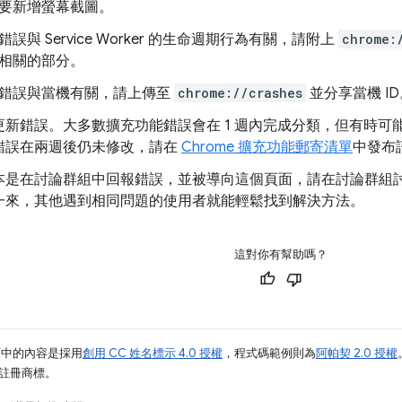
要新增螢幕截圖。
錯誤與 Service Worker 的生命週期行為有關，請附上
chrome:
相關的部分。
錯誤與當機有關，請上傳至
chrome://crashes
並分享當機 ID
更新錯誤。大多數擴充功能錯誤會在 1 週內完成分類，但有時可
錯誤在兩週後仍未修改，請在
Chrome 擴充功能郵寄清單
中發布
本是在討論群組中回報錯誤，並被導向這個頁面，請在討論群組
一來，其他遇到相同問題的使用者就能輕鬆找到解決方法。
這對你有幫助嗎？
面中的內容是採用
創用 CC 姓名標示 4.0 授權
，程式碼範例則為
阿帕契 2.0 授權
業的註冊商標。