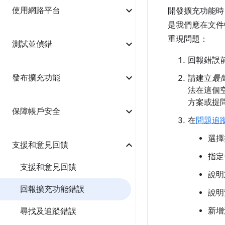
使用網路平台
開發擴充功能時
是我們應在文件
重現問題：
測試並偵錯
回報錯誤
發布擴充功能
請建立
最
法在這個
方案或提
保障帳戶安全
在
問題追
選擇
支援和意見回饋
指定
支援和意見回饋
說明
回報擴充功能錯誤
說明
新增
尋找及追蹤錯誤