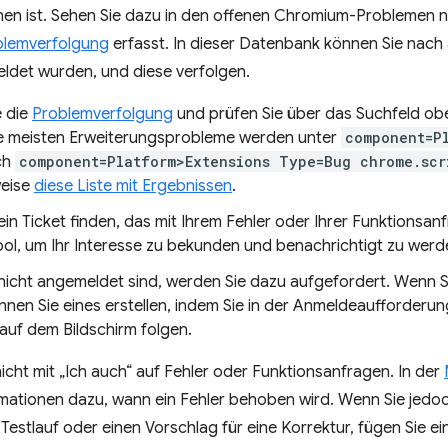
hen ist. Sehen Sie dazu in den offenen Chromium-Problemen n
lemverfolgung
erfasst. In dieser Datenbank können Sie nach 
det wurden, und diese verfolgen.
e die
Problemverfolgung
und prüfen Sie über das Suchfeld ob
e meisten Erweiterungsprobleme werden unter
component=P
ch
component=Platform>Extensions Type=Bug chrome.scr
weise
diese Liste mit Ergebnissen
.
in Ticket finden, das mit Ihrem Fehler oder Ihrer Funktionsanf
ol, um Ihr Interesse zu bekunden und benachrichtigt zu werden
nicht angemeldet sind, werden Sie dazu aufgefordert. Wenn Si
nnen Sie eines erstellen, indem Sie in der Anmeldeaufforderu
auf dem Bildschirm folgen.
icht mit „Ich auch“ auf Fehler oder Funktionsanfragen. In der
rmationen dazu, wann ein Fehler behoben wird. Wenn Sie jedoc
Testlauf oder einen Vorschlag für eine Korrektur, fügen Sie 