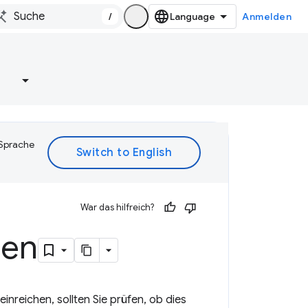
/
Anmelden
e
 Sprache
War das hilfreich?
gen
inreichen, sollten Sie prüfen, ob dies