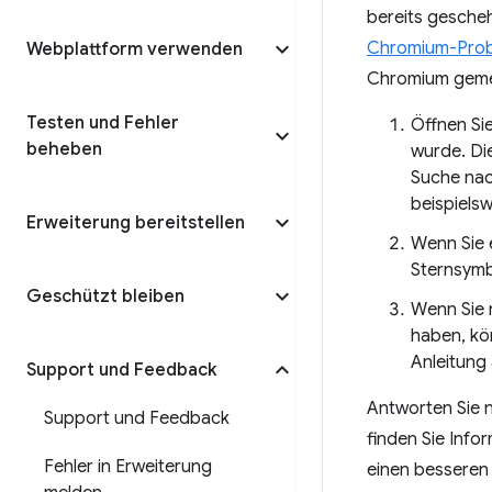
bereits gesche
Chromium-Prob
Webplattform verwenden
Chromium gemel
Testen und Fehler
Öffnen Si
beheben
wurde. Di
Suche na
beispiels
Erweiterung bereitstellen
Wenn Sie e
Sternsymb
Geschützt bleiben
Wenn Sie 
haben, kö
Anleitung 
Support und Feedback
Antworten Sie n
Support und Feedback
finden Sie Info
Fehler in Erweiterung
einen besseren 