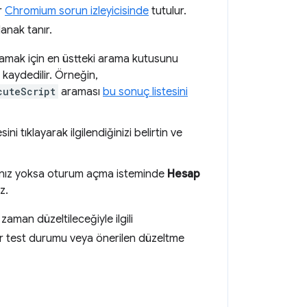
ar
Chromium sorun izleyicisinde
tutulur.
anak tanır.
ulamak için en üstteki arama kutusunu
 kaydedilir. Örneğin,
cuteScript
araması
bu sonuç listesini
i tıklayarak ilgilendiğinizi belirtin ve
bınız yoksa oturum açma isteminde
Hesap
z.
zaman düzeltileceğiyle ilgili
 bir test durumu veya önerilen düzeltme