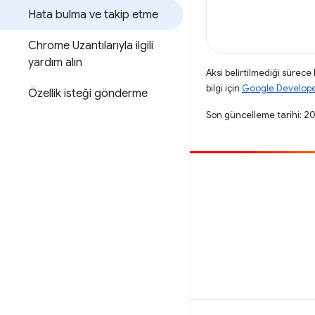
Hata bulma ve takip etme
Chrome Uzantılarıyla ilgili
yardım alın
Aksi belirtilmediği sürece
bilgi için
Google Developers
Özellik isteği gönderme
Son güncelleme tarihi: 2
Katkıda bulun
Hata bildirin
Açık sorunlara bakın