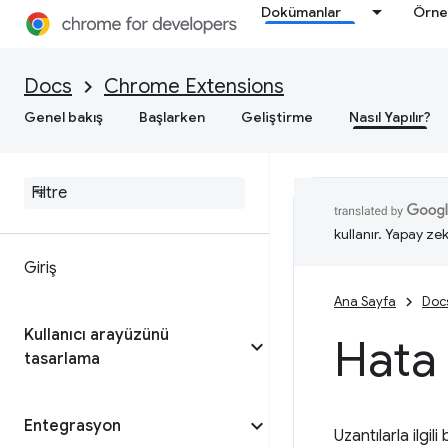
Dokümanlar
Örne
Docs
Chrome Extensions
Genel bakış
Başlarken
Geliştirme
Nasıl Yapılır?
kullanır. Yapay zek
Giriş
Ana Sayfa
Doc
Kullanıcı arayüzünü
Hata
tasarlama
Entegrasyon
Uzantılarla ilgi