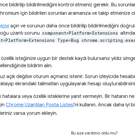
ce bildirilip bildirilmediğini kontrol etmeniz gerekir. Bu sorunl
hromium için bildirilen sorunları aramanıza ve takip etmenize ol
iciyi
açın ve sorunun daha önce bildirilip bildirilmediğini doğr
 Çoğu uzantı sorunu
component=Platform>Extensions
altında
t=Platform>Extensions Type=Bug chrome.scripting.exe
zellik isteğinize uygun bir destek kaydı bulursanız yıldız simgesin
llendiğinde bildirim alın.
z açık değilse oturum açmanız istenir. Sorun izleyicide hesa
 tıklayıp ekrandaki talimatları uygulayarak hesap oluşturabilirsini
 hatalara veya özellik isteklerine yanıt vermeyin. Bir hatanın ne 
çin
Chrome Uzantıları Posta Listesi
'ni kullanın. Ancak daha iyi
ileriniz varsa yorum ekleyin.
Bu size yardımcı oldu mu?