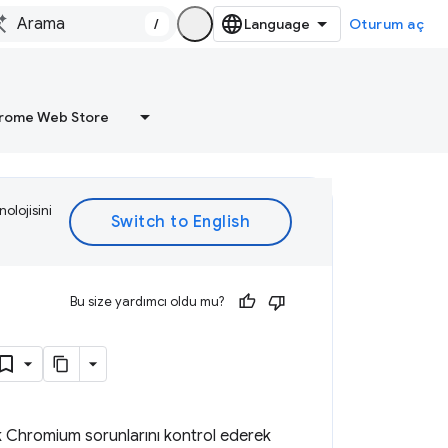
/
Oturum aç
rome Web Store
olojisini
Bu size yardımcı oldu mu?
çık Chromium sorunlarını kontrol ederek