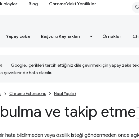
k olaylar
Blog
Chrome'daki Yenilikler
Yapay zeka
Başvuru Kaynakları
Örnekler
Ch
Google, içerikleri tercih ettiğiniz dile çevirmek için yapay zeka tekn
a çevirilerinde hata olabilir.
s
Chrome Extensions
Nasıl Yapılır?
 bulma ve takip etme
li bir hata bildirmeden veya özellik isteği göndermeden önce a