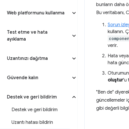
bunların daha ön
Bu veritabanı, C
Web platformunu kullanma
Sorun izley
kullanın.
Test etme ve hata
componen
ayıklama
verir.
Hata veya ö
Uzantınızı dağıtma
hata günce
Oturumunu
Güvende kalın
oluştur
'u
"Ben de" diyerek
Destek ve geri bildirim
güncellemeler i
gibi değerli bilg
Destek ve geri bildirim
Uzantı hatası bildirin