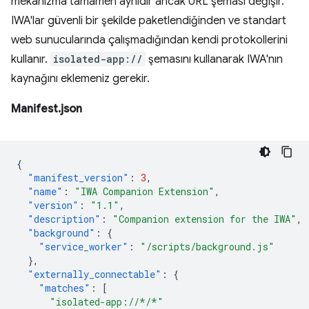
mekanizma tamamen aynıdır ancak URL şeması değişir.
IWA'lar güvenli bir şekilde paketlendiğinden ve standart
web sunucularında çalışmadığından kendi protokollerini
kullanır.
isolated-app://
şemasını kullanarak IWA'nın
kaynağını eklemeniz gerekir.
Manifest.json
{
"manifest_version"
:
3
,
"name"
:
"IWA Companion Extension"
,
"version"
:
"1.1"
,
"description"
:
"Companion extension for the IWA"
,
"background"
:
{
"service_worker"
:
"/scripts/background.js"
},
"externally_connectable"
:
{
"matches"
:
[
"isolated-app://*/*"