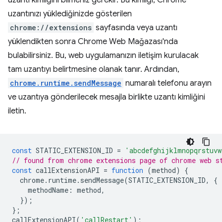
uzantı kimliğini bilmeniz gerekir. Bu kimliği, Chrome
uzantınızı yüklediğinizde gösterilen
chrome://extensions
sayfasında veya uzantı
yüklendikten sonra Chrome Web Mağazası'nda
bulabilirsiniz. Bu, web uygulamanızın iletişim kurulacak
tam uzantıyı belirtmesine olanak tanır. Ardından,
chrome.runtime.sendMessage
⁠⁠ numaralı telefonu arayın
ve uzantıya gönderilecek mesajla birlikte uzantı kimliğini
iletin.
const
STATIC_EXTENSION_ID
=
'abcdefghijklmnopqrstuvw
// found from chrome extensions page of chrome web s
const
callExtensionAPI
=
function
(
method
)
{
chrome
.
runtime
.
sendMessage
(
STATIC_EXTENSION_ID
,
{
methodName
:
method
,
});
};
callExtensionAPI
(
'callRestart'
);