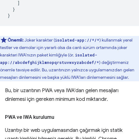
]
}
}
Önemli:
Joker karakter (
) kullanmak yerel
isolated-app://*/*
testler ve demolar için yararlı olsa da canlı sürüm ortamında joker
karakteri IWA'nızın paket kimliğiyle (ör.
isolated-
) değiştirmeniz
app://abcdefghijklmnopqrstuvwxyzabcdef/*
önemle tavsiye edilir. Bu, uzantınızın yalnızca uygulamanızdan gelen
mesajları dinlemesini ve başka yüklü IWA'ları dinlememesini sağlar.
Bu, bir uzantının PWA veya IWA'dan gelen mesajları
dinlemesi için gereken minimum kod miktarıdır.
PWA ve IWA kurulumu
Uzantıyı bir web uygulamasından çağırmak için statik