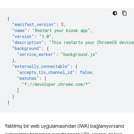
{
"manifest_version"
:
3
,
"name"
:
"Restart your kiosk app"
,
"version"
:
"1.0"
,
"description"
:
"This restarts your ChromeOS device
"background"
:
{
"service_worker"
:
"background.js"
},
"externally_connectable"
:
{
"accepts_tls_channel_id"
:
false
,
"matches"
:
[
"*://developer.chrome.com/*"
]
}
}
Yalıtılmış bir web uygulamasından (IWA) bağlanıyorsanız