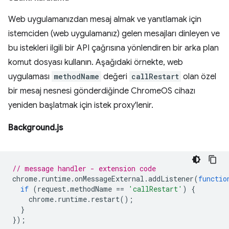
Web uygulamanızdan mesaj almak ve yanıtlamak için
istemciden (web uygulamanız) gelen mesajları dinleyen ve
bu istekleri ilgili bir API çağrısına yönlendiren bir arka plan
komut dosyası kullanın. Aşağıdaki örnekte, web
uygulaması
methodName
değeri
callRestart
olan özel
bir mesaj nesnesi gönderdiğinde ChromeOS cihazı
yeniden başlatmak için istek proxy'lenir.
Background.js
// message handler - extension code
chrome
.
runtime
.
onMessageExternal
.
addListener
(
functio
if
(
request
.
methodName
==
'callRestart'
)
{
chrome
.
runtime
.
restart
();
}
});