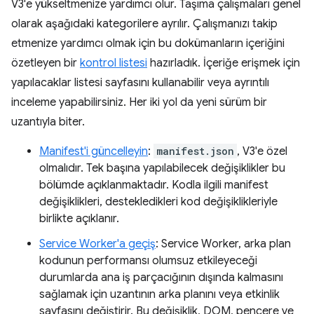
V3'e yükseltmenize yardımcı olur. Taşıma çalışmaları genel
olarak aşağıdaki kategorilere ayrılır. Çalışmanızı takip
etmenize yardımcı olmak için bu dokümanların içeriğini
özetleyen bir
kontrol listesi
hazırladık. İçeriğe erişmek için
yapılacaklar listesi sayfasını kullanabilir veya ayrıntılı
inceleme yapabilirsiniz. Her iki yol da yeni sürüm bir
uzantıyla biter.
Manifest'i güncelleyin
:
manifest.json
, V3'e özel
olmalıdır. Tek başına yapılabilecek değişiklikler bu
bölümde açıklanmaktadır. Kodla ilgili manifest
değişiklikleri, destekledikleri kod değişiklikleriyle
birlikte açıklanır.
Service Worker'a geçiş
: Service Worker, arka plan
kodunun performansı olumsuz etkileyeceği
durumlarda ana iş parçacığının dışında kalmasını
sağlamak için uzantının arka planını veya etkinlik
sayfasını değiştirir. Bu değişiklik, DOM, pencere ve