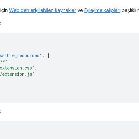
 için
Web'den erişilebilen kaynaklar
ve
Eşleşme kalıpları
başlıklı 
2
ssible_resources"
:
[
s/*"
,
extension.css"
,
/extension.js"
3