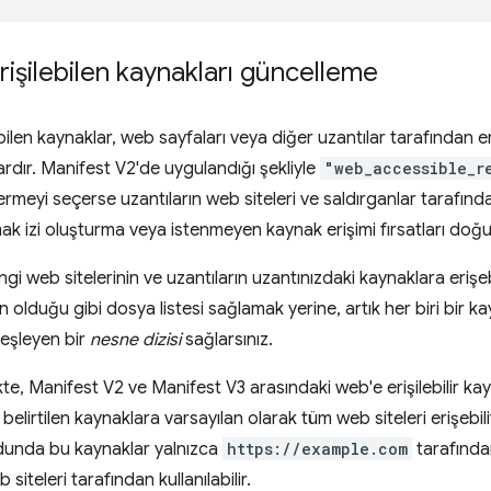
işilebilen kaynakları güncelleme
ilen kaynaklar, web sayfaları veya diğer uzantılar tarafından eri
rdır. Manifest V2'de uygulandığı şekliyle
"web_accessible_r
rmeyi seçerse uzantıların web siteleri ve saldırganlar tarafından
k izi oluşturma veya istenmeyen kaynak erişimi fırsatları doğ
gi web sitelerinin ve uzantıların uzantınızdaki kaynaklara erişeb
n olduğu gibi dosya listesi sağlamak yerine, artık her biri bir 
e eşleyen bir
nesne dizisi
sağlarsınız.
e, Manifest V2 ve Manifest V3 arasındaki web'e erişilebilir kayn
belirtilen kaynaklara varsayılan olarak tüm web siteleri erişebi
dunda bu kaynaklar yalnızca
https://example.com
tarafından 
siteleri tarafından kullanılabilir.