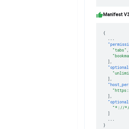
Manifest V
{
...
"permiss
"tabs"
,
"bookma
],
"optional
"unlimi
],
"host_per
"https:
],
"optional
"*://*
]
...
}