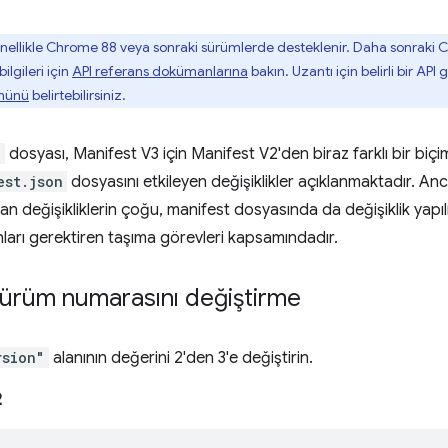
nellikle Chrome 88 veya sonraki sürümlerde desteklenir. Daha sonraki
bilgileri için
API referans dokümanlarına
bakın. Uzantı için belirli bir AP
münü
belirtebilirsiniz.
n
dosyası, Manifest V3 için Manifest V2'den biraz farklı bir biçi
est.json
dosyasını etkileyen değişiklikler açıklanmaktadır. A
an değişikliklerin çoğu, manifest dosyasında da değişiklik yapıl
unları gerektiren taşıma görevleri kapsamındadır.
sürüm numarasını değiştirme
rsion"
alanının değerini 2'den 3'e değiştirin.
2