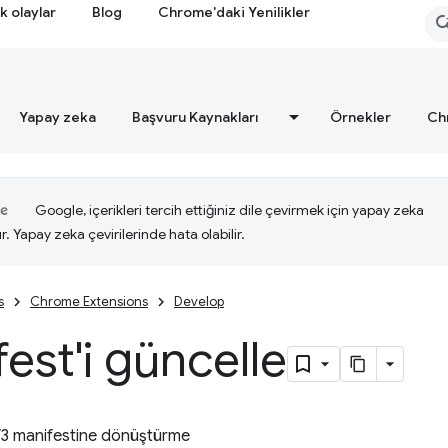
k olaylar
Blog
Chrome'daki Yenilikler
Yapay zeka
Başvuru Kaynakları
Örnekler
Ch
Google, içerikleri tercih ettiğiniz dile çevirmek için yapay zeka
ır. Yapay zeka çevirilerinde hata olabilir.
s
Chrome Extensions
Develop
est'i güncelle
V3 manifestine dönüştürme