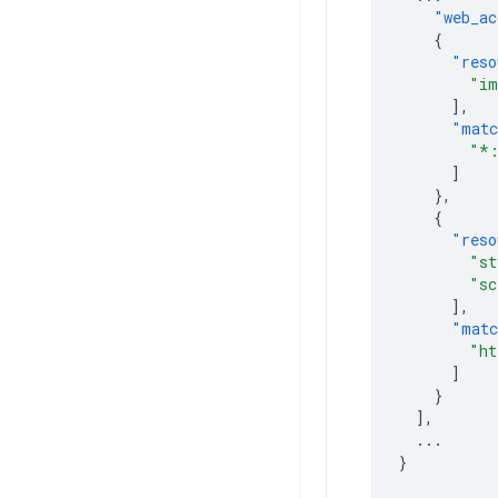
"web_ac
{
"reso
"im
],
"matc
"*:
]
},
{
"reso
"st
"sc
],
"matc
"ht
]
}
],
...
}