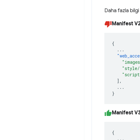
Daha fazla bilgi
Manifest V
{
...
"web_acce
"image
"style/
"script
],
...
}
Manifest V
{
...