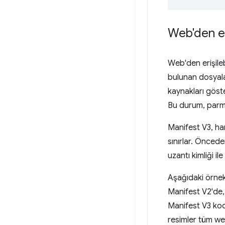
Web'den er
Web'den erişileb
bulunan dosyala
kaynakları göste
Bu durum, parma
Manifest V3, han
sınırlar. Öncede
uzantı kimliği il
Aşağıdaki örnekt
Manifest V2'de, 
Manifest V3 ko
resimler tüm web 