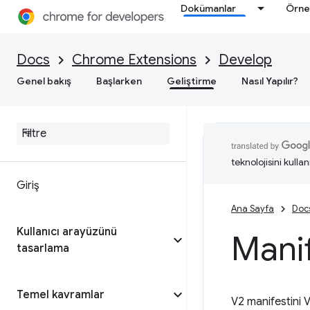
Dokümanlar
Örne
Docs
Chrome Extensions
Develop
Genel bakış
Başlarken
Geliştirme
Nasıl Yapılır?
teknolojisini kullan
Giriş
Ana Sayfa
Doc
Kullanıcı arayüzünü
Manif
tasarlama
Temel kavramlar
V2 manifestini 