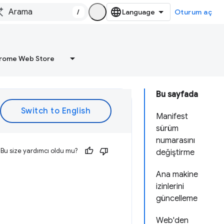
/
Oturum aç
rome Web Store
Bu sayfada
Manifest
sürüm
numarasını
Bu size yardımcı oldu mu?
değiştirme
Ana makine
izinlerini
güncelleme
Web'den