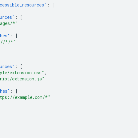
cessible_resources"
:
[
urces"
:
[
ages/*"
hes"
:
[
//*/*"
urces"
:
[
yle/extension.css"
,
ript/extension.js"
hes"
:
[
tps://example.com/*"