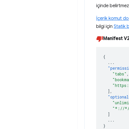
içinde belirtmez
İçerik komut do
bilgi için
Statik 
Manifest V
{
...
"permiss
"tabs"
,
"bookma
"https:
],
"optional
"unlimi
"*://*
]
...
}