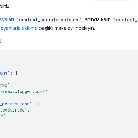
siniz.
syaları
"content_scripts.matches"
altında kalır.
"content_
beyanlarla ekleme
başlıklı makaleyi inceleyin.
2
ions"
:
[
rks"
,
//www.blogger.com/"
_permissions"
:
[
tedStorage"
,
/*"