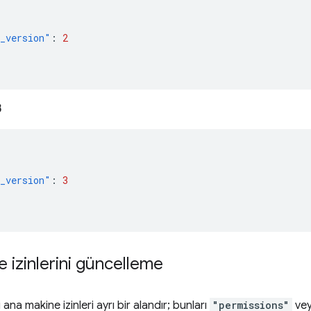
_version"
:
2
3
_version"
:
3
 izinlerini güncelleme
 ana makine izinleri ayrı bir alandır; bunları
"permissions"
ve