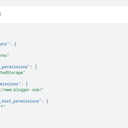
3
ions"
:
[
rks"
_permissions"
:
[
tedStorage"
missions"
:
[
//www.blogger.com/"
_host_permissions"
:
[
/*"