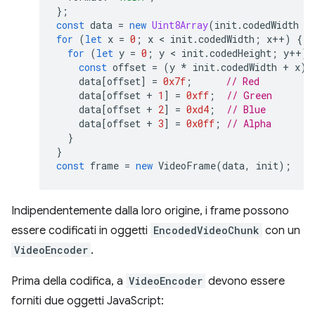
};
const
data
=
new
Uint8Array
(
init
.
codedWidth
*
for
(
let
x
=
0
;
x
 < 
init
.
codedWidth
;
x
++
)
{
for
(
let
y
=
0
;
y
 < 
init
.
codedHeight
;
y
++
)
const
offset
=
(
y
*
init
.
codedWidth
+
x
)
data
[
offset
]
=
0x7f
;
// Red
data
[
offset
+
1
]
=
0xff
;
// Green
data
[
offset
+
2
]
=
0xd4
;
// Blue
data
[
offset
+
3
]
=
0x0ff
;
// Alpha
}
}
const
frame
=
new
VideoFrame
(
data
,
init
);
Indipendentemente dalla loro origine, i frame possono
essere codificati in oggetti
EncodedVideoChunk
con un
VideoEncoder
.
Prima della codifica, a
VideoEncoder
devono essere
forniti due oggetti JavaScript: