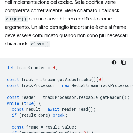
nell'implementazione del codec. Se la codifica viene
completata correttamente, viene chiamato il callback
output()
con un nuovo blocco codificato come
argomento. Un altro dettaglio importante è che ai frame
deve essere comunicato quando non sono più necessari
chiamando
close()
.
let
frameCounter
=
0
;
const
track
=
stream
.
getVideoTracks
()[
0
];
const
trackProcessor
=
new
MediaStreamTrackProcessor
const
reader
=
trackProcessor
.
readable
.
getReader
();
while
(
true
)
{
const
result
=
await
reader
.
read
();
if
(
result
.
done
)
break
;
const
frame
=
result
.
value
;
if
(
encoder
.
encodeQueueSize
 > 
2
)
{