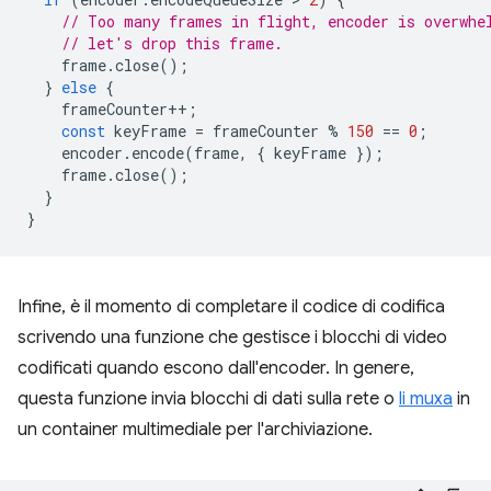
// Too many frames in flight, encoder is overwhe
// let's drop this frame.
frame
.
close
();
}
else
{
frameCounter
++
;
const
keyFrame
=
frameCounter
%
150
==
0
;
encoder
.
encode
(
frame
,
{
keyFrame
});
frame
.
close
();
}
}
Infine, è il momento di completare il codice di codifica
scrivendo una funzione che gestisce i blocchi di video
codificati quando escono dall'encoder. In genere,
questa funzione invia blocchi di dati sulla rete o
li muxa
in
un container multimediale per l'archiviazione.