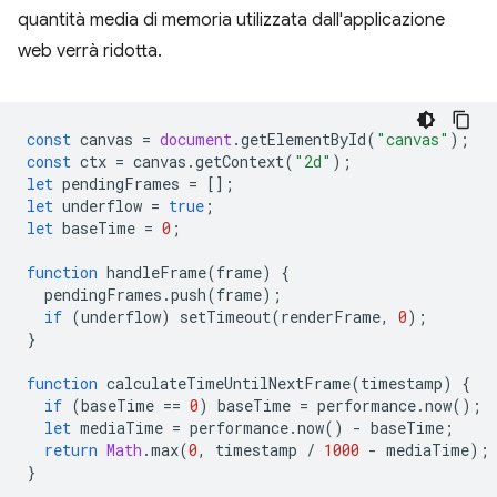
quantità media di memoria utilizzata dall'applicazione
web verrà ridotta.
const
canvas
=
document
.
getElementById
(
"canvas"
);
const
ctx
=
canvas
.
getContext
(
"2d"
);
let
pendingFrames
=
[];
let
underflow
=
true
;
let
baseTime
=
0
;
function
handleFrame
(
frame
)
{
pendingFrames
.
push
(
frame
);
if
(
underflow
)
setTimeout
(
renderFrame
,
0
);
}
function
calculateTimeUntilNextFrame
(
timestamp
)
{
if
(
baseTime
==
0
)
baseTime
=
performance
.
now
();
let
mediaTime
=
performance
.
now
()
-
baseTime
;
return
Math
.
max
(
0
,
timestamp
/
1000
-
mediaTime
);
}