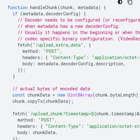
function
handleChunk
(
chunk
,
metadata
)
{
if
(
metadata
.
decoderConfig
)
{
// Decoder needs to be configured (or reconfigur
// when metadata has a new decoderConfig.
// Usually it happens in the beginning or when th
// codec specific binary configuration. (VideoDe
fetch
(
"/upload_extra_data"
,
{
method
:
"POST"
,
headers
:
{
"Content-Type"
:
"application/octet-
body
:
metadata
.
decoderConfig
.
description
,
});
}
// actual bytes of encoded data
const
chunkData
=
new
Uint8Array
(
chunk
.
byteLength
)
chunk
.
copyTo
(
chunkData
);
fetch
(
`/upload_chunk?timestamp=
${
chunk
.
timestamp
}
&
method
:
"POST"
,
headers
:
{
"Content-Type"
:
"application/octet-st
body
:
chunkData
,
});