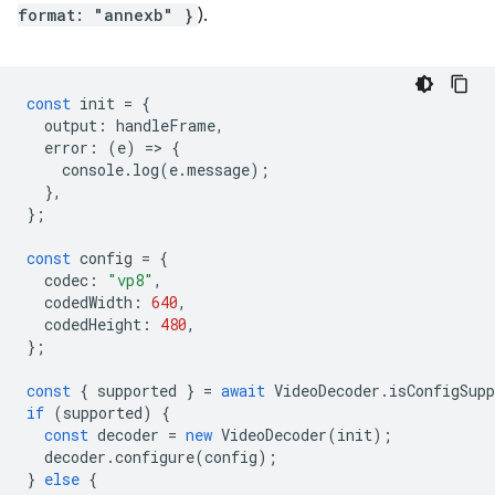
format: "annexb" }
).
const
init
=
{
output
:
handleFrame
,
error
:
(
e
)
=
>
{
console
.
log
(
e
.
message
);
},
};
const
config
=
{
codec
:
"vp8"
,
codedWidth
:
640
,
codedHeight
:
480
,
};
const
{
supported
}
=
await
VideoDecoder
.
isConfigSupp
if
(
supported
)
{
const
decoder
=
new
VideoDecoder
(
init
);
decoder
.
configure
(
config
);
}
else
{