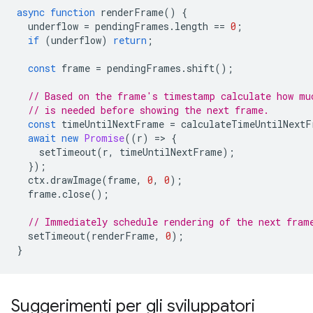
async
function
renderFrame
()
{
underflow
=
pendingFrames
.
length
==
0
;
if
(
underflow
)
return
;
const
frame
=
pendingFrames
.
shift
();
// Based on the frame's timestamp calculate how mu
// is needed before showing the next frame.
const
timeUntilNextFrame
=
calculateTimeUntilNextF
await
new
Promise
((
r
)
=
>
{
setTimeout
(
r
,
timeUntilNextFrame
);
});
ctx
.
drawImage
(
frame
,
0
,
0
);
frame
.
close
();
// Immediately schedule rendering of the next fram
setTimeout
(
renderFrame
,
0
);
}
Suggerimenti per gli sviluppatori