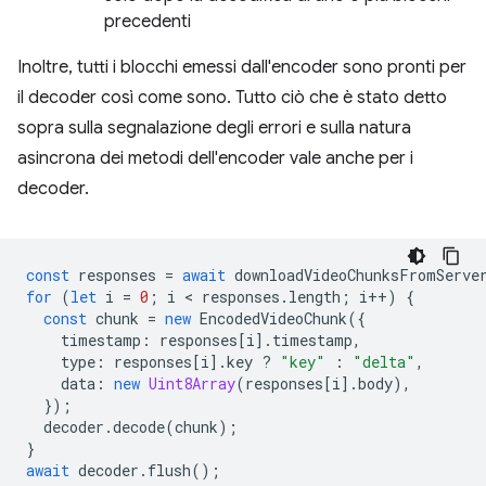
precedenti
Inoltre, tutti i blocchi emessi dall'encoder sono pronti per
il decoder così come sono. Tutto ciò che è stato detto
sopra sulla segnalazione degli errori e sulla natura
asincrona dei metodi dell'encoder vale anche per i
decoder.
const
responses
=
await
downloadVideoChunksFromServe
for
(
let
i
=
0
;
i
 < 
responses
.
length
;
i
++
)
{
const
chunk
=
new
EncodedVideoChunk
({
timestamp
:
responses
[
i
].
timestamp
,
type
:
responses
[
i
].
key
?
"key"
:
"delta"
,
data
:
new
Uint8Array
(
responses
[
i
].
body
),
});
decoder
.
decode
(
chunk
);
}
await
decoder
.
flush
();