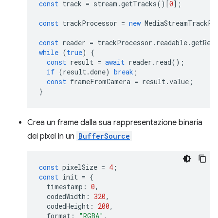
const
track
=
stream
.
getTracks
()[
0
];
const
trackProcessor
=
new
MediaStreamTrackPr
const
reader
=
trackProcessor
.
readable
.
getRea
while
(
true
)
{
const
result
=
await
reader
.
read
();
if
(
result
.
done
)
break
;
const
frameFromCamera
=
result
.
value
;
}
Crea un frame dalla sua rappresentazione binaria
dei pixel in un
BufferSource
const
pixelSize
=
4
;
const
init
=
{
timestamp
:
0
,
codedWidth
:
320
,
codedHeight
:
200
,
format
:
"RGBA"
,