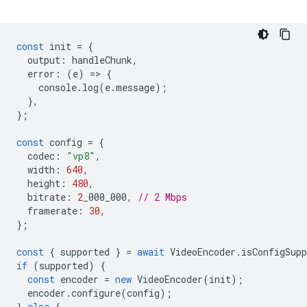
const
init
=
{
output
:
handleChunk
,
error
:
(
e
)
=
>
{
console
.
log
(
e
.
message
);
},
};
const
config
=
{
codec
:
"vp8"
,
width
:
640
,
height
:
480
,
bitrate
:
2
_000_000
,
// 2 Mbps
framerate
:
30
,
};
const
{
supported
}
=
await
VideoEncoder
.
isConfigSupp
if
(
supported
)
{
const
encoder
=
new
VideoEncoder
(
init
);
encoder
.
configure
(
config
);
}
else
{