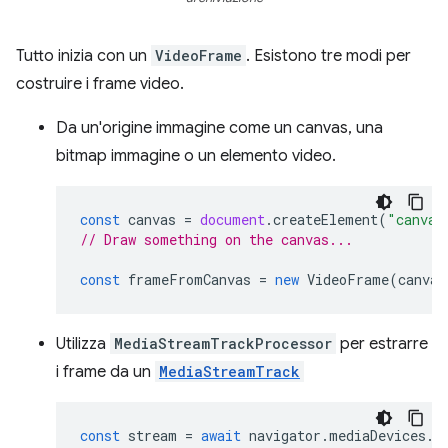
Tutto inizia con un
VideoFrame
. Esistono tre modi per
costruire i frame video.
Da un'origine immagine come un canvas, una
bitmap immagine o un elemento video.
const
canvas
=
document
.
createElement
(
"canvas
// Draw something on the canvas...
const
frameFromCanvas
=
new
VideoFrame
(
canvas
Utilizza
MediaStreamTrackProcessor
per estrarre
i frame da un
MediaStreamTrack
const
stream
=
await
navigator
.
mediaDevices
.
g