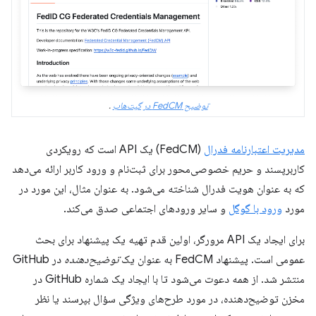
توضیح FedCM در گیت‌هاب
.
مدیریت اعتبارنامه فدرال
(FedCM) یک API است که رویکردی
کاربرپسند و حریم خصوصی‌محور برای ثبت‌نام و ورود کاربر ارائه می‌دهد
که به عنوان هویت فدرال شناخته می‌شود. به عنوان مثال، این مورد در
مورد
ورود با گوگل
و سایر ورودهای اجتماعی صدق می‌کند.
برای ایجاد یک API مرورگر، اولین قدم تهیه یک پیشنهاد برای بحث
عمومی است. پیشنهاد FedCM به عنوان یک
توضیح‌دهنده
در GitHub
منتشر شد. از همه دعوت می‌شود تا با ایجاد یک شماره GitHub در
مخزن توضیح‌دهنده، در مورد طرح‌های ویژگی سؤال بپرسند یا نظر