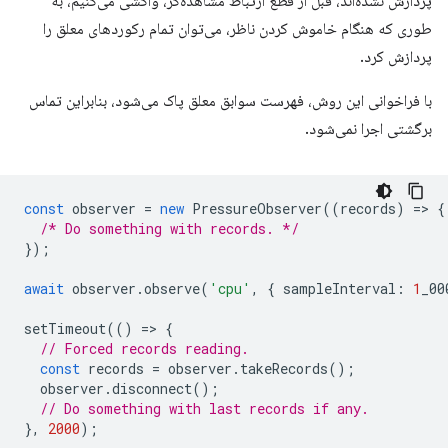
پردازش نشده‌اند، قبل از قطع ارتباط مشاهده‌گر، واکشی می‌کنیم، به
طوری که هنگام خاموش کردن ناظر، می‌توان تمام رکوردهای معلق را
پردازش کرد.
با فراخوانی این روش، فهرست سوابق معلق پاک می‌شود، بنابراین تماس
برگشتی اجرا نمی‌شود.
const
observer
=
new
PressureObserver
((
records
)
=
>
{
/* Do something with records. */
});
await
observer
.
observe
(
'cpu'
,
{
sampleInterval
:
1
_00
setTimeout
(()
=
>
{
// Forced records reading.
const
records
=
observer
.
takeRecords
();
observer
.
disconnect
();
// Do something with last records if any.
},
2000
);