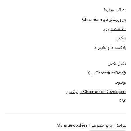
مطالب مرتبط
به‌روزرسانی‌های Chromium
مطالعات موردی
بایگانی
پادکست ها و نمایش ها
دنبال کردن
@ChromiumDev در X
یوتیوب
Chrome for Developers در لینکدین
RSS
شرایط
حریم خصوصی
Manage cookies