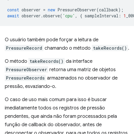
const
observer
=
new
PressureObserver
(
callback
);
await
observer
.
observe
(
'cpu'
,
{
sampleInterval
:
1
_00
O usuário também pode forçar a leitura de
PressureRecord
chamando o método
takeRecords()
.
O método
takeRecords()
da interface
PressureObserver
retorna uma matriz de objetos
PressureRecords
armazenados no observador de
pressão, esvaziando-o.
O caso de uso mais comum para isso é buscar
imediatamente todos os registros de pressão
pendentes, que ainda não foram processados pela
função de callback do observador, antes de
desconectar o observador, para que todos os registros