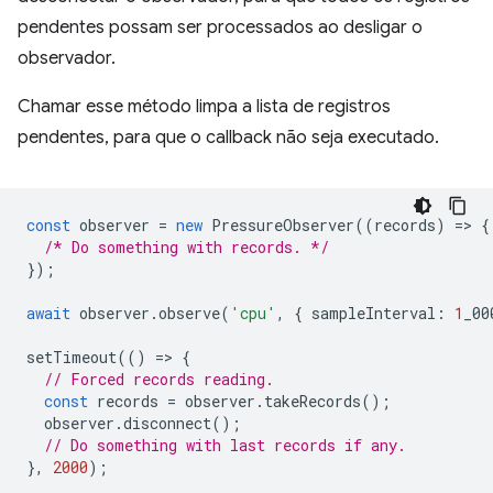
pendentes possam ser processados ao desligar o
observador.
Chamar esse método limpa a lista de registros
pendentes, para que o callback não seja executado.
const
observer
=
new
PressureObserver
((
records
)
=
>
{
/* Do something with records. */
});
await
observer
.
observe
(
'cpu'
,
{
sampleInterval
:
1
_00
setTimeout
(()
=
>
{
// Forced records reading.
const
records
=
observer
.
takeRecords
();
observer
.
disconnect
();
// Do something with last records if any.
},
2000
);