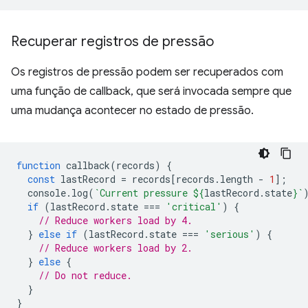
Recuperar registros de pressão
Os registros de pressão podem ser recuperados com
uma função de callback, que será invocada sempre que
uma mudança acontecer no estado de pressão.
function
callback
(
records
)
{
const
lastRecord
=
records
[
records
.
length
-
1
];
console
.
log
(
`Current pressure 
${
lastRecord
.
state
}
`
if
(
lastRecord
.
state
===
'critical'
)
{
// Reduce workers load by 4.
}
else
if
(
lastRecord
.
state
===
'serious'
)
{
// Reduce workers load by 2.
}
else
{
// Do not reduce.
}
}