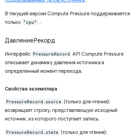
поддерживаемых типов источника
.
В текущей версии Compute Pressure поддерживается
только
"cpu"
.
ДавлениеРекорд
Интерфейс
PressureRecord
API Compute Pressure
описывает динамику давления источника в
определенный момент перехода.
Свойства экземпляра
PressureRecord.source
(только для чтения):
возвращает строку, представляющую исходный
источник, из которого поступает запись.
PressureRecord.state
(только для чтения):