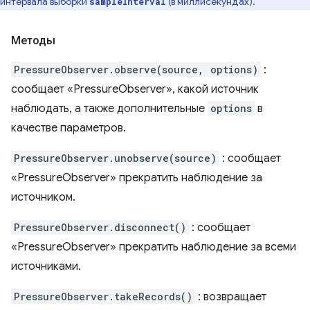
интервала выборки
(в миллисекундах).
sampleInterval
Методы
PressureObserver.observe(source, options)
:
сообщает «PressureObserver», какой источник
наблюдать, а также дополнительные
options
в
качестве параметров.
PressureObserver.unobserve(source)
: сообщает
«PressureObserver» прекратить наблюдение за
источником.
PressureObserver.disconnect()
: сообщает
«PressureObserver» прекратить наблюдение за всеми
источниками.
PressureObserver.takeRecords()
: возвращает