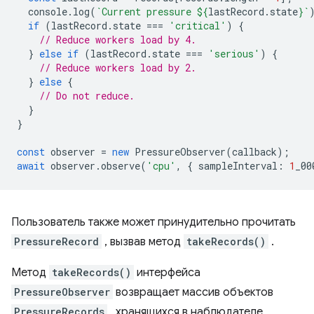
console
.
log
(
`Current pressure 
${
lastRecord
.
state
}
`
if
(
lastRecord
.
state
===
'critical'
)
{
// Reduce workers load by 4.
}
else
if
(
lastRecord
.
state
===
'serious'
)
{
// Reduce workers load by 2.
}
else
{
// Do not reduce.
}
}
const
observer
=
new
PressureObserver
(
callback
);
await
observer
.
observe
(
'cpu'
,
{
sampleInterval
:
1
_00
Пользователь также может принудительно прочитать
PressureRecord
, вызвав метод
takeRecords()
.
Метод
takeRecords()
интерфейса
PressureObserver
возвращает массив объектов
PressureRecords
, хранящихся в наблюдателе