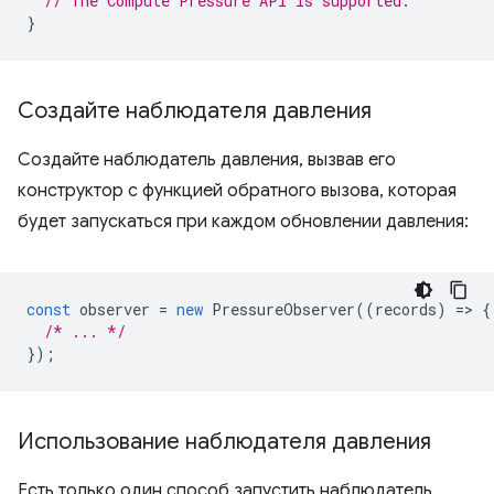
// The Compute Pressure API is supported.
}
Создайте наблюдателя давления
Создайте наблюдатель давления, вызвав его
конструктор с функцией обратного вызова, которая
будет запускаться при каждом обновлении давления:
const
observer
=
new
PressureObserver
((
records
)
=
>
{
/* ... */
});
Использование наблюдателя давления
Есть только один способ запустить наблюдатель