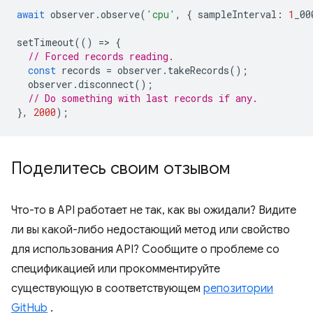
await
observer
.
observe
(
'cpu'
,
{
sampleInterval
:
1
_00
setTimeout
(()
=
>
{
// Forced records reading.
const
records
=
observer
.
takeRecords
();
observer
.
disconnect
();
// Do something with last records if any.
},
2000
);
Поделитесь своим отзывом
Что-то в API работает не так, как вы ожидали? Видите
ли вы какой-либо недостающий метод или свойство
для использования API? Сообщите о проблеме со
спецификацией или прокомментируйте
существующую в соответствующем
репозитории
GitHub
.