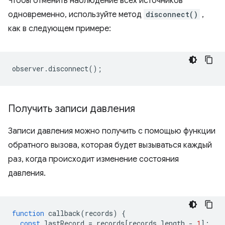
Чтобы отменить наблюдение всех источников
одновременно, используйте метод
disconnect()
,
как в следующем примере:
observer
.
disconnect
();
Получить записи давления
Записи давления можно получить с помощью функции
обратного вызова, которая будет вызываться каждый
раз, когда происходит изменение состояния
давления.
function
callback
(
records
)
{
const
lastRecord
=
records
[
records
.
length
-
1
];