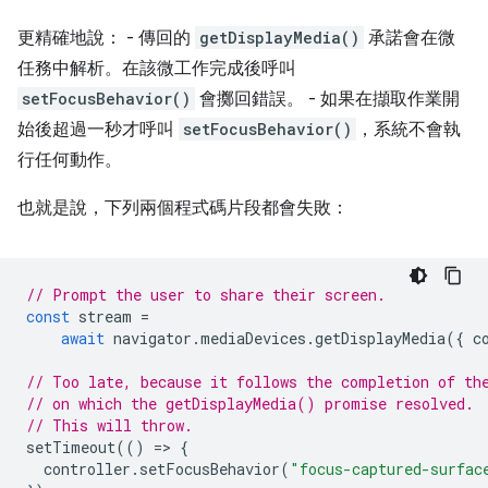
更精確地說： - 傳回的
getDisplayMedia()
承諾會在微
任務中解析。在該微工作完成後呼叫
setFocusBehavior()
會擲回錯誤。 - 如果在擷取作業開
始後超過一秒才呼叫
setFocusBehavior()
，系統不會執
行任何動作。
也就是說，下列兩個程式碼片段都會失敗：
// Prompt the user to share their screen.
const
stream
=
await
navigator
.
mediaDevices
.
getDisplayMedia
({
c
// Too late, because it follows the completion of th
// on which the getDisplayMedia() promise resolved.
// This will throw.
setTimeout
(()
=
>
{
controller
.
setFocusBehavior
(
"focus-captured-surfac