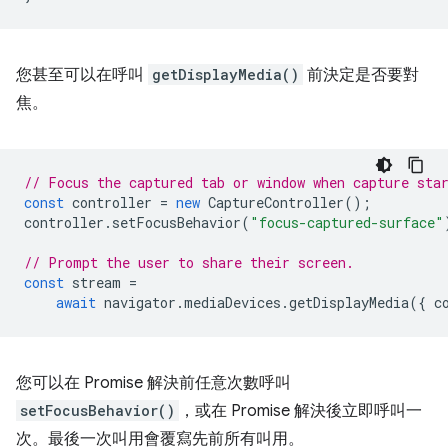
您甚至可以在呼叫
getDisplayMedia()
前決定是否要對
焦。
// Focus the captured tab or window when capture sta
const
controller
=
new
CaptureController
();
controller
.
setFocusBehavior
(
"focus-captured-surface"
// Prompt the user to share their screen.
const
stream
=
await
navigator
.
mediaDevices
.
getDisplayMedia
({
c
您可以在 Promise 解決前任意次數呼叫
setFocusBehavior()
，或在 Promise 解決後立即呼叫一
次。最後一次叫用會覆寫先前所有叫用。