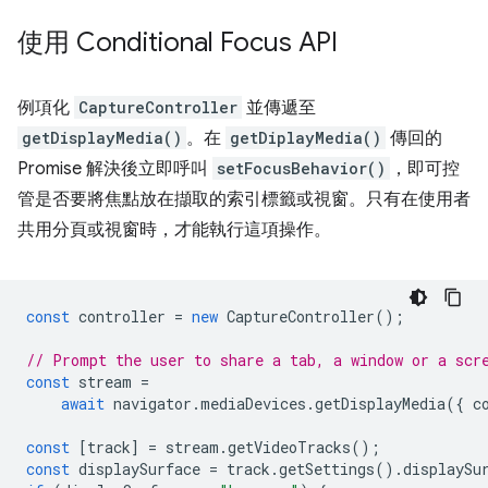
使用 Conditional Focus API
例項化
CaptureController
並傳遞至
getDisplayMedia()
。在
getDiplayMedia()
傳回的
Promise 解決後立即呼叫
setFocusBehavior()
，即可控
管是否要將焦點放在擷取的索引標籤或視窗。只有在使用者
共用分頁或視窗時，才能執行這項操作。
const
controller
=
new
CaptureController
();
// Prompt the user to share a tab, a window or a scr
const
stream
=
await
navigator
.
mediaDevices
.
getDisplayMedia
({
c
const
[
track
]
=
stream
.
getVideoTracks
();
const
displaySurface
=
track
.
getSettings
().
displaySu