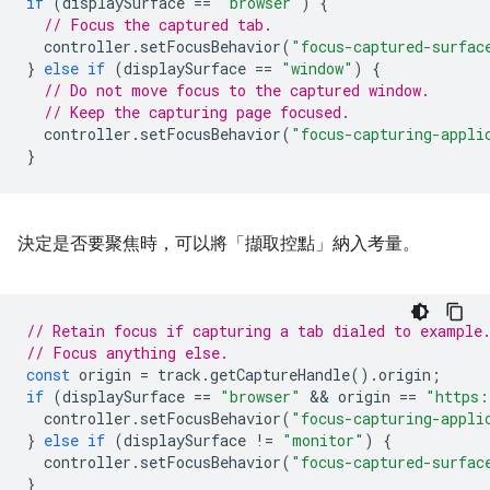
if
(
displaySurface
==
"browser"
)
{
// Focus the captured tab.
controller
.
setFocusBehavior
(
"focus-captured-surfac
}
else
if
(
displaySurface
==
"window"
)
{
// Do not move focus to the captured window.
// Keep the capturing page focused.
controller
.
setFocusBehavior
(
"focus-capturing-appli
}
決定是否要聚焦時，可以將「擷取控點」
納入考量。
// Retain focus if capturing a tab dialed to example
// Focus anything else.
const
origin
=
track
.
getCaptureHandle
().
origin
;
if
(
displaySurface
==
"browser"
 && 
origin
==
"https:
controller
.
setFocusBehavior
(
"focus-capturing-appli
}
else
if
(
displaySurface
!=
"monitor"
)
{
controller
.
setFocusBehavior
(
"focus-captured-surfac
}