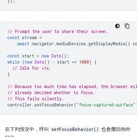
});
// Prompt the user to share their screen.
const
stream
=
await
navigator
.
mediaDevices
.
getDisplayMedia
({
c
const
start
=
new
Date
();
while
(
new
Date
()
-
start
<
=
1000
)
{
// Idle for ≈1s.
}
// Because too much time has elapsed, the browser wi
// already decided whether to focus.
// This fails silently.
controller
.
setFocusBehavior
(
"focus-captured-surface"
在下列情況中，呼叫
setFocusBehavior()
也會擲回例外