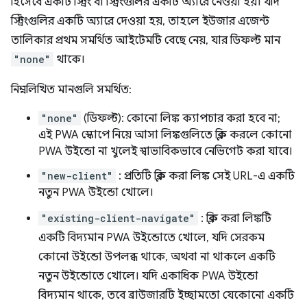
হিসেবে একটি স্ট্রিং বা স্ট্রিংগুলির একটি অ্যারে নেওয়া হয়। যদি
স্ট্রিংগুলির একটি অ্যারে দেওয়া হয়, তাহলে ইউজার এজেন্ট
তালিকার প্রথম সমর্থিত আইটেমটি বেছে নেয়, যার ডিফল্ট মান
"none"
থাকে।
নিম্নলিখিত মানগুলি সমর্থিত:
"none"
(ডিফল্ট): কোনো লিঙ্ক ক্যাপচার করা হবে না;
এই PWA স্কোপে নিয়ে আসা লিঙ্কগুলিতে ক্লিক করলে কোনো
PWA উইন্ডো না খুলেই স্বাভাবিকভাবে নেভিগেট করা যাবে।
"new-client"
: প্রতিটি ক্লিক করা লিঙ্ক সেই URL-এ একটি
নতুন PWA উইন্ডো খোলে।
"existing-client-navigate"
: ক্লিক করা লিঙ্কটি
একটি বিদ্যমান PWA উইন্ডোতে খোলে, যদি সেরকম
কোনো উইন্ডো উপলব্ধ থাকে, অথবা না থাকলে একটি
নতুন উইন্ডোতে খোলে। যদি একাধিক PWA উইন্ডো
বিদ্যমান থাকে, তবে ব্রাউজারটি ইচ্ছামতো যেকোনো একটি