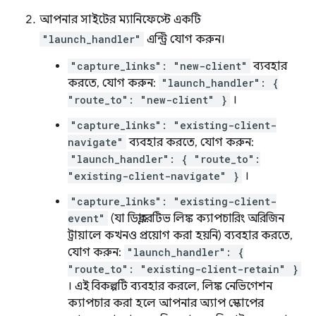
আপনার সাইটের ম্যানিফেস্টে একটি
"launch_handler"
এন্ট্রি যোগ করুন।
"capture_links": "new-client"
ব্যবহার
করতে, যোগ করুন:
"launch_handler": {
"route_to": "new-client" }
।
"capture_links": "existing-client-
navigate"
ব্যবহার করতে, যোগ করুন:
"launch_handler": { "route_to":
"existing-client-navigate" }
।
"capture_links": "existing-client-
event"
(যা ডিক্লারেটিভ লিঙ্ক ক্যাপচারিং অরিজিন
ট্রায়ালে কখনও প্রয়োগ করা হয়নি) ব্যবহার করতে,
যোগ করুন:
"launch_handler": {
"route_to": "existing-client-retain" }
। এই বিকল্পটি ব্যবহার করলে, লিঙ্ক নেভিগেশন
ক্যাপচার করা হলে আপনার অ্যাপ স্কোপের