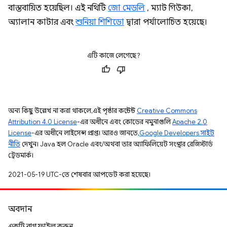
বাস্তবায়িত হয়েছিল। এই নথিটি
জো মেডলি
, ম্যাট গিউকা,
অ্যালান কাটার এবং
শুনিয়া শিশিডো
দ্বারা পর্যালোচিত হয়েছে।
এটি কাজে লেগেছে?
অন্য কিছু উল্লেখ না করা থাকলে, এই পৃষ্ঠার কন্টেন্ট
Creative Commons
Attribution 4.0 License
-এর অধীনে এবং কোডের নমুনাগুলি
Apache 2.0
License
-এর অধীনে লাইসেন্স প্রাপ্ত। আরও জানতে,
Google Developers সাইট
নীতি
দেখুন। Java হল Oracle এবং/অথবা তার অ্যাফিলিয়েট সংস্থার রেজিস্টার্ড
ট্রেডমার্ক।
2021-05-19 UTC-তে শেষবার আপডেট করা হয়েছে।
অবদান
একটি বাগ ফাইল করুন