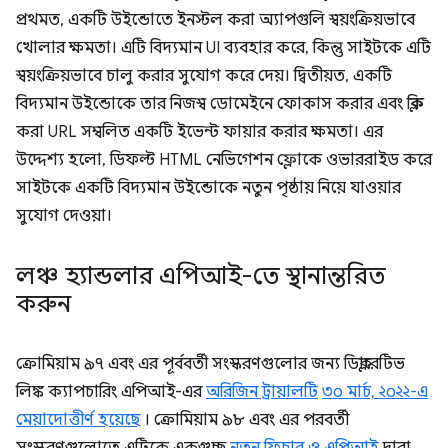
প্রথমত, একটি উইন্ডোতে ইনস্টল করা অ্যাপগুলি স্বয়ংক্রিয়ভাবে
খোলার ক্ষমতা। এটি বিদ্যমান UI ব্যবহার করে, কিন্তু সাইটকে এটি
স্বয়ংক্রিয়ভাবে চালু করার সুযোগ করে দেয়। দ্বিতীয়ত, একটি
বিদ্যমান উইন্ডোকে তার নিজস্ব ডোমেইনে ফোকাস করার এবং ক্লিক
করা URL সম্বলিত একটি ইভেন্ট ফায়ার করার ক্ষমতা। এর
উদ্দেশ্য হলো, ডিফল্ট HTML নেভিগেশন ফ্লোকে ওভাররাইড করে
সাইটকে একটি বিদ্যমান উইন্ডোকে নতুন পৃষ্ঠায় নিয়ে যাওয়ার
সুযোগ দেওয়া।
লঞ্চ হ্যান্ডলার এপিআই-তে স্থানান্তরিত
করুন
ক্রোমিয়াম ৯৭ এবং এর পূর্ববর্তী সংস্করণগুলোর জন্য ডিক্লারেটিভ
লিঙ্ক ক্যাপচারিং এপিআই-এর
অরিজিন ট্রায়ালটি
৩০ মার্চ, ২০২২-এ
মেয়াদোত্তীর্ণ হয়েছে
। ক্রোমিয়াম ৯৮ এবং এর পরবর্তী
সংস্করণগুলোতে এটিকে একগুচ্ছ
নতুন ফিচার ও এপিআই
দ্বারা