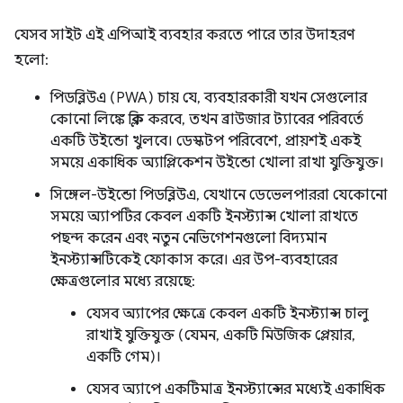
যেসব সাইট এই এপিআই ব্যবহার করতে পারে তার উদাহরণ
হলো:
পিডব্লিউএ (PWA) চায় যে, ব্যবহারকারী যখন সেগুলোর
কোনো লিঙ্কে ক্লিক করবে, তখন ব্রাউজার ট্যাবের পরিবর্তে
একটি উইন্ডো খুলবে। ডেস্কটপ পরিবেশে, প্রায়শই একই
সময়ে একাধিক অ্যাপ্লিকেশন উইন্ডো খোলা রাখা যুক্তিযুক্ত।
সিঙ্গেল-উইন্ডো পিডব্লিউএ, যেখানে ডেভেলপাররা যেকোনো
সময়ে অ্যাপটির কেবল একটি ইনস্ট্যান্স খোলা রাখতে
পছন্দ করেন এবং নতুন নেভিগেশনগুলো বিদ্যমান
ইনস্ট্যান্সটিকেই ফোকাস করে। এর উপ-ব্যবহারের
ক্ষেত্রগুলোর মধ্যে রয়েছে:
যেসব অ্যাপের ক্ষেত্রে কেবল একটি ইনস্ট্যান্স চালু
রাখাই যুক্তিযুক্ত (যেমন, একটি মিউজিক প্লেয়ার,
একটি গেম)।
যেসব অ্যাপে একটিমাত্র ইনস্ট্যান্সের মধ্যেই একাধিক