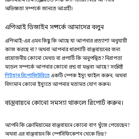
ক্রোমিয়াম টিম ডিক্লারেটিভ লিঙ্ক ক্যাপচারিং নিয়ে আপনার
অভিজ্ঞতা সম্পর্কে জানতে আগ্রহী।
এপিআই ডিজাইন সম্পর্কে আমাদের বলুন
এপিআই-এর এমন কিছু কি আছে যা আপনার প্রত্যাশা অনুযায়ী
কাজ করছে না? অথবা আপনার ধারণাটি বাস্তবায়নের জন্য
প্রয়োজনীয় কোনো মেথড বা প্রপার্টি কি অনুপস্থিত? নিরাপত্তা
মডেল সম্পর্কে আপনার কোনো প্রশ্ন বা মন্তব্য আছে? সংশ্লিষ্ট
গিটহাব রিপোজিটরিতে
একটি স্পেক ইস্যু ফাইল করুন, অথবা
বিদ্যমান কোনো ইস্যুতে আপনার মতামত যোগ করুন।
বাস্তবায়নে কোনো সমস্যা থাকলে রিপোর্ট করুন।
আপনি কি ক্রোমিয়ামের বাস্তবায়নে কোনো বাগ খুঁজে পেয়েছেন?
অথবা এর বাস্তবায়ন কি স্পেসিফিকেশন থেকে ভিন্ন?