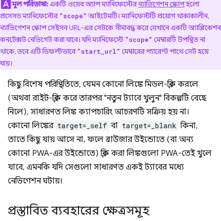
মূল পরিভাষা:
একটি ওয়েব অ্যাপ ম্যানিফেস্টের
ন্যাভিগেশন স্কোপ
হলো
প্রসেসড ম্যানিফেস্টের
আইটেমটি। ম্যানিফেস্টটি প্রয়োগ থাকাকালীন,
"scope"
ন্যাভিগেশন স্কোপ সেইসব URL-এর সেটকে সীমাবদ্ধ করে যেখানে একটি অ্যাপ্লিকেশন
কনটেক্সট নেভিগেট করা যাবে। যদি ম্যানিফেস্টে
মেম্বারটি উপস্থিত না
"scope"
থাকে, তবে এটি ডিফল্টভাবে
মেম্বারের প্যারেন্ট পাথে সেট হয়ে
"start_url"
যায়।
কিছু বিশেষ পরিস্থিতিতে, যেমন কোনো লিঙ্কে মিডল-ক্লিক করলে
(অথবা রাইট-ক্লিক করে তারপর "নতুন ট্যাবে খুলুন" বিকল্পটি বেছে
নিলে), সাধারণত লিঙ্ক ক্যাপচারিং আচরণটি সক্রিয় হয় না।
কোনো লিঙ্কের
target=_self
বা
target=_blank
কিনা,
তাতে কিছু যায় আসে না, ফলে ব্রাউজার উইন্ডোতে (বা অন্য
কোনো PWA-এর উইন্ডোতে) ক্লিক করা লিঙ্কগুলো PWA-তেই খুলে
যাবে, এমনকি যদি সেগুলো সাধারণত একই ট্যাবের মধ্যে
নেভিগেশন ঘটায়।
প্রস্তাবিত ব্যবহারের ক্ষেত্রসমূহ