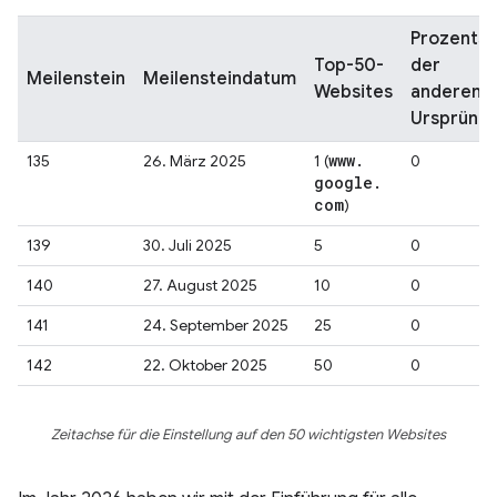
Prozentsa
Top-50-
der
Meilenstein
Meilensteindatum
Websites
anderen
Ursprüng
www
.
135
26. März 2025
1 (
0
google
.
com
)
139
30. Juli 2025
5
0
140
27. August 2025
10
0
141
24. September 2025
25
0
142
22. Oktober 2025
50
0
Zeitachse für die Einstellung auf den 50 wichtigsten Websites