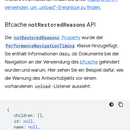
verwenden, um „unload“-Ereignisse zu finden
.
Bfcache
not
Restored
Reasons
API
Die
notRestoredReasons
Property
wurde der
PerformanceNavigationTiming
Klasse hinzugefügt.
Sie enthält Informationen dazu, ob Dokumente bei der
Navigation an der Verwendung des
bfcache
gehindert
wurden und warum. Hier sehen Sie ein Beispiel dafür, wie
die Warnung des Antwortobjekts vor einem
vorhandenen
unload
-Listener aussieht:
{
children
:
[],
id
:
null
,
name
:
null
,