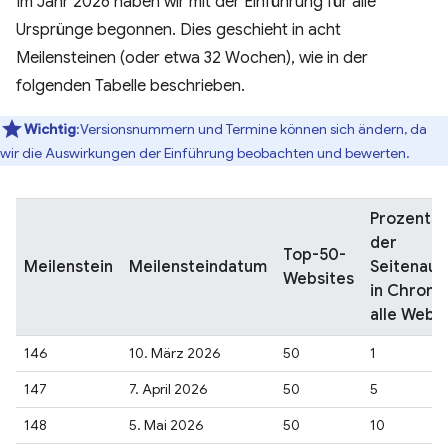
Im Jahr 2026 haben wir mit der Einführung für alle
Ursprünge begonnen. Dies geschieht in acht
Meilensteinen (oder etwa 32 Wochen), wie in der
folgenden Tabelle beschrieben.
Wichtig
:Versionsnummern und Termine können sich ändern, da
wir die Auswirkungen der Einführung beobachten und bewerten.
Prozentsa
der
Top-50-
Meilenstein
Meilensteindatum
Seitenauf
Websites
in Chrome
alle Webs
146
10. März 2026
50
1
147
7. April 2026
50
5
148
5. Mai 2026
50
10