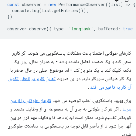
const
observer
=
new
PerformanceObserver
((
list
)
=
>
{
console
.
log
(
list
.
getEntries
());
});
observer
.
observe
({
type
:
'longtask'
,
buffered
:
true
کارهای طولانی احتمالا باعث مشکلات پاسخگویی می شوند. اگر کاربر
سعی کند با یک صفحه تعامل داشته باشد - به عنوان مثال، روی یک
دکمه کلیک کند یا یک منو باز کند - اما موضوع اصلی در حال حاضر با
یک کار طولانی سروکار دارد، در این صورت
تعامل کاربر در انتظار تکمیل
آن کار به تاخیر می افتد
.
برای بهبود پاسخگویی، اغلب توصیه می شود
کارهای طولانی را از بین
ببرید
. اگر هر کار طولانی به جای آن به مجموعه ای از وظایف متعدد و
کوچکتر تقسیم شود، ممکن است اجازه دهد تا وظایف مهم تری در بین
آنها اجرا شود تا از تأخیر قابل توجه در پاسخگویی به تعاملات جلوگیری
شود.