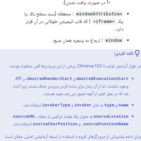
-1 در صورت یافت نشدن).
windowAttribution
: محفظه (سند سطح بالا، یا
یک
<iframe>
) که قاب انیمیشن طولانی در آن قرار
دارد.
window
: ارجاع به پنجره همان منبع.
نکته کلیدی:
در طول آزمایش اولیه، تا Chrome 122، برخی از این ورودی‌ها کمی متفاوت بودند:
و
در API
desiredRenderStart
desiredExecutionStart
وجود داشتند، اما از آن زمان برای ساده کردن ورودی حذف شدند زیرا ثابت
شد که در عمل کمتر از آنچه تصور می شد مفید هستند.
و
به جای
و
استفاده شد.
invokerType
invoker
type
name
به عنوان یک مقدار ترکیبی از جمله
،
sourceURL
sourceLocation
، و
استفاده شد.
sourceCharPosition
sourceFunctionName
برای ادامه پشتیبانی از مرورگرهای کروم با استفاده از نسخه آزمایشی اصلی، ممکن است