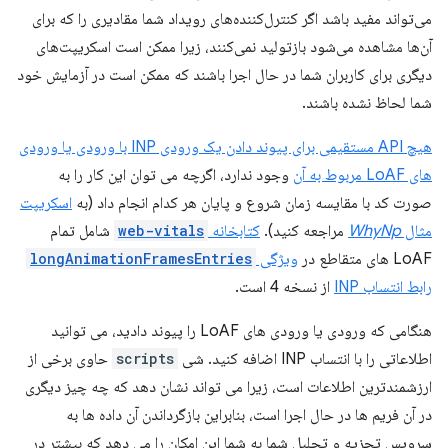
می‌تواند مفید باشد اگر کنترل‌کننده‌های رویداد شما مقادیری را که برای
آن‌ها مشاهده می‌شود بازتولید نمی‌کنند، زیرا ممکن است اسکریپت‌های
دیگری برای کاربران شما در حال اجرا باشند که ممکن است در آزمایش خود
شما لحاظ نشده باشند.
هیچ API مستقیمی برای پیوند دادن یک ورودی INP با ورودی یا ورودی
های LoAF مربوط به آن
وجود ندارد، اگرچه می توان این کار را به
صورت کد با مقایسه زمان شروع و پایان هر کدام انجام داد (به
اسکریپت
مثال
WhyNp
مراجعه کنید).
کتابخانه
web-vitals
شامل تمام
LoAF های متقاطع در
ویژگی
longAnimationFramesEntries
رابط انتساب INP
از نسخه 4 است.
هنگامی که ورودی یا ورودی های LoAF را پیوند دادید، می توانید
اطلاعاتی را با انتساب INP اضافه کنید. شی
scripts
حاوی برخی از
ارزشمندترین اطلاعات است، زیرا می تواند نشان دهد که چه چیز دیگری
در آن فریم ها در حال اجرا است، بنابراین بازگرداندن آن داده ها به
سرویس تجزیه و تحلیل شما به شما این امکان را می دهد که بیشتر در