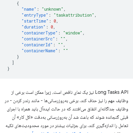
{
"name"
:
"unknown"
,
"entryType"
:
"taskattribution"
,
"startTime"
:
0
,
"duration"
:
0
,
"containerType"
:
"window"
,
"containerSrc"
:
""
,
"containerId"
:
""
,
"containerName"
:
""
}
]
}
Long Tasks API نیز یک نمای ناقص است، زیرا ممکن است برخی از
وظایف مهم را نیز حذف کند. برخی به‌روزرسانی‌ها - مانند رندر کردن - در
وظایف جداگانه‌ای اتفاق می‌افتند که در حالت ایده‌آل باید همراه با اجرای
قبلی گنجانده شوند که باعث شد آن به‌روزرسانی به‌دقت «کل کار» آن
تعامل را اندازه‌گیری کند. برای جزئیات بیشتر در مورد محدودیت‌های تکیه