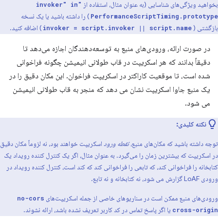
بخواهید ویژگی‌های شناسایی (به عنوان مثال، استفاده از
"invoker" in
) را داشته باشید یا یک نسخه
PerformanceScriptTiming.prototype
بازگشتی (
) اضافه کنید.
invoker = script.invoker || script.name
در صورت ارائه، ورودی‌های منبع به توسعه‌دهندگان اجازه می‌دهد تا
دقیقاً بدانند که هر اسکریپت در قاب طولانی انیمیشن چگونه فراخوانی
شده است، تا موقعیت کاراکتر در اسکریپت فراخوان. این مکان دقیق را در
یک منبع جاوا اسکریپت نشان می دهد که منجر به قاب طولانی انیمیشن
می شود.
نکته کلیدی:
توجه داشته باشید که مکان‌های منبع،
نقطه ورود
اسکریپت خواهند بود، نه لزوماً مکان دقیق
در اسکریپت که بیشترین زمان را می‌گیرد. به عنوان مثال، اگر یک کنترل کننده رویداد یک
کتابخانه را فراخوانی کند، که تابعی را فراخوانی کند که کند است، کنترل کننده رویداد در
ورودی LoAF گزارش می شود، نه کتابخانه و نه تابع.
ورودی‌های منبع ممکن است در سناریوهای خاصی از جمله اسکریپت‌های
no-cors
یا اگر پاسخ تماس در کد کاربر تعریف نشده باشد، ارائه نشوند.
cross-origin