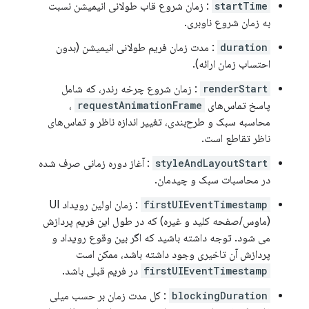
startTime
: زمان شروع قاب طولانی انیمیشن نسبت
به زمان شروع ناوبری.
duration
: مدت زمان فریم طولانی انیمیشن (بدون
احتساب زمان ارائه).
renderStart
: زمان شروع چرخه رندر، که شامل
پاسخ تماس‌های
requestAnimationFrame
،
محاسبه سبک و طرح‌بندی، تغییر اندازه ناظر و تماس‌های
ناظر تقاطع است.
styleAndLayoutStart
: آغاز دوره زمانی صرف شده
در محاسبات سبک و چیدمان.
firstUIEventTimestamp
: زمان اولین رویداد UI
(ماوس/صفحه کلید و غیره) که در طول این فریم پردازش
می شود. توجه داشته باشید که اگر بین وقوع رویداد و
پردازش آن تاخیری وجود داشته باشد، ممکن است
firstUIEventTimestamp
در فریم قبلی باشد.
blockingDuration
: کل مدت زمان بر حسب میلی