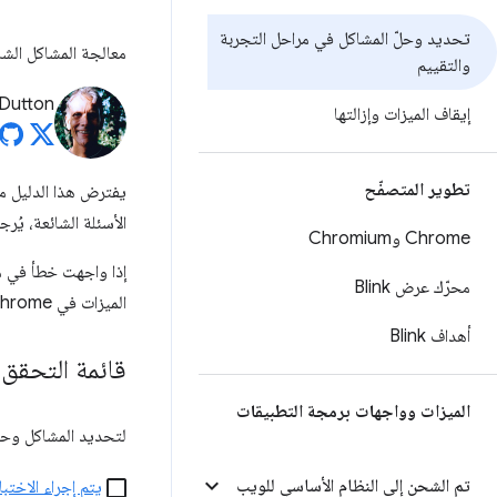
تحديد وحلّ المشاكل في مراحل التجربة
معالجة المشاكل الشا
والتقييم
Dutton
إيقاف الميزات وإزالتها
تطوير المتصفّح
يفترض هذا الدليل 
الأسئلة الشائعة، يُر
Chrome وChromium
إذا واجهت خطأ في مرحل
محرّك عرض Blink
الميزات في Chrome.
أهداف Blink
قائمة التحقق
الميزات وواجهات برمجة التطبيقات
لتحديد المشاكل وحلّ
تم الشحن إلى النظام الأساسي للويب
يتم إجراء الاختبار في Chrome، وليس في hromium