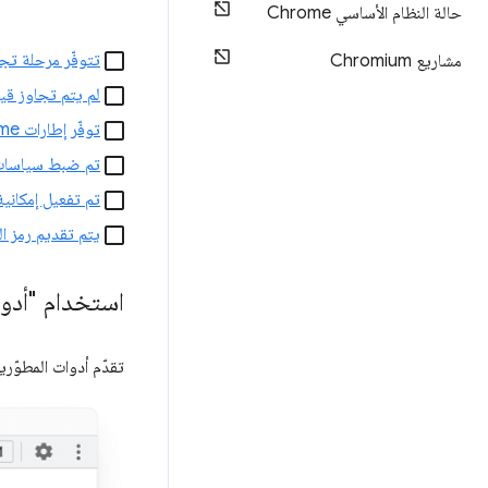
حالة النظام الأساسي Chrome
تتوفّر مرحلة تج
مشاريع Chromium
لم يتم تجاوز قي
توفّر إطارات iframe رموز مرور خاصة بها
تم ضبط سياسات
تم تفعيل إمكاني
يتم تقديم رمز ال
استخدام "أدوات مطوّري الب
تقدّم أدوات المطوّ