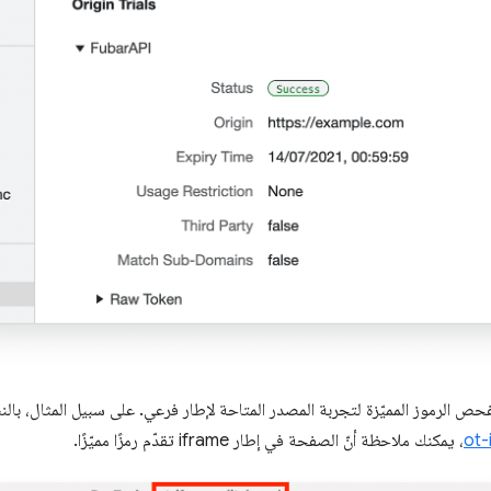
لفحص الرموز المميّزة لتجربة المصدر المتاحة لإطار فرعي. على سبيل المثال، بال
ot-
، يمكنك ملاحظة أنّ الصفحة في إطار iframe تقدّم رمزًا مميّزًا.