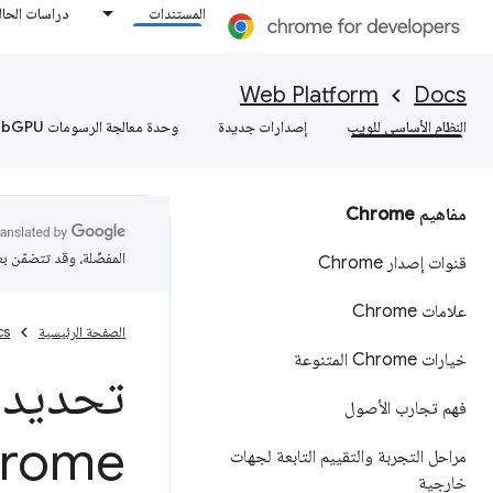
المستندات
دراسات الحال
Web Platform
Docs
النظام الأساسي للويب
إصدارات جديدة
وحدة معالجة الرسومات WebGPU
مفاهيم Chrome
المفضّلة، وقد تتضمّن ب
قنوات إصدار Chrome
علامات Chrome
الصفحة الرئيسية
cs
خيارات Chrome المتنوعة
تحديد 
فهم تجارب الأصول
rome
مراحل التجربة والتقييم التابعة لجهات
خارجية