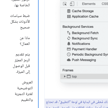
الخاصة بها.
ضبط سياسات
الأذونات بشكل
صحيح
ماذا عن
العمال؟
يتم تقديم
الرمز المميّز
قبل الوصول
إلى الميزة.
العروض
التوضيحية
لفترة التجربة
والتقييم
 مُخفّى في البداية في لوحة "التطبيق". قد تحتاج
العروض التوضيحية
.