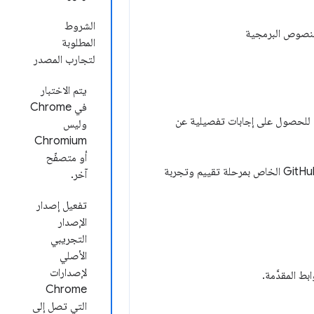
الشروط
والنصوص البرمجية
المطلوبة
لتجارب المصدر
يتم الاختبار
في Chrome
 للحصول على إجابات تفصيلية عن
وليس
Chromium
أو متصفّح
في مستودع GitHub الخاص بمرحلة تقييم وتجربة
آخر.
تفعيل إصدار
الإصدار
التجريبي
الأصلي
لإصدارات
ط المقدَّمة.
Chrome
التي تصل إلى