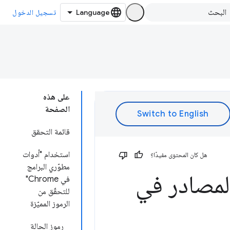
تسجيل الدخول
على هذه
الصفحة
قائمة التحقق
استخدام "أدوات
هل كان المحتوى مفيدًا؟
مطوّري البرامج
لمصادر في
في Chrome"
للتحقّق من
الرموز المميّزة
رموز الحالة