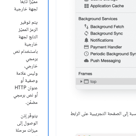
مميّزًا تابعًا
لجهة خارجية
يتم توفير
الرمز المميّز
التابع لجهة
خارجية
باستخدام نص
برمجي
خارجي،
وليس علامة
وصفية أو
عنوان HTTP
أو نص برمجي
مضمّن.
نسبة إلى الصفحة التجريبية على الرابط
يتوفّر إذن
الوصول إلى
ميزات مرحلة