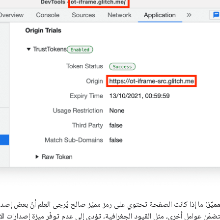
ميّز
: ما إذا كانت الصفحة تحتوي على رمز مميّز صالح يُرجى العِلم أنّ بعض إصد
ضمّن عوامل أخرى، مثل القيود الجغرافية، تؤدي إلى عدم توفّر ميزة إصدارات ال