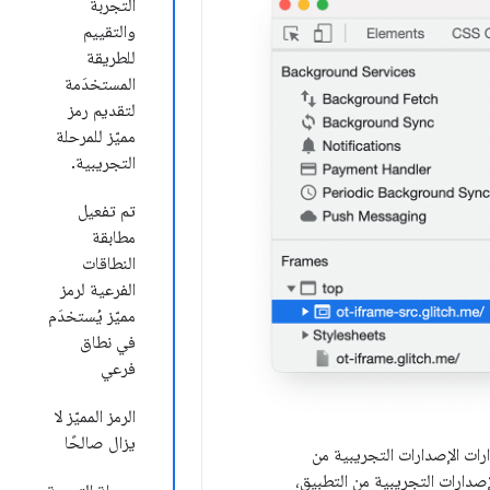
التجربة
والتقييم
للطريقة
المستخدَمة
لتقديم رمز
مميّز للمرحلة
التجريبية.
تم تفعيل
مطابقة
النطاقات
الفرعية لرمز
مميّز يُستخدَم
في نطاق
فرعي
الرمز المميّز لا
يزال صالحًا
ارات الإصدارات التجريبية من
إصدارات التجريبية من التطبيق،