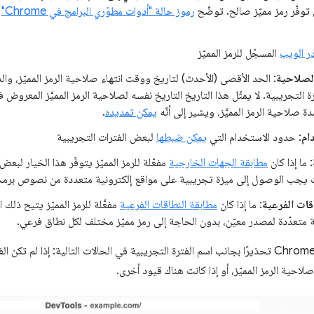
توفّر رمز مميّز صالح. توضّح
رموز حالة "أدوات مطوّري البرامج في Chrome"
م
 الويب
المسجّل للرمز المميّز
الصلاحية
: الحد الأقصى (الأحدث) لتاريخ ووقت انتهاء صلاحية الرمز المميّز، وا
رة التجريبية. لا يمثّل هذا التاريخ التاريخ نفسه لصلاحية الرمز المميَّز المعروض 
 صلاحية الرمز المميَّز، ويشير إلى أنّه
يمكن تمديده
.
ام
: حدود الاستخدام التي
يمكن ضبطها
لبعض الفترات التجريبية
: ما إذا كان
مطابقة الجهات الخارجية
مفعّلة للرمز المميّز يتوفّر هذا الخيار لبع
ث يجب الوصول إلى ميزة تجريبية على مواقع إلكترونية متعددة من نصوص برمج
قات الفرعية
: ما إذا كان
مطابقة النطاقات الفرعية
مفعَّلة للرمز المميّز يتيح ذلك
 متعدّدة لمصدر معيّن، بدون الحاجة إلى رمز مميّز مختلف لكل نطاق فرعي.
تعرِض Chrome DevTools تحذيرًا بجانب اسم الفترة التجريبية في الحالات التالية: إذا ل
صلاحية الرمز المميّز، أو إذا كانت هناك قيود أخرى.