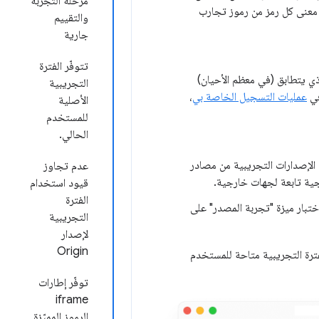
مرحلة التجربة
عنى كل رمز من رموز تجارب
والتقييم
جارية
تتوفّر الفترة
لذي يتطابق (في معظم الأحيان)
التجريبية
في
عمليات التسجيل الخاصة بي
،
الأصلية
للمستخدم
الحالي.
ض الإصدارات التجريبية من مصادر
عدم تجاوز
ية تابعة لجهات خارجية.
قيود استخدام
الفترة
 اختبار ميزة "تجربة المصدر" على
التجريبية
لإصدار
Origin
م تكن الفترة التجريبية متاحة للمستخدم
توفّر إطارات
iframe
الرموز المميّزة