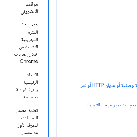
موقعك
الإلكتروني
عدم إيقاف
الفترة
التجريبية
الأصلية من
خلال إعدادات
Chrome
الكلمات
الرئيسية
يتم تقديم رمز المرور التابع لجهة خارجية باستخدام نص برمجي خارجي، وليس باستخدام علامة وصفية أو عنوان HTTP أو نص
وبنية الجملة
صحيحة
ديم رمز مرور مرحلة التجربة
تطابق مصدر
الرمز المميّز
للطرف الأول
مع مصدر