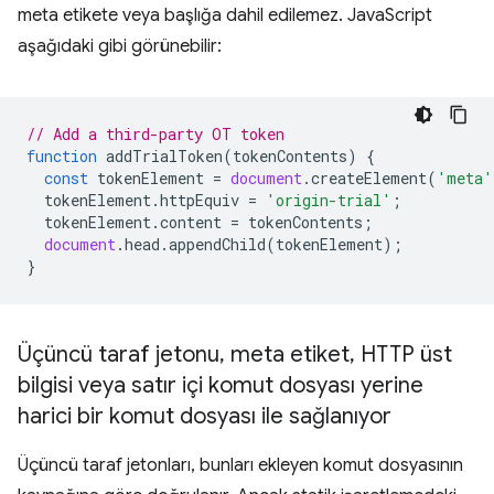
meta etikete veya başlığa dahil edilemez. JavaScript
aşağıdaki gibi görünebilir:
// Add a third-party OT token
function
addTrialToken
(
tokenContents
)
{
const
tokenElement
=
document
.
createElement
(
'meta'
tokenElement
.
httpEquiv
=
'origin-trial'
;
tokenElement
.
content
=
tokenContents
;
document
.
head
.
appendChild
(
tokenElement
);
}
Üçüncü taraf jetonu
,
meta etiket
,
HTTP üst
bilgisi veya satır içi komut dosyası yerine
harici bir komut dosyası ile sağlanıyor
Üçüncü taraf jetonları, bunları ekleyen komut dosyasının