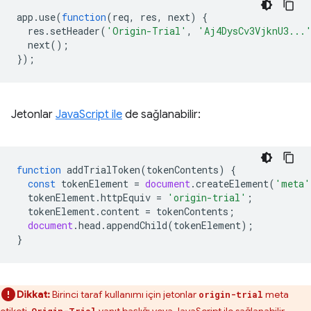
app
.
use
(
function
(
req
,
res
,
next
)
{
res
.
setHeader
(
'Origin-Trial'
,
'Aj4DysCv3VjknU3...
next
();
});
Jetonlar
JavaScript ile
de sağlanabilir:
function
addTrialToken
(
tokenContents
)
{
const
tokenElement
=
document
.
createElement
(
'meta'
tokenElement
.
httpEquiv
=
'origin-trial'
;
tokenElement
.
content
=
tokenContents
;
document
.
head
.
appendChild
(
tokenElement
);
}
Dikkat:
Birinci taraf kullanımı için jetonlar
meta
origin-trial
etiketi,
yanıt başlığı veya JavaScript ile sağlanabilir.
Origin-Trial