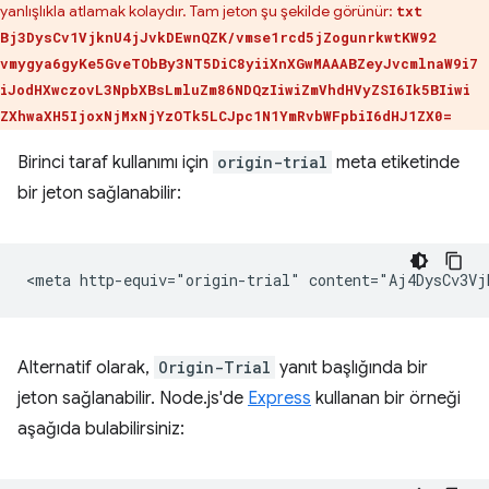
yanlışlıkla atlamak kolaydır. Tam jeton şu şekilde görünür:
txt
Bj3DysCv1VjknU4jJvkDEwnQZK/vmse1rcd5jZogunrkwtKW92
vmygya6gyKe5GveTObBy3NT5DiC8yiiXnXGwMAAABZeyJvcmlnaW9i7
iJodHXwczovL3NpbXBsLmluZm86NDQzIiwiZmVhdHVyZSI6Ik5BIiwi
ZXhwaXH5IjoxNjMxNjYzOTk5LCJpc1N1YmRvbWFpbiI6dHJ1ZX0=
Birinci taraf kullanımı için
origin-trial
meta etiketinde
bir jeton sağlanabilir:
Alternatif olarak,
Origin-Trial
yanıt başlığında bir
jeton sağlanabilir. Node.js'de
Express
kullanan bir örneği
aşağıda bulabilirsiniz: