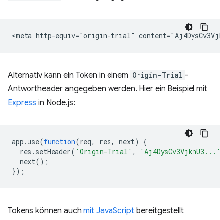
Alternativ kann ein Token in einem
Origin-Trial
-
Antwortheader angegeben werden. Hier ein Beispiel mit
Express
in Node.js:
app
.
use
(
function
(
req
,
res
,
next
)
{
res
.
setHeader
(
'Origin-Trial'
,
'Aj4DysCv3VjknU3...
next
();
});
Tokens können auch
mit JavaScript
bereitgestellt