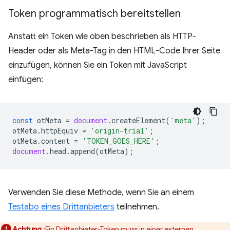
Token programmatisch bereitstellen
Anstatt ein Token wie oben beschrieben als HTTP-
Header oder als Meta-Tag in den HTML-Code Ihrer Seite
einzufügen, können Sie ein Token mit JavaScript
einfügen:
const
otMeta
=
document
.
createElement
(
'meta'
);
otMeta
.
httpEquiv
=
'origin-trial'
;
otMeta
.
content
=
'TOKEN_GOES_HERE'
;
document
.
head
.
append
(
otMeta
);
Verwenden Sie diese Methode, wenn Sie an einem
Testabo eines Drittanbieters
teilnehmen.
Achtung
:Ein Drittanbieter-Token muss in einer externen