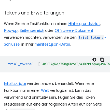
Tokens und Erweiterungen
Wenn Sie eine Testfunktion in einem
Hintergrundskript
,
Pop-up
,
Seitenbereich
oder
Offscreen-Dokument
verwenden möchten, verwenden Sie den
trial_tokens
-
Schlüssel
in Ihrer
manifest.json-Datei
.
"trial_tokens"
:
[
"AnlT7gRo/750gGKtoI/A3D2rL5yAQA9wI
Inhaltskripte
werden anders behandelt. Wenn eine
Funktion nur in einer
Welt
verfügbar ist, kann das
verwirrend und unintuitiv sein. Fügen Sie das Token
stattdessen auf eine der folgenden Arten auf der Seite