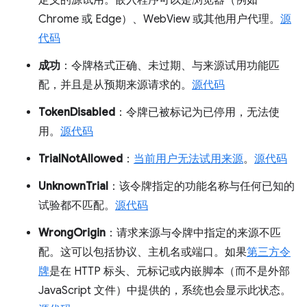
Chrome 或 Edge）、WebView 或其他用户代理。
源
代码
成功
：令牌格式正确、未过期、与来源试用功能匹
配，并且是从预期来源请求的。
源代码
TokenDisabled
：令牌已被标记为已停用，无法使
用。
源代码
TrialNotAllowed
：
当前用户无法试用来源
。
源代码
UnknownTrial
：该令牌指定的功能名称与任何已知的
试验都不匹配。
源代码
WrongOrigin
：请求来源与令牌中指定的来源不匹
配。这可以包括协议、主机名或端口。如果
第三方令
牌
是在 HTTP 标头、元标记或内嵌脚本（而不是外部
JavaScript 文件）中提供的，系统也会显示此状态。