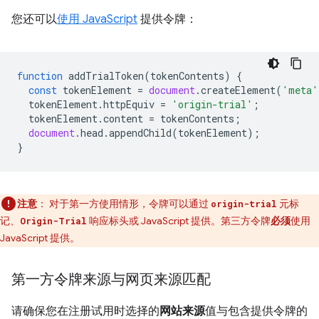
您还可以
使用 JavaScript
提供令牌：
function
addTrialToken
(
tokenContents
)
{
const
tokenElement
=
document
.
createElement
(
'meta'
tokenElement
.
httpEquiv
=
'origin-trial'
;
tokenElement
.
content
=
tokenContents
;
document
.
head
.
appendChild
(
tokenElement
);
}
注意
：
对于第一方使用情形，令牌可以通过
元标
origin-trial
记、
响应标头或 JavaScript 提供。第三方令牌
必须
使用
Origin-Trial
JavaScript 提供。
第一方令牌来源与网页来源匹配
请确保您在注册试用时选择的
网站来源
值与包含提供令牌的