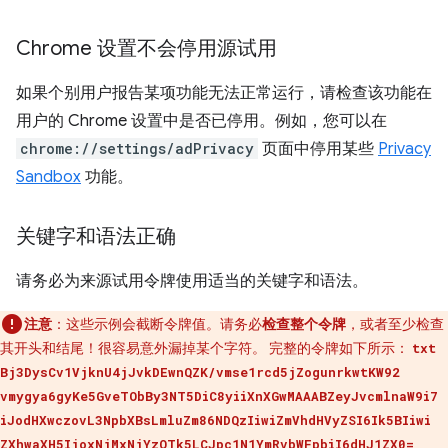
Chrome 设置不会停用源试用
如果个别用户报告某项功能无法正常运行，请检查该功能在
用户的 Chrome 设置中是否已停用。例如，您可以在
chrome://settings/adPrivacy
页面中停用某些
Privacy
Sandbox
功能。
关键字和语法正确
请务必为来源试用令牌使用适当的关键字和语法。
注意
：这些示例会截断令牌值。请务必
检查整个令牌
，或者至少检查
其开头和结尾！很容易意外漏掉某个字符。 完整的令牌如下所示：
txt
Bj3DysCv1VjknU4jJvkDEwnQZK/vmse1rcd5jZogunrkwtKW92
vmygya6gyKe5GveTObBy3NT5DiC8yiiXnXGwMAAABZeyJvcmlnaW9i7
iJodHXwczovL3NpbXBsLmluZm86NDQzIiwiZmVhdHVyZSI6Ik5BIiwi
ZXhwaXH5IjoxNjMxNjYzOTk5LCJpc1N1YmRvbWFpbiI6dHJ1ZX0=