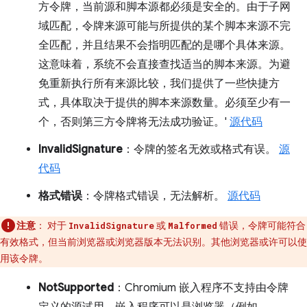
方令牌，当前源和脚本源都必须是安全的。由于子网
域匹配，令牌来源可能与所提供的某个脚本来源不完
全匹配，并且结果不会指明匹配的是哪个具体来源。
这意味着，系统不会直接查找适当的脚本来源。为避
免重新执行所有来源比较，我们提供了一些快捷方
式，具体取决于提供的脚本来源数量。必须至少有一
个，否则第三方令牌将无法成功验证。'
源代码
InvalidSignature
：令牌的签名无效或格式有误。
源
代码
格式错误
：令牌格式错误，无法解析。
源代码
注意
：
对于
或
错误，令牌可能符合
InvalidSignature
Malformed
有效格式，但当前浏览器或浏览器版本无法识别。其他浏览器或许可以使
用该令牌。
NotSupported
：Chromium 嵌入程序不支持由令牌
定义的源试用。嵌入程序可以是浏览器（例如