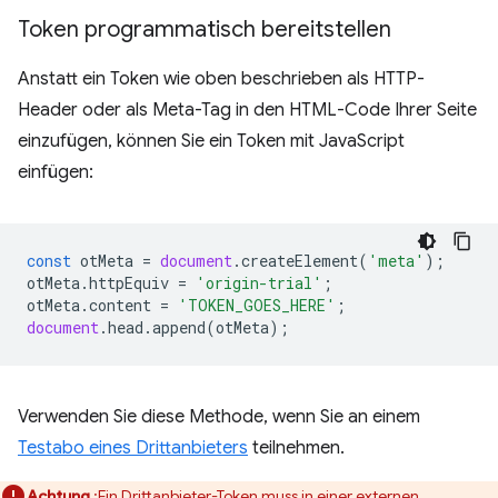
Token programmatisch bereitstellen
Anstatt ein Token wie oben beschrieben als HTTP-
Header oder als Meta-Tag in den HTML-Code Ihrer Seite
einzufügen, können Sie ein Token mit JavaScript
einfügen:
const
otMeta
=
document
.
createElement
(
'meta'
);
otMeta
.
httpEquiv
=
'origin-trial'
;
otMeta
.
content
=
'TOKEN_GOES_HERE'
;
document
.
head
.
append
(
otMeta
);
Verwenden Sie diese Methode, wenn Sie an einem
Testabo eines Drittanbieters
teilnehmen.
Achtung
:Ein Drittanbieter-Token muss in einer externen