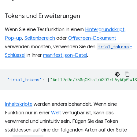
Tokens und Erweiterungen
Wenn Sie eine Testfunktion in einem
Hintergrundskript
,
Pop-up
,
Seitenbereich
oder
Offscreen-Dokument
verwenden möchten, verwenden Sie den
trial_tokens
-
Schlüssel
in Ihrer
manifest.json-Datei
.
"trial_tokens"
:
[
"AnlT7gRo/750gGKtoI/A3D2rL5yAQA9wI
Inhaltskripte
werden anders behandelt. Wenn eine
Funktion nur in einer
Welt
verfügbar ist, kann das
verwirrend und unintuitiv sein. Fügen Sie das Token
stattdessen auf eine der folgenden Arten auf der Seite